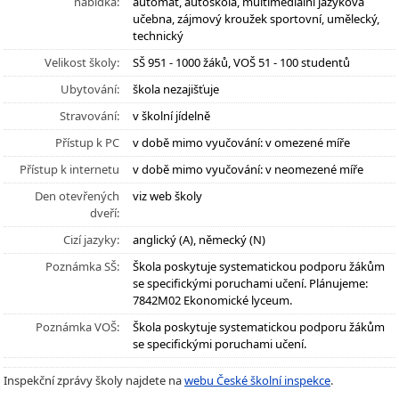
nabídka:
automat, autoškola, multimediální jazyková
učebna, zájmový kroužek sportovní, umělecký,
technický
Velikost školy:
SŠ 951 - 1000 žáků, VOŠ 51 - 100 studentů
Ubytování:
škola nezajišťuje
Stravování:
v školní jídelně
Přístup k PC
v době mimo vyučování: v omezené míře
Přístup k internetu
v době mimo vyučování: v neomezené míře
Den otevřených
viz web školy
dveří:
Cizí jazyky:
anglický (A), německý (N)
Poznámka SŠ:
Škola poskytuje systematickou podporu žákům
se specifickými poruchami učení. Plánujeme:
7842M02 Ekonomické lyceum.
Poznámka VOŠ:
Škola poskytuje systematickou podporu žákům
se specifickými poruchami učení.
Inspekční zprávy školy najdete na
webu České školní inspekce
.