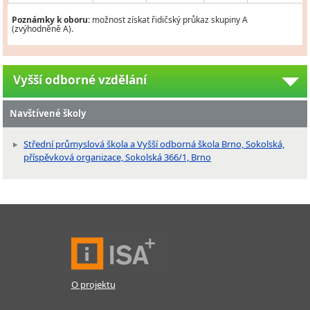
Poznámky k oboru:
možnost získat řidičský průkaz skupiny A
(zvýhodněně A).
Vyšší odborné vzdělání
Navštívené školy
Střední průmyslová škola a Vyšší odborná škola Brno, Sokolská,
příspěvková organizace, Sokolská 366/1, Brno
O projektu