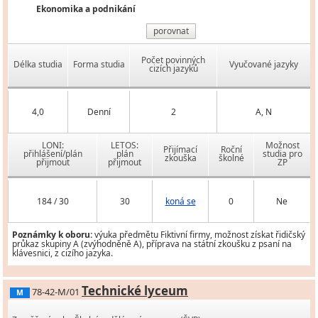
Ekonomika a podnikání
porovnat
Počet povinných
Délka studia
Forma studia
Vyučované jazyky
cizích jazyků
4,0
Denní
2
A, N
LONI:
LETOS:
Možnost
Přijímací
Roční
přihlášení/plán
plán
studia pro
zkouška
školné
přijmout
přijmout
ZP
184 / 30
30
koná se
0
Ne
Poznámky k oboru:
výuka předmětu Fiktivní firmy, možnost získat řidičský
průkaz skupiny A (zvýhodněně A), příprava na státní zkoušku z psaní na
klávesnici, z cizího jazyka.
Technické lyceum
78-42-M/01
M