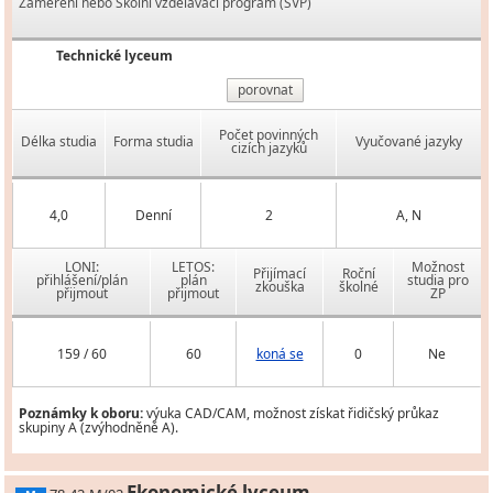
Zaměření nebo Školní vzdělávací program (ŠVP)
Technické lyceum
porovnat
Počet povinných
Délka studia
Forma studia
Vyučované jazyky
cizích jazyků
4,0
Denní
2
A, N
LONI:
LETOS:
Možnost
Přijímací
Roční
přihlášení/plán
plán
studia pro
zkouška
školné
přijmout
přijmout
ZP
159 / 60
60
koná se
0
Ne
Poznámky k oboru:
výuka CAD/CAM, možnost získat řidičský průkaz
skupiny A (zvýhodněně A).
Ekonomické lyceum