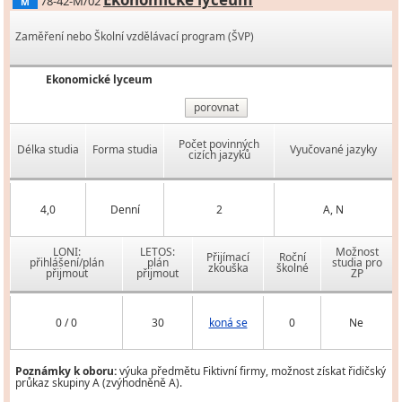
78-42-M/02
M
Zaměření nebo Školní vzdělávací program (ŠVP)
Ekonomické lyceum
porovnat
Počet povinných
Délka studia
Forma studia
Vyučované jazyky
cizích jazyků
4,0
Denní
2
A, N
LONI:
LETOS:
Možnost
Přijímací
Roční
přihlášení/plán
plán
studia pro
zkouška
školné
přijmout
přijmout
ZP
0 / 0
30
koná se
0
Ne
Poznámky k oboru:
výuka předmětu Fiktivní firmy, možnost získat řidičský
průkaz skupiny A (zvýhodněně A).