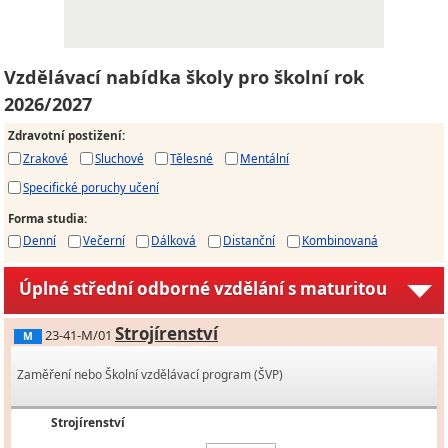
Vzdělávací nabídka školy pro školní rok
2026/2027
Zdravotní postižení
:
Zrakové
Sluchové
Tělesné
Mentální
Specifické poruchy učení
Forma studia
:
Denní
Večerní
Dálková
Distanční
Kombinovaná
Úplné střední odborné vzdělání s maturitou
Strojírenství
23-41-M/01
M
Zaměření nebo Školní vzdělávací program (ŠVP)
Strojírenství