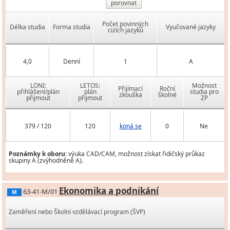
porovnat
Počet povinných
Délka studia
Forma studia
Vyučované jazyky
cizích jazyků
4,0
Denní
1
A
LONI:
LETOS:
Možnost
Přijímací
Roční
přihlášení/plán
plán
studia pro
zkouška
školné
přijmout
přijmout
ZP
379 / 120
120
koná se
0
Ne
Poznámky k oboru:
výuka CAD/CAM, možnost získat řidičský průkaz
skupiny A (zvýhodněně A).
Ekonomika a podnikání
63-41-M/01
M
Zaměření nebo Školní vzdělávací program (ŠVP)