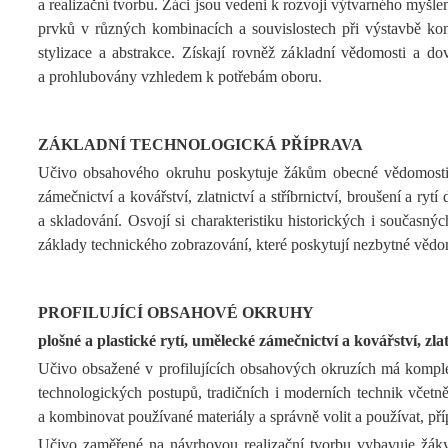
a realizační tvorbu. Žáci jsou vedeni k rozvoji výtvarného myšle
prvků v různých kombinacích a souvislostech při výstavbě kompo
stylizace a abstrakce. Získají rovněž základní vědomosti a do
a prohlubovány vzhledem k potřebám oboru.
ZÁKLADNÍ TECHNOLOGICKÁ PŘÍPRAVA
Učivo obsahového okruhu poskytuje žákům obecné vědomosti a i
zámečnictví a kovářství, zlatnictví a stříbrnictví, broušení a ry
a skladování. Osvojí si charakteristiku historických i současný
základy technického zobrazování, které poskytují nezbytné vědo
PROFILUJÍCÍ OBSAHOVÉ OKRUHY
plošné a plastické rytí, umělecké zámečnictví a kovářství, zl
Učivo obsažené v profilujících obsahových okruzích má komplexn
technologických postupů, tradičních i moderních technik včetn
a kombinovat používané materiály a správně volit a používat, příp
Učivo zaměřené na návrhovou realizační tvorbu vybavuje žáky v