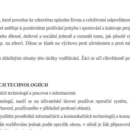
ů, které povedou ke zdravému způsobu života a celoživotní odpovědnost
 směřuje k pozitivnímu prožívání pohybu i sportování a kultivuje proje
eho tělesné, duševní a sociální jednotě a rozumět tomu, jak působí vý
atp. na zdraví. Důraz se klade na výchovu proti závislostem a proti
 důležitými obsahy této složky vzdělávání. Žáci se učí cílevědomě pe
CH TECHNOLOGIÍCH
ích technologií a pracovat s informacemi.
logií, naučí se na uživatelské úrovni používat operační systém,
ení, používaného v příslušné profesní oblasti).
 využitím prostředků informačních a komunikačních technologií) a komu
e rozšiřováno jednak podle specifik oboru, v němž je žák připravován