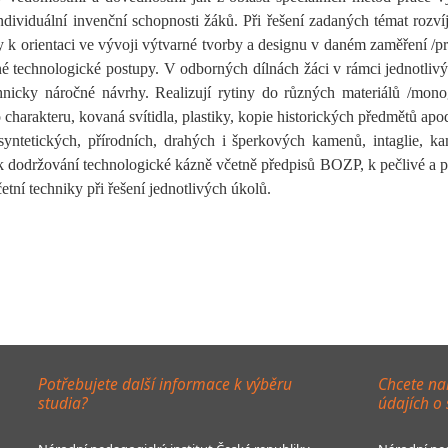
individuální invenční schopnosti žáků. Při řešení zadaných témat roz
y k orientaci ve vývoji výtvarné tvorby a designu v daném zaměření /p
ené technologické postupy. V odborných dílnách žáci v rámci jednotli
nicky náročné návrhy. Realizují rytiny do různých materiálů /monogr
harakteru, kovaná svítidla, plastiky, kopie historických předmětů apod
yntetických, přírodních, drahých i šperkových kamenů, intaglie, kam
i k dodržování technologické kázně včetně předpisů BOZP, k pečlivé a p
tní techniky při řešení jednotlivých úkolů.
Potřebujete další informace k výběru
Chcete na
studia?
údajích o