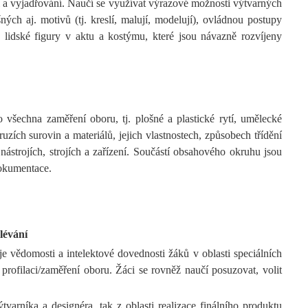
ění a vyjadřování. Naučí se využívat výrazové možnosti výtvarných
ých aj. motivů (tj. kreslí, malují, modelují), ovládnou postupy
a lidské figury v aktu a kostýmu, které jsou návazně rozvíjeny
všechna zaměření oboru, tj. plošné a plastické rytí, umělecké
ruzích surovin a materiálů, jejich vlastnostech, způsobech třídění
nástrojích, strojích a zařízení. Součástí obsahového okruhu jsou
dokumentace.
dlévání
e vědomosti a intelektové dovednosti žáků v oblasti speciálních
rofilaci/zaměření oboru. Žáci se rovněž naučí posuzovat, volit
arníka a designéra, tak z oblasti realizace finálního produktu