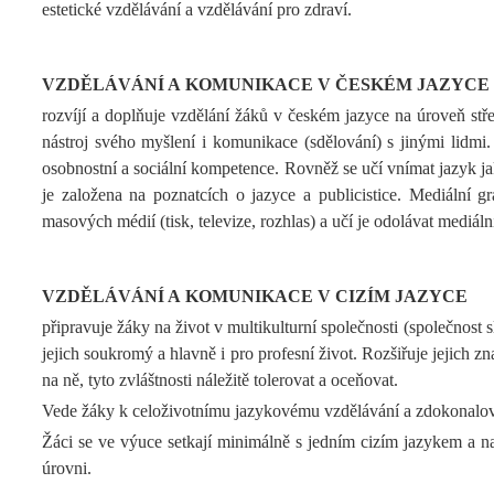
estetické vzdělávání a vzdělávání pro zdraví.
VZDĚLÁVÁNÍ A KOMUNIKACE V ČESKÉM JAZYCE
rozvíjí a doplňuje vzdělání žáků v českém jazyce na úroveň stře
nástroj svého myšlení i komunikace (sdělování) s jinými lidmi. 
osobnostní a sociální kompetence. Rovněž se učí vnímat jazyk ja
je založena na poznatcích o jazyce a publicistice. Mediální 
masových médií (tisk, televize, rozhlas) a učí je odolávat mediál
VZDĚLÁVÁNÍ A KOMUNIKACE V CIZÍM JAZYCE
připravuje žáky na život v multikulturní společnosti (společnost
jejich soukromý a hlavně i pro profesní život. Rozšiřuje jejich z
na ně, tyto zvláštnosti náležitě tolerovat a oceňovat.
Vede žáky k celoživotnímu jazykovému vzdělávání a zdokonalován
Žáci se ve výuce setkají minimálně s jedním cizím jazykem a navá
úrovni.