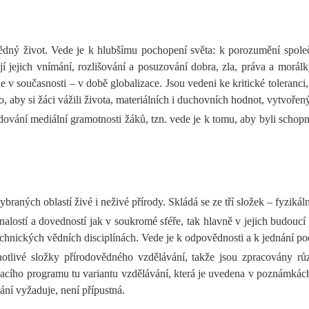
ný život. Vede je k hlubšímu pochopení světa: k porozumění společno
íjí jejich vnímání, rozlišování a posuzování dobra, zla, práva a mor
v současnosti – v době globalizace. Jsou vedeni ke kritické toleranci
, aby si žáci vážili života, materiálních i duchovních hodnot, vytvoře
vání mediální gramotnosti žáků, tzn. vede je k tomu, aby byli schop
aných oblastí živé i neživé přírody. Skládá se ze tří složek – fyzikál
alostí a dovedností jak v soukromé sféře, tak hlavně v jejich budoucí
hnických vědních disciplínách. Vede je k odpovědnosti a k jednání pod
otlivé složky přírodovědného vzdělávání, takže jsou zpracovány růz
lávacího programu tu variantu vzdělávání, která je uvedena v poznámk
lání vyžaduje, není přípustná.