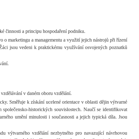
é činnosti a principu hospodaření podniku.
vo o marketingu a managementu a využití jejich nástrojů při řízení
 Žáci jsou vedeni k praktickému využívání osvojených poznatků
vání.
 vzdělávání v daném oboru vzdělání.
ky. Směřuje k získání ucelené orientace v oblasti dějin výtvarné
 společensko-historických souvislostech. Naučí se identifikovat
ného umění minulosti i současnosti a jejich typická díla. Jsou
ladu výtvarného vzdělání nezbytného pro navazující návrhovou