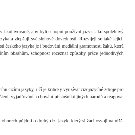
vit kultivovaně, aby byli schopni používat jazyk jako spolehlivý
zyka a zlepšují své slohové dovednosti. Rozvíjejí se také jejich
tí českého jazyka je i budování mediální gramotnosti žáků, která
iálním obsahům, schopnost rozeznat způsoby práce jednotlivých
mi cizími jazyky, učí je kriticky využívat cizojazyčné zdroje pro
yšlení, vyjadřování a chování příslušníků jiných národů a reagovat
oborech půjde i o druhý cizí jazyk, který si žáci osvojí na nižší