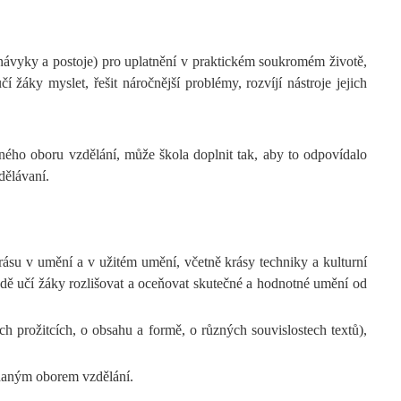
 návyky a postoje) pro uplatnění v praktickém soukromém životě,
žáky myslet, řešit náročnější problémy, rozvíjí nástroje jejich
ného oboru vzdělání, může škola doplnit tak, aby to odpovídalo
dělávaní.
krásu v umění a v užitém umění, včetně krásy techniky a kulturní
adě učí žáky rozlišovat a oceňovat skutečné a hodnotné umění od
ch prožitcích, o obsahu a formě, o různých souvislostech textů),
 daným oborem vzdělání.