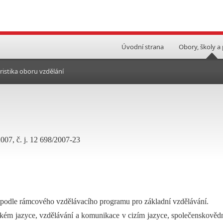
Úvodní strana
Obory, školy a
ristika oboru vzdělání
2007, č. j. 12 698/2007-23
 podle rámcového vzdělávacího programu pro základní vzdělávání.
ském jazyce, vzdělávání a komunikace v cizím jazyce, společenskověd