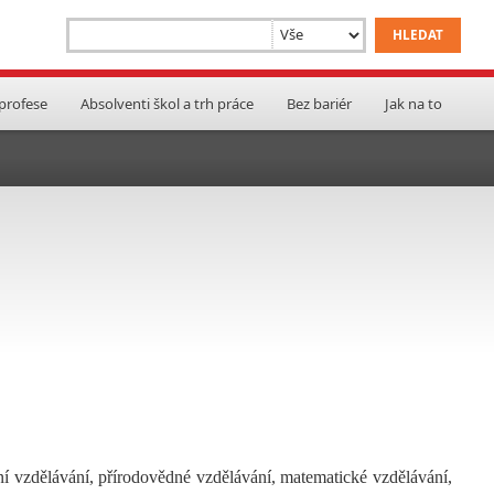
 profese
Absolventi škol a trh práce
Bez bariér
Jak na to
ní vzdělávání, přírodovědné vzdělávání, matematické vzdělávání,