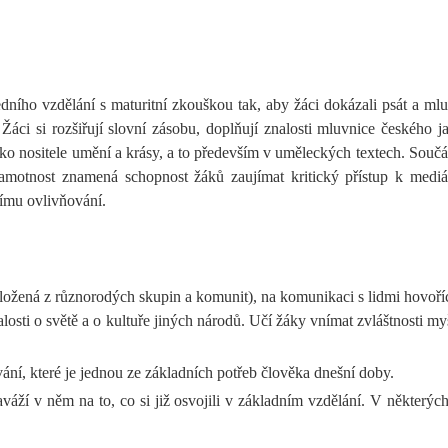
dního vzdělání s maturitní zkouškou tak, aby žáci dokázali psát a mlu
Žáci si rozšiřují slovní zásobu, doplňují znalosti mluvnice českého ja
ko nositele umění a krásy, a to především v uměleckých textech. Součás
gramotnost znamená schopnost žáků zaujímat kritický přístup k med
nímu ovlivňování.
 složená z různorodých skupin a komunit), na komunikaci s lidmi hovořící
nalosti o světě a o kultuře jiných národů. Učí žáky vnímat zvláštnosti m
í, které je jednou ze základních potřeb člověka dnešní doby.
ží v něm na to, co si již osvojili v základním vzdělání. V některých 