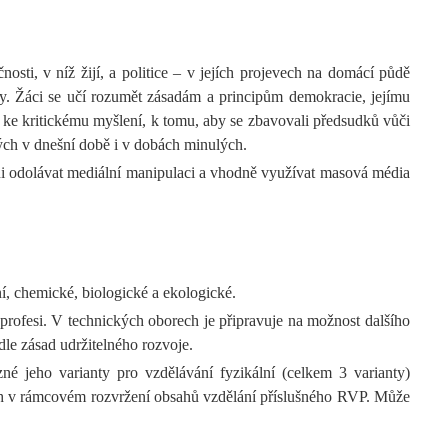
sti, v níž žijí, a politice – v jejích projevech na domácí půdě
álky. Žáci se učí rozumět zásadám a principům demokracie, jejímu
, ke kritickému myšlení, k tomu, aby se zbavovali předsudků vůči
ných v dnešní době i v dobách minulých.
ni odolávat mediální manipulaci a vhodně využívat masová média
ní, chemické, biologické a ekologické.
 profesi. V technických oborech je připravuje na možnost dalšího
le zásad udržitelného rozvoje.
né jeho varianty pro vzdělávání fyzikální (celkem 3 varianty)
ách v rámcovém rozvržení obsahů vzdělání příslušného RVP. Může