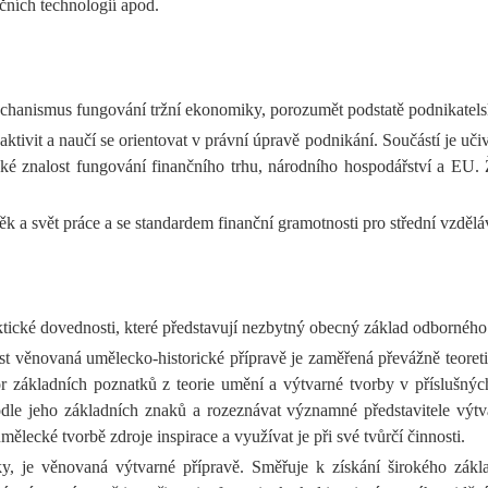
ních technologií apod.
chanismus fungování tržní ekonomiky, porozumět podstatě podnikatelsk
aktivit a naučí se orientovat v právní úpravě podnikání. Součástí je uči
aké znalost fungování finančního trhu, národního hospodářství a EU.
 a svět práce a se standardem finanční gramotnosti pro střední vzdělá
tické dovednosti, které představují nezbytný obecný základ odborného
t věnovaná umělecko-historické přípravě je zaměřená převážně teoretic
or základních poznatků z teorie umění a výtvarné tvorby v příslušných
dle jeho základních znaků a rozeznávat významné představitele výtvar
ělecké tvorbě zdroje inspirace a využívat je při své tvůrčí činnosti.
y, je věnovaná výtvarné přípravě. Směřuje k získání širokého zák