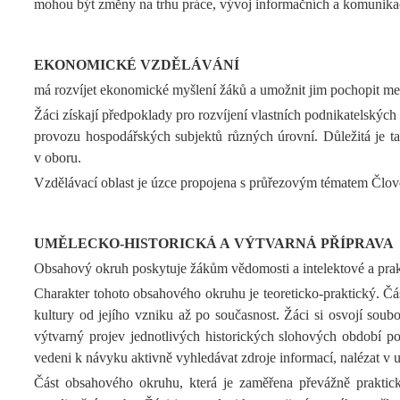
mohou být změny na trhu práce, vývoj informačních a komunikač
EKONOMICKÉ VZDĚLÁVÁNÍ
má rozvíjet ekonomické myšlení žáků a umožnit jim pochopit me
Žáci získají předpoklady pro rozvíjení vlastních podnikatelských 
provozu hospodářských subjektů různých úrovní. Důležitá je t
v oboru.
Vzdělávací oblast je úzce propojena s průřezovým tématem Člověk
UMĚLECKO-HISTORICKÁ A VÝTVARNÁ PŘÍPRAVA
Obsahový okruh poskytuje žákům vědomosti a intelektové a prak
Charakter tohoto obsahového okruhu je teoreticko-praktický. Čás
kultury od jejího vzniku až po současnost. Žáci si osvojí soub
výtvarný projev jednotlivých historických slohových období po
vedeni k návyku aktivně vyhledávat zdroje informací, nalézat v um
Část obsahového okruhu, která je zaměřena převážně praktick