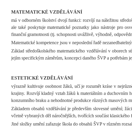
MATEMATICKÉ VZDĚLÁVÁNÍ
má v odborném školství dvojí funkci: rozvíjí na náležitou stře
ale také poskytuje matematické poznatky jako nástroje pro osvo
finanční gramotnosti (tj. schopnosti uvážlivě, výhodně, odpovědn
Matematické kompetence jsou v neposlední řadě nezanedbatelným
Základ středoškolského matematického vzdělávání v oborech stř
jejím specifickým záměrům, koncepci daného ŠVP a potřebám jejích
ESTETICKÉ VZDĚLÁVÁNÍ
výrazně kultivuje osobnost žáků, učí je rozumět kráse v nejrůzn
krajiny. Rozvíjí kladný vztah žáků k materiálním a duchovním h
konzumního braku a nehodnotné produkce různých masových mé
Základem obsahů vzdělávání je především slovesné umění; žáci se
včetně vybraných děl náročnějších, tvořících součást klasického fo
Jiné složky umění zařazuje škola do obsahů ŠVP v různém rozsa