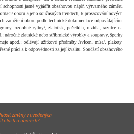
víjí schopnosti jasně vyjádřit obsahovou náplň výtvarného záměru
rofilaci/ oboru a jeho současných trendech, k prosazování nových
vých zaměření oboru podle technické dokumentace odpovídajícími
amy, ozdobné rytiny/, zlatotisk, pečetidla, razidla, raznice na
.; náročné zlatnické nebo stříbrnické výrobky a soupravy, šperky
eje apod.; odlévají užitkové předměty /svícen, mísa/, plakety,
řesné práci a k odpovědnosti za její kvalitu. Součástí obsahového
hlásit změny v uvedených
 školách a oborech?