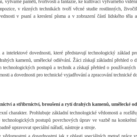
ní, výtvarné paměti, tvořivosti a fantazie, ke kultivaci výtvarného vid
zice, v různých technikách tvoří věcné studie rostlinných, živočišn
vednosti v psaní a kreslení písma a v zobrazení částí lidského těla 
ntelektové dovednosti, které představují technologický základ pro 
tí drahých kamenů, umělecké odlévání. Žáci získají základní přehled o d
ch technologických postupů a technik a získají přehled o používaných 
mosti a dovednosti pro technické vyjadřování a zpracování technické 
atnictví a stříbrnictví, broušení a rytí drahých kamenů, umělecké o
í charakter. Prohlubuje základní technologické vědomosti a rozšiřuj
ě technologických postupů povrchových úprav ve vazbě na konkrétní p
adně upravovat speciální nářadí, nástroje a stroje.
ědomostmi a dovednostmi jak z oblasti speciálních metod práce výtv