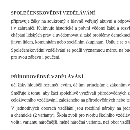
SPOLEČENSKOVĚDNÍ VZDĚLÁVÁNÍ
připravuje žáky na soukromý a hlavně veřejný aktivní a odpověd
i v zahraničí. Kultivuje historické a právní vědomí žáků a rozv
chápání lidských práv a uvědomovat si také problémy demokracie 
jiným lidem, komunitám nebo sociálním skupinám. Usiluje se o to
Společenskovědní vzdělávání se podílí významnou měrou na budo
pro svou zábavu i poučení.
PŘÍRODOVĚDNÉ VZDĚLÁVÁNÍ
učí žáky hlouběji rozumět jevům, dějům, principům a zákonům vybr
Směřuje k tomu, aby žáci spolehlivě využívali přírodovědných zn
celoživotního vzdělávání, založeného na přírodovědných nebo tec
V jednotlivých oborech vzdělání jsou rozdílné nároky na jedn
a chemické (2 varianty). Škola zvolí pro tvorbu školního vzdě
volit i variantu náročnější, méně náročná varianta, než obor vzdě