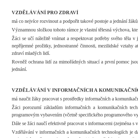
VZDĚLÁVÁNÍ PRO ZDRAVÍ
má co nejvíce rozvinout a podpořit takové postoje a jednání žák
Významnou složkou tohoto rámce je vlastní tělesná výchova, která
Žáci se učí náležitě vnímat a respektovat potřeby svého těla v j
nepříjemné prožitky, jednostranné činnosti, mezilidské vztahy 
zdraví mladých lidí.
Rovněž ochrana lidí za mimořádných situací a první pomoc jsou
jednání.
VZDĚLÁVÁNÍ V INFORMAČNÍCH A KOMUNIKAČNÍ
má naučit žáky pracovat s prostředky informačních a komunikačn
Žáci porozumí základům informačních a komunikačních techno
programovým vybavením (včetně specifického programového vybav
Dále se žáci naučí efektivně pracovat s informacemi (zejména s
Vzdělávání v informačních a komunikačních technologiích je dál