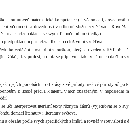
doškolskou úroveň matematické kompetence (tj. vědomosti, dovednosti,
jení vědomostí a dovedností v odborné složce vzdělávání. Rovněž učí 
ě a realisticky nakládat se svými finančními prostředky).
 předpokladem pro rekvalifikaci a celoživotní vzdělávání.
edního vzdělání s maturitní zkouškou, který je uveden v RVP přísluš
 žáků jak v profesi, pro niž se připravují, tak i v nárocích dalšího vz
ějších jejích podobách – od krásy živé přírody, neživé přírody až po 
odnotám, k lidské práci a k talentu v nich obsaženým. V neposlední ř
dií.
 učí interpretovat literární texty různých žánrů (vyjadřovat se o svý
ndu domácí literatury i literatury světové.
hu a obsahu podle svých specifických záměrů a rovněž v souvislosti s