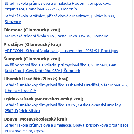
Střední škola průmyslová a umělecká Hodonín, příspěvková
organizace, Brandlova 2222/32, Hodonín
Střední škola Strážnice, příspěvková organizace, J. Skácela 890,
Strážnice
Olomouc (Olomoucký kraj)
Moravská střední škola s.r.o., Pasteurova 935/8a, Olomouc
Prostějov (Olomoucký kraj)
ART ECON - Střední škola, s.r.o., Husovo nám. 2061/91, Prostějov
Šumperk (Olomoucký kraj)
Vyšší odborná škola a Střední průmyslová škola, Šumperk, Gen.
Krátkého 1, Gen. Krátkého 950/1, Šumperk
Uherské Hradiště (Zlínský kraj)
Střední uměleckoprůmyslová škola Uherské Hradiště, Všehrdova 267,
Uherské Hradiště
Frýdek-Místek (Moravskoslezský kraj)
Střední uměleckoprůmyslová škola s.r.o., Československé armády
2502, Frýdek-Místek
Opava (Moravskoslezský kraj)
Střední škola průmyslová a umělecká, Opava, příspěvková organizace,
Praskova 399/8, Opava