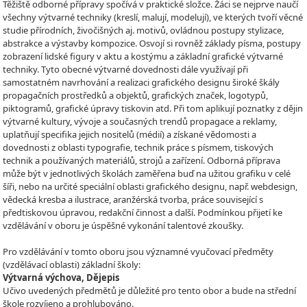
Těžiště odborné přípravy spočívá v praktické složce. Žáci se nejprve naučí
všechny výtvarné techniky (kreslí, malují, modelují), ve kterých tvoří věcné
studie přírodních, živočišných aj. motivů, ovládnou postupy stylizace,
abstrakce a výstavby kompozice. Osvojí si rovněž základy písma, postupy
zobrazení lidské figury v aktu a kostýmu a základní grafické výtvarné
techniky. Tyto obecné výtvarné dovednosti dále využívají při
samostatném navrhování a realizaci grafického designu široké škály
propagačních prostředků a objektů, grafických značek, logotypů,
piktogramů, grafické úpravy tiskovin atd. Při tom aplikují poznatky z dějin
výtvarné kultury, vývoje a současných trendů propagace a reklamy,
uplatňují specifika jejich nositelů (médií) a získané vědomosti a
dovednosti z oblasti typografie, technik práce s písmem, tiskových
technik a používaných materiálů, strojů a zařízení. Odborná příprava
může být v jednotlivých školách zaměřena buď na užitou grafiku v celé
šíři, nebo na určité speciální oblasti grafického designu, např. webdesign,
vědecká kresba a ilustrace, aranžérská tvorba, práce související s
předtiskovou úpravou, redakční činnost a další. Podmínkou přijetí ke
vzdělávání v oboru je úspěšné vykonání talentové zkoušky.
Pro vzdělávání v tomto oboru jsou významné vyučovací předměty
(vzdělávací oblasti) základní školy:
Výtvarná výchova, Dějepis
Učivo uvedených předmětů je důležité pro tento obor a bude na střední
škole rozvíjeno a prohlubováno.