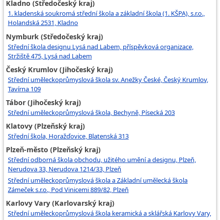
Kladno (Středočeský kraj)
1. kladenská soukromá střední škola a základní škola (1. KŠPA), s.r.o.,
Holandská 2531, Kladno
Nymburk (Středočeský kraj)
Střední škola designu Lysá nad Labem, příspěvková organizace,
Stržiště 475, Lysá nad Labem
Český Krumlov (Jihočeský kraj)
Střední uměleckoprůmyslová škola sv. Anežky České, Český Krumlov,
Tavírna 109
Tábor (Jihočeský kraj)
Střední uměleckoprůmyslová škola, Bechyně, Písecká 203
Klatovy (Plzeňský kraj)
Střední škola, Horažďovice, Blatenská 313
Plzeň-město (Plzeňský kraj)
Střední odborná škola obchodu, užitého umění a designu, Plzeň,
Nerudova 33, Nerudova 1214/33, Plzeň
Střední uměleckoprůmyslová škola a Základní umělecká škola
Zámeček s.r.o., Pod Vinicemi 889/82, Plzeň
Karlovy Vary (Karlovarský kraj)
Střední uměleckoprůmyslová škola keramická a sklářská Karlovy Vary,