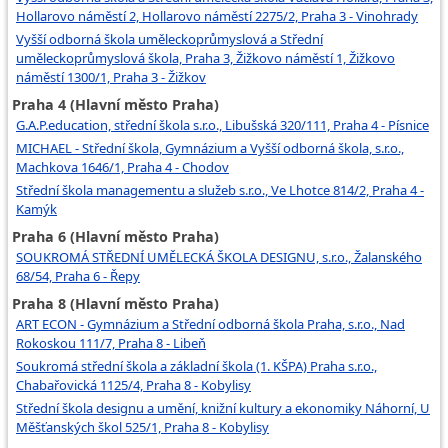
Hollarovo náměstí 2, Hollarovo náměstí 2275/2, Praha 3 - Vinohrady
Vyšší odborná škola uměleckoprůmyslová a Střední
uměleckoprůmyslová škola, Praha 3, Žižkovo náměstí 1, Žižkovo
náměstí 1300/1, Praha 3 - Žižkov
Praha 4 (Hlavní město Praha)
G.A.P.education, střední škola s.r.o., Libušská 320/111, Praha 4 - Písnice
MICHAEL - Střední škola, Gymnázium a Vyšší odborná škola, s.r.o.,
Machkova 1646/1, Praha 4 - Chodov
Střední škola managementu a služeb s.r.o., Ve Lhotce 814/2, Praha 4 -
Kamýk
Praha 6 (Hlavní město Praha)
SOUKROMÁ STŘEDNÍ UMĚLECKÁ ŠKOLA DESIGNU, s.r.o., Žalanského
68/54, Praha 6 - Řepy
Praha 8 (Hlavní město Praha)
ART ECON - Gymnázium a Střední odborná škola Praha, s.r.o., Nad
Rokoskou 111/7, Praha 8 - Libeň
Soukromá střední škola a základní škola (1. KŠPA) Praha s.r.o.,
Chabařovická 1125/4, Praha 8 - Kobylisy
Střední škola designu a umění, knižní kultury a ekonomiky Náhorní, U
Měšťanských škol 525/1, Praha 8 - Kobylisy