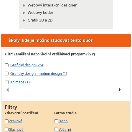
Webový interakční designer
Webový kodér
Grafik 3D a 2D
Školy, kde je možno studovat tento obor
Filtr: Zaměření nebo Školní vzdělávací program (ŠVP)
Grafický design (25)
Gr
Grafický design - motion design (1)
Il
Animace (1)
gr
Filtry
Zdravotní postižení
Forma studia
Zrakové
Denní
Sluchové
Večerní