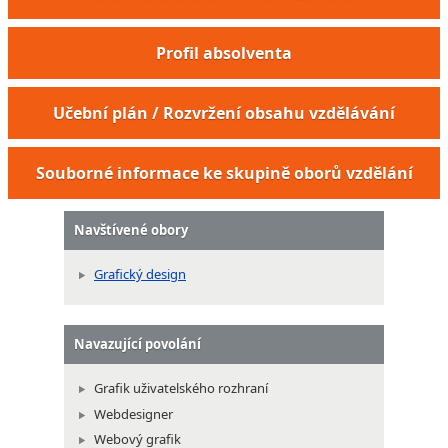
Profil absolventa
Učební plán / Rozvržení obsahu vzdělávání
Souborné informace ke skupině oborů vzdělání
Navštívené obory
Grafický design
Navazující povolání
Grafik uživatelského rozhraní
Webdesigner
Webový grafik