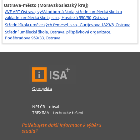
Ostrava-město (Moravskoslezský kraj)
AVE ART Ostrava, vyšší odborná škola, střední umělecká škola a
základní umělecká škola, s.r.o., Hasičská 550/50, Ostrava
Střední škola uměleckých řemesel, s.r.o., Gurťjevova 1823/8, Ostrava
Střední umělecká škola, Ostrava, příspěvková organizace,
Poděbradova 959/33, Ostrava
O projektu
NPI ČR – obsah
TREXIMA – technické řešení
Potřebujete další informace k výběru
studia?