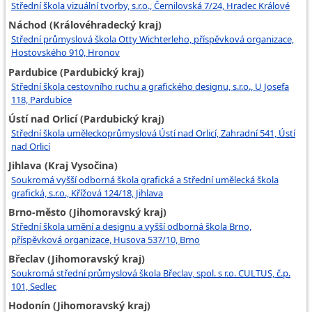
Střední škola vizuální tvorby, s.r.o., Černilovská 7/24, Hradec Králové
Náchod (Královéhradecký kraj)
Střední průmyslová škola Otty Wichterleho, příspěvková organizace,
Hostovského 910, Hronov
Pardubice (Pardubický kraj)
Střední škola cestovního ruchu a grafického designu, s.r.o., U Josefa
118, Pardubice
Ústí nad Orlicí (Pardubický kraj)
Střední škola uměleckoprůmyslová Ústí nad Orlicí, Zahradní 541, Ústí
nad Orlicí
Jihlava (Kraj Vysočina)
Soukromá vyšší odborná škola grafická a Střední umělecká škola
grafická, s.r.o., Křížová 124/18, Jihlava
Brno-město (Jihomoravský kraj)
Střední škola umění a designu a vyšší odborná škola Brno,
příspěvková organizace, Husova 537/10, Brno
Břeclav (Jihomoravský kraj)
Soukromá střední průmyslová škola Břeclav, spol. s r.o. CULTUS, č.p.
101, Sedlec
Hodonín (Jihomoravský kraj)