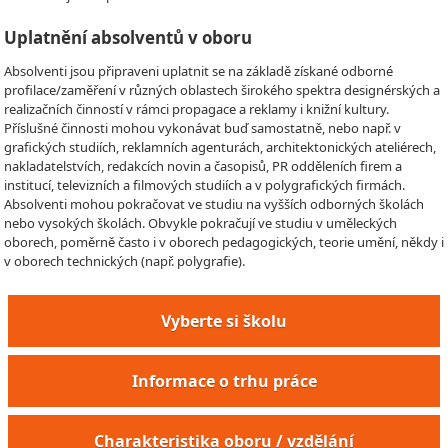
Uplatnění absolventů v oboru
Absolventi jsou připraveni uplatnit se na základě získané odborné
profilace/zaměření v různých oblastech širokého spektra designérských a
realizačních činností v rámci propagace a reklamy i knižní kultury.
Příslušné činnosti mohou vykonávat buď samostatně, nebo např. v
grafických studiích, reklamních agenturách, architektonických ateliérech,
nakladatelstvích, redakcích novin a časopisů, PR odděleních firem a
institucí, televizních a filmových studiích a v polygrafických firmách.
Absolventi mohou pokračovat ve studiu na vyšších odborných školách
nebo vysokých školách. Obvykle pokračují ve studiu v uměleckých
oborech, poměrně často i v oborech pedagogických, teorie umění, někdy i
v oborech technických (např. polygrafie).
Vyberte si školu
Informace o trhu práce
Charakteristika oboru / vzdělání