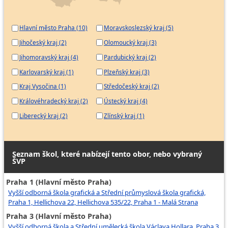
Hlavní město Praha (10)
Moravskoslezský kraj (5)
Jihočeský kraj (2)
Olomoucký kraj (3)
Jihomoravský kraj (4)
Pardubický kraj (2)
Karlovarský kraj (1)
Plzeňský kraj (3)
Kraj Vysočina (1)
Středočeský kraj (2)
Královéhradecký kraj (2)
Ústecký kraj (4)
Liberecký kraj (2)
Zlínský kraj (1)
Seznam škol, které nabízejí tento obor, nebo vybraný
ŠVP
Praha 1 (Hlavní město Praha)
Vyšší odborná škola grafická a Střední průmyslová škola grafická,
Praha 1, Hellichova 22, Hellichova 535/22, Praha 1 - Malá Strana
Praha 3 (Hlavní město Praha)
Vyšší odborná škola a Střední umělecká škola Václava Hollara, Praha 3,