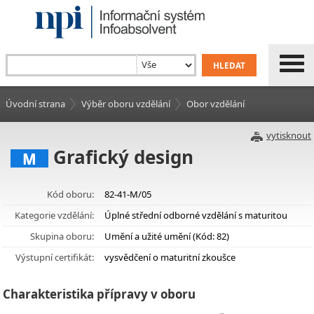
Úvodní strana
Výběr oboru vzdělání
Obor vzdělání
vytisknout
Grafický design
M
Kód oboru:
82-41-M/05
Kategorie vzdělání:
Úplné střední odborné vzdělání s maturitou
Skupina oboru:
Umění a užité umění (Kód: 82)
Výstupní certifikát:
vysvědčení o maturitní zkoušce
Charakteristika přípravy v oboru