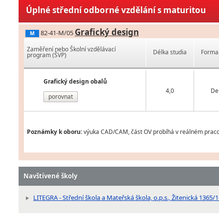
Úplné střední odborné vzdělání s maturitou
Grafický design
82-41-M/05
M
Zaměření nebo Školní vzdělávací
Délka studia
Forma 
program (ŠVP)
Grafický design obalů
4,0
De
porovnat
Poznámky k oboru:
výuka CAD/CAM, část OV probíhá v reálném praco
Navštívené školy
LITEGRA - Střední škola a Mateřská škola, o.p.s., Žitenická 1365/