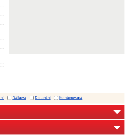
rní
Dálková
Distanční
Kombinovaná