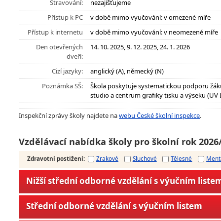
Stravování:
nezajišťujeme
Přístup k PC
v době mimo vyučování: v omezené míře
Přístup k internetu
v době mimo vyučování: v neomezené míře
Den otevřených
14. 10. 2025, 9. 12. 2025, 24. 1. 2026
dveří:
Cizí jazyky:
anglický (A), německý (N)
Poznámka SŠ:
Škola poskytuje systematickou podporu žák
studio a centrum grafiky tisku a výseku (UV L
Inspekční zprávy školy najdete na
webu České školní inspekce
.
Vzdělávací nabídka školy pro školní rok 2026
Zdravotní postižení
:
Zrakové
Sluchové
Tělesné
Ment
Nižší střední odborné vzdělání s výučním liste
Střední odborné vzdělání s výučním listem