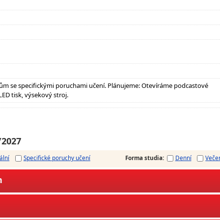
ům se specifickými poruchami učení. Plánujeme: Otevíráme podcastové
ED tisk, výsekový stroj.
/2027
ální
Specifické poruchy učení
Forma studia
:
Denní
Veče
m