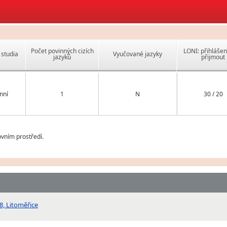
Počet povinných cizích
LONI: přihlášen
studia
Vyučované jazyky
jazyků
přijmout
nní
1
N
30 / 20
vním prostředí.
18, Litoměřice