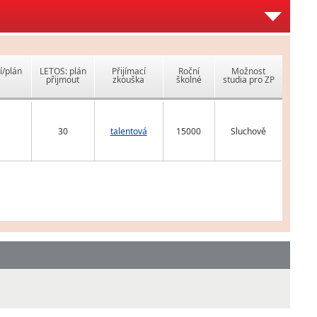
í/plán
LETOS: plán
Přijímací
Roční
Možnost
přijmout
zkouška
školné
studia pro ZP
30
talentová
15000
Sluchově