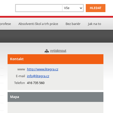
 profese
Absolventi škol a trh práce
Bez bariér
Jak na to
vytisknout
Kontakt
www
http://www.litegra.cz
E-mail
info@litegra.cz
Telefon
416 735 560
Mapa