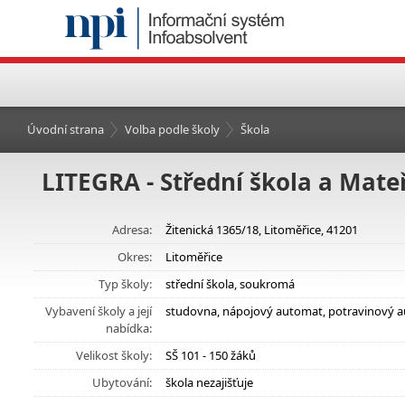
Úvodní strana
Volba podle školy
Škola
LITEGRA - Střední škola a Mateř
Adresa:
Žitenická 1365/18, Litoměřice, 41201
Okres:
Litoměřice
Typ školy:
střední škola, soukromá
Vybavení školy a její
studovna, nápojový automat, potravinový 
nabídka:
Velikost školy:
SŠ 101 - 150 žáků
Ubytování:
škola nezajišťuje