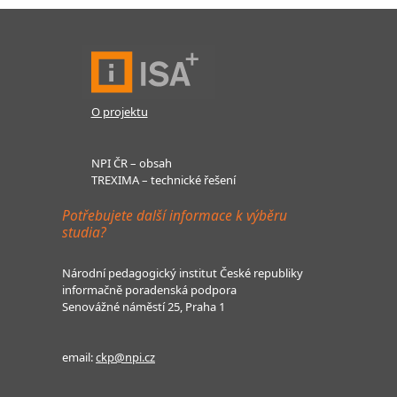
O projektu
NPI ČR – obsah
TREXIMA – technické řešení
Potřebujete další informace k výběru
studia?
Národní pedagogický institut České republiky
informačně poradenská podpora
Senovážné náměstí 25, Praha 1
email:
ckp@npi.cz