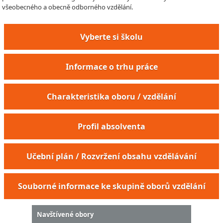
všeobecného a obecně odborného vzdělání.
Vyberte si školu
Informace o trhu práce
Charakteristika oboru / vzdělání
Profil absolventa
Úklidový pracovník průmyslových ploch
Učební plán / Rozvržení obsahu vzdělávání
Úklidový pracovník v potravinářských
provozech
Úklidový pracovník ve zdravotnických a
Souborné informace ke skupině oborů vzdělání
nemocničních zařízeních
Úklidový pracovník venkovních ploch
Úklidový pracovník venkovních prostor
Navštívené obory