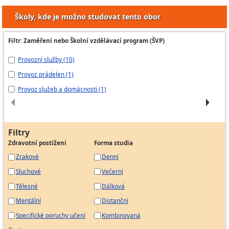
Úklidový pracovník v potravinářských
Školy, kde je možno studovat tento obor
provozech
Úklidový pracovník ve zdravotnických a
nemocničních zařízeních
Filtr: Zaměření nebo Školní vzdělávací program (ŠVP)
Úklidový pracovník venkovních ploch
Provozní služby (10)
Re
Úklidový pracovník venkovních prostor
Provoz prádelen (1)
Pr
Provoz služeb a domácnosti (1)
S 
Filtry
Zdravotní postižení
Forma studia
Zrakové
Denní
Sluchové
Večerní
Tělesné
Dálková
Mentální
Distanční
Specifické poruchy učení
Kombinovaná