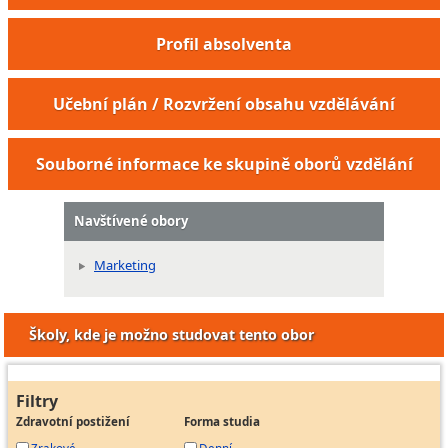
Profil absolventa
Učební plán / Rozvržení obsahu vzdělávání
Souborné informace ke skupině oborů vzdělání
Navštívené obory
Marketing
Školy, kde je možno studovat tento obor
Filtry
Zdravotní postižení
Forma studia
Zrakové
Denní