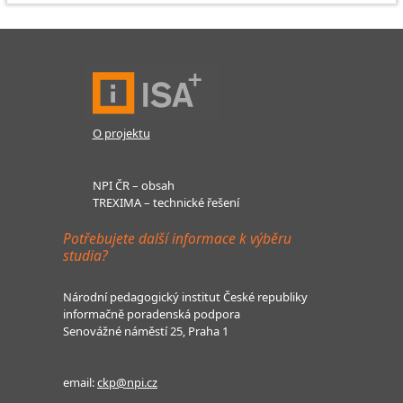
O projektu
NPI ČR – obsah
TREXIMA – technické řešení
Potřebujete další informace k výběru
studia?
Národní pedagogický institut České republiky
informačně poradenská podpora
Senovážné náměstí 25, Praha 1
email:
ckp@npi.cz