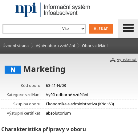
Úvodní strana
Výběr oboru vzdělání
Obor vzdělání
vytisknout
Marketing
N
Kód oboru:
63-41-N/03
Kategorie vzdělání:
Vyšší odborné vzdělání
Skupina oboru:
Ekonomika a administrativa (Kód: 63)
Výstupní certifikát:
absolutorium
Charakteristika přípravy v oboru