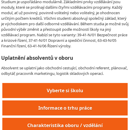
Studium je uspořádáno modulárně. Základními prvky vzdělávání jsou
moduly, které se prolínají dalšími čtyřmi vzdělávacími programy. Každý
modul, ať už povinný, povinně volitelný nebo volitelný, je ohodnocen
určitým počtem kreditů. Všichni studenti absolvují společný základ, který
je východiskem pro další odborné vzdělávání. Během studia je možné svůj
původní výběr změnit a přestoupit podle možností školy na jiný
vzdělávací program. Nabízí se tyto varianty: 39-41-N/01 Bezpečnost práce
a krizové řízení, 37-41-N/01 Dopravní a spediční činnost, 63-43-N/05
Finanční řízení, 63-41-N/06 Řízení výroby.
Uplatnění absolventů v oboru
Absolvent se uplatní jako obchodní cestující, obchodní referent, plánovač,
odbytář, pracovník marketingu, logistik skladových operací.
Vyberte si školu
Informace o trhu práce
Charakteristika oboru / vzdělání