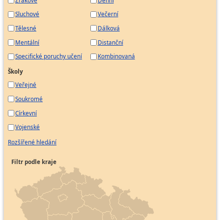
Sluchové
Večerní
Tělesné
Dálková
Mentální
Distanční
Specifické poruchy učení
Kombinovaná
Školy
Veřejné
Soukromé
Církevní
Vojenské
Rozšířené hledání
Filtr podle kraje