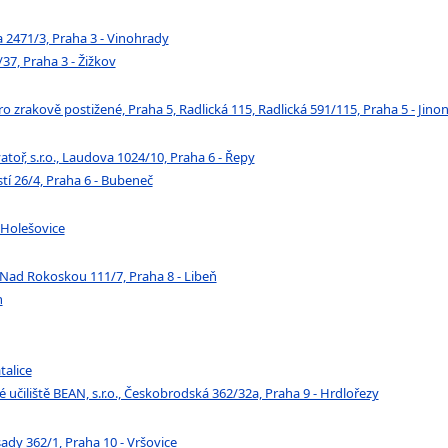
2471/3, Praha 3 - Vinohrady
7, Praha 3 - Žižkov
zrakově postižené, Praha 5, Radlická 115, Radlická 591/115, Praha 5 - Jinon
oř, s.r.o., Laudova 1024/10, Praha 6 - Řepy
 26/4, Praha 6 - Bubeneč
 Holešovice
 Nad Rokoskou 111/7, Praha 8 - Libeň
n
talice
čiliště BEAN, s.r.o., Českobrodská 362/32a, Praha 9 - Hrdlořezy
dy 362/1, Praha 10 - Vršovice