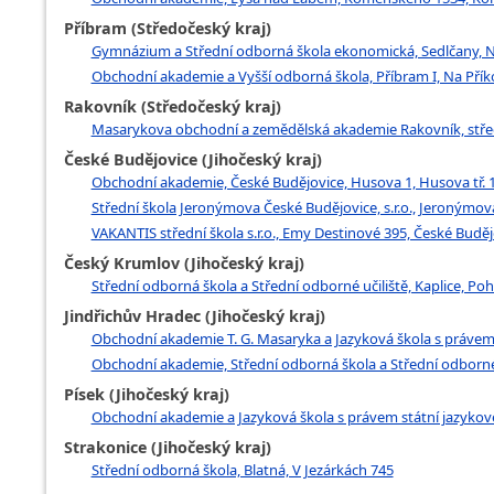
Příbram (Středočeský kraj)
Gymnázium a Střední odborná škola ekonomická, Sedlčany, N
Obchodní akademie a Vyšší odborná škola, Příbram I, Na Pří
Rakovník (Středočeský kraj)
Masarykova obchodní a zemědělská akademie Rakovník, středn
České Budějovice (Jihočeský kraj)
Obchodní akademie, České Budějovice, Husova 1, Husova tř. 
Střední škola Jeronýmova České Budějovice, s.r.o., Jeronýmov
VAKANTIS střední škola s.r.o., Emy Destinové 395, České Buděj
Český Krumlov (Jihočeský kraj)
Střední odborná škola a Střední odborné učiliště, Kaplice, Po
Jindřichův Hradec (Jihočeský kraj)
Obchodní akademie T. G. Masaryka a Jazyková škola s právem 
Obchodní akademie, Střední odborná škola a Střední odborné 
Písek (Jihočeský kraj)
Obchodní akademie a Jazyková škola s právem státní jazykové
Strakonice (Jihočeský kraj)
Střední odborná škola, Blatná, V Jezárkách 745