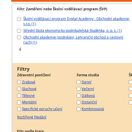
Filtr: Zaměření nebo Školní vzdělávací program (ŠVP)
Školní vzdělávací program Digital Academy - Obchodní akademie,
s.r.o. (1)
Střední škola ekonomicko-podnikatelská Studénka, o. p. s. (1)
Obchodní akademie (podnikání, zahraniční obchod a cestovní
ruch) (1)
Filtry
Zdravotní postižení
Forma studia
Š
Zrakové
Denní
Sluchové
Večerní
Tělesné
Dálková
Mentální
Distanční
Specifické poruchy učení
Kombinovaná
Rozšířené hledání
Filtr podle kraje