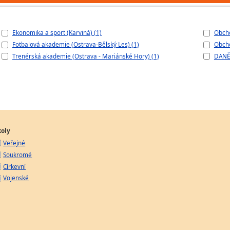
Ekonomika a sport (Karviná) (1)
Obcho
Fotbalová akademie (Ostrava-Bělský Les) (1)
Obcho
Trenérská akademie (Ostrava - Mariánské Hory) (1)
DANĚ
koly
Veřejné
Soukromé
Církevní
Vojenské