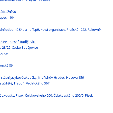
ádražní 90
kopech 104
í odborná škola - příspěvková organizace, Pražská 1222, Rakovník
1849/1, České Budějovice
a 28/22, České Budějovice
ovice
horská 86
státní jazykové zkoušky, Jindřichův Hradec, Husova 156
učiliště, Třeboň, Vrchlického 567
 zkoušky, Písek, Čelakovského 200, Čelakovského 200/5, Písek