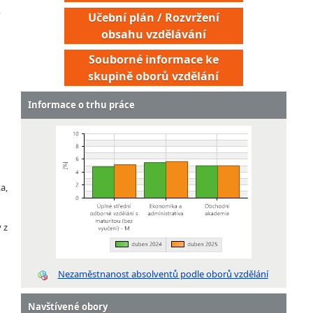
?
Učební plán / Rozvržení
obsahu vzdělávání
Souborné informace ke
skupině oborů vzdělání
Informace o trhu práce
a,
Administrátor pohřebiště
 z
Nezaměstnanost absolventů podle oborů vzdělání
Navštívené obory