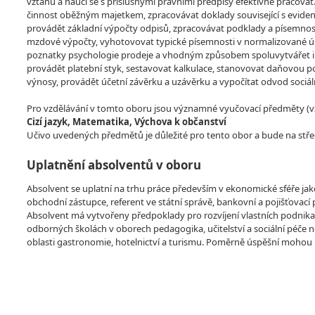
vztahů a naučí se s příslušnými právními předpisy efektivně pracovat
činnost oběžným majetkem, zpracovávat doklady související s eviden
provádět základní výpočty odpisů, zpracovávat podklady a písemnos
mzdové výpočty, vyhotovovat typické písemnosti v normalizované úp
poznatky psychologie prodeje a vhodným způsobem spoluvytvářet imag
provádět platební styk, sestavovat kalkulace, stanovovat daňovou po
výnosy, provádět účetní závěrku a uzávěrku a vypočítat odvod sociáln
Pro vzdělávání v tomto oboru jsou významné vyučovací předměty (vzdě
Cizí jazyk, Matematika, Výchova k občanství
Učivo uvedených předmětů je důležité pro tento obor a bude na stře
Uplatnění absolventů v oboru
Absolvent se uplatní na trhu práce především v ekonomické sféře jako
obchodní zástupce, referent ve státní správě, bankovní a pojišťovací 
Absolvent má vytvořeny předpoklady pro rozvíjení vlastních podnika
odborných školách v oborech pedagogika, učitelství a sociální péče 
oblasti gastronomie, hotelnictví a turismu. Poměrně úspěšní mohou bý