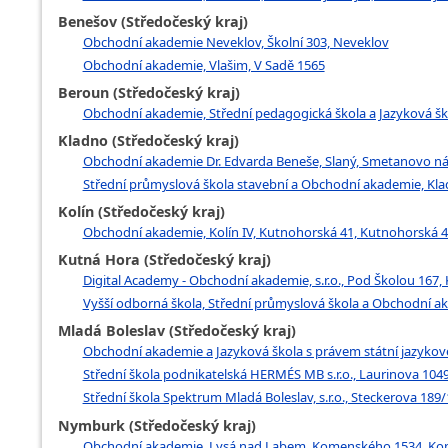
Benešov (Středočeský kraj)
Obchodní akademie Neveklov, Školní 303, Neveklov
Obchodní akademie, Vlašim, V Sadě 1565
Beroun (Středočeský kraj)
Obchodní akademie, Střední pedagogická škola a Jazyková ško
Kladno (Středočeský kraj)
Obchodní akademie Dr. Edvarda Beneše, Slaný, Smetanovo ná
Střední průmyslová škola stavební a Obchodní akademie, Kla
Kolín (Středočeský kraj)
Obchodní akademie, Kolín IV, Kutnohorská 41, Kutnohorská 41
Kutná Hora (Středočeský kraj)
Digital Academy - Obchodní akademie, s.r.o., Pod Školou 167,
Vyšší odborná škola, Střední průmyslová škola a Obchodní aka
Mladá Boleslav (Středočeský kraj)
Obchodní akademie a Jazyková škola s právem státní jazykové 
Střední škola podnikatelská HERMÉS MB s.r.o., Laurinova 1049
Střední škola Spektrum Mladá Boleslav, s.r.o., Steckerova 18
Nymburk (Středočeský kraj)
Obchodní akademie, Lysá nad Labem, Komenského 1534, Ko