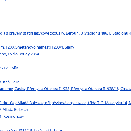
la s právem státní jazykové zkoušky, Beroun, U Stadionu 486, U Stadionu 
m. 1200, Smetanovo náměstí 1200/1, Slaný
dno, Cyrila Boudy 2954
/12, Kolín
 Kutná Hora
demie, Čáslav, Přemysla Otakara II. 938, Přemysla Otakara II. 938/18, Čásla
zkoušky Mladá Boleslav, příspěvková organizace, třída T. G. Masaryka 14, 
, Mladá Boleslav
9/1, Kosmonosy
menského 1534/16, Lysá nad Labem