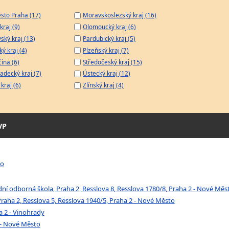
sto Praha (17)
Moravskoslezský kraj (16)
kraj (9)
Olomoucký kraj (6)
ský kraj (13)
Pardubický kraj (5)
ý kraj (4)
Plzeňský kraj (7)
čina (6)
Středočeský kraj (15)
adecký kraj (7)
Ústecký kraj (12)
kraj (6)
Zlínský kraj (4)
VP
to
í odborná škola, Praha 2, Resslova 8, Resslova 1780/8, Praha 2 - Nové Měs
aha 2, Resslova 5, Resslova 1940/5, Praha 2 - Nové Město
 2 - Vinohrady
 - Nové Město