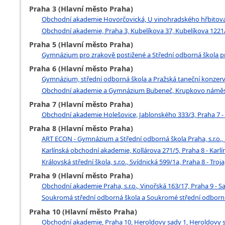
Praha 3 (Hlavní město Praha)
Obchodní akademie Hovorčovická, U vinohradského hřbitova 
Obchodní akademie, Praha 3, Kubelíkova 37, Kubelíkova 1221/3
Praha 5 (Hlavní město Praha)
Gymnázium pro zrakově postižené a Střední odborná škola pro 
Praha 6 (Hlavní město Praha)
Gymnázium, střední odborná škola a Pražská taneční konzervat
Obchodní akademie a Gymnázium Bubeneč, Krupkovo náměstí
Praha 7 (Hlavní město Praha)
Obchodní akademie Holešovice, Jablonského 333/3, Praha 7 -
Praha 8 (Hlavní město Praha)
ART ECON - Gymnázium a Střední odborná škola Praha, s.r.o.,
Karlínská obchodní akademie, Kollárova 271/5, Praha 8 - Karlí
Královská střední škola, s.r.o., Svídnická 599/1a, Praha 8 - Troja
Praha 9 (Hlavní město Praha)
Obchodní akademie Praha, s.r.o., Vinořská 163/17, Praha 9 - Sa
Soukromá střední odborná škola a Soukromé střední odborné u
Praha 10 (Hlavní město Praha)
Obchodní akademie, Praha 10, Heroldovy sady 1, Heroldovy sa