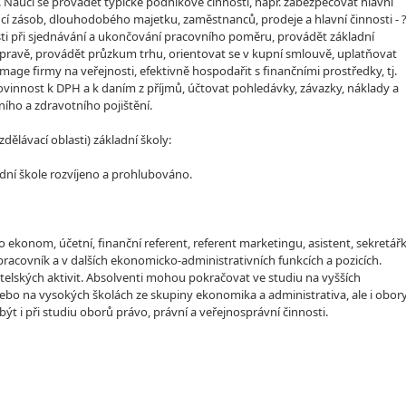
. Naučí se provádět typické podnikové činnosti, např. zabezpečovat hlavní
cí zásob, dlouhodobého majetku, zaměstnanců, prodeje a hlavní činnosti - 
ti při sjednávání a ukončování pracovního poměru, provádět základní
ravě, provádět průzkum trhu, orientovat se v kupní smlouvě, uplatňovat
e firmy na veřejnosti, efektivně hospodařit s finančními prostředky, tj.
vinnost k DPH a k daním z příjmů, účtovat pohledávky, závazky, náklady a
ího a zdravotního pojištění.
lávací oblasti) základní školy:
dní škole rozvíjeno a prohlubováno.
 ekonom, účetní, finanční referent, referent marketingu, asistent, sekretářk
pracovník a v dalších ekonomicko-administrativních funkcích a pozicích.
telských aktivit. Absolventi mohou pokračovat ve studiu na vyšších
nebo na vysokých školách ze skupiny ekonomika a administrativa, ale i obory
t i při studiu oborů právo, právní a veřejnosprávní činnosti.