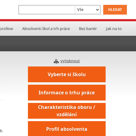
 profese
Absolventi škol a trh práce
Bez bariér
Jak na to
vytisknout
Vyberte si školu
Informace o trhu práce
Charakteristika oboru /
vzdělání
Profil absolventa
ch