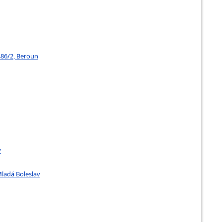
486/2, Beroun
v
Mladá Boleslav