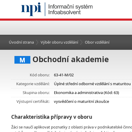
Úvodní strana
Výběr oboru vzdělání
Obor vzdělání
Obchodní akademie
M
Kód oboru:
63-41-M/02
Kategorie vzdělání:
Úplné střední odborné vzdělání s maturitou
Skupina oboru:
Ekonomika a administrativa (Kód: 63)
Výstupní certifikát:
vysvědčení o maturitní zkoušce
Charakteristika přípravy v oboru
Žáci se naučí aplikovat poznatky z oblasti práva v podnikatelské činn