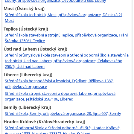
Louny, příspěvková organizace, Osvoboditelů 380, Louny
Most (Ústecký kraj)
Střední škola technická, Most, příspěvková organizace, Dělnická 21,
Most
Teplice (Ústecký kraj)
Střední škola stavební a strojní, Teplice, příspěvková organizace, Fráni
Šrámka 1350/1, Teplice
Ústí nad Labem (Ústecký kraj)
Střední průmyslová škola stavební a Střední odborná škola stavební a
technická, Ústí nad Labem, příspěvková organizace, Čelakovského
250/5, Ústí nad Labem
Liberec (Liberecký kraj)
Střední škola hospodářská a lesnická, Frýdlant, Bělíkova 1387,
příspěvková organizace
Střední škola strojní, stavební a dopravní, Liberec, příspěvková
organizace, Ještědská 358/106, Liberec
Semily (Liberecký kraj)
Střední škola, Semily, příspěvková organizace, 28. října 607, Semily
Hradec Králové (Královéhradecký kraj)
Střední odborná škola a Střední odborné učiliště, Hradec Králové,
Vocelova 1338, Vocelova 1338/2, Hradec Králové