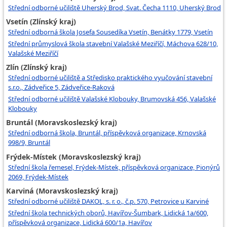
Střední odborné učiliště Uherský Brod, Svat. Čecha 1110, Uherský Brod
Vsetín (Zlínský kraj)
Střední odborná škola Josefa Sousedíka Vsetín, Benátky 1779, Vsetín
Střední průmyslová škola stavební Valašské Meziříčí, Máchova 628/10,
Valašské Meziříčí
Zlín (Zlínský kraj)
Střední odborné učiliště a Středisko praktického vyučování stavební
s.r.o., Zádveřice 5, Zádveřice-Raková
Střední odborné učiliště Valašské Klobouky, Brumovská 456, Valašské
Klobouky
Bruntál (Moravskoslezský kraj)
Střední odborná škola, Bruntál, příspěvková organizace, Krnovská
998/9, Bruntál
Frýdek-Místek (Moravskoslezský kraj)
Střední škola řemesel, Frýdek-Místek, příspěvková organizace, Pionýrů
2069, Frýdek-Místek
Karviná (Moravskoslezský kraj)
Střední odborné učiliště DAKOL, s. r. o., č.p. 570, Petrovice u Karviné
Střední škola technických oborů, Havířov-Šumbark, Lidická 1a/600,
příspěvková organizace, Lidická 600/1a, Havířov