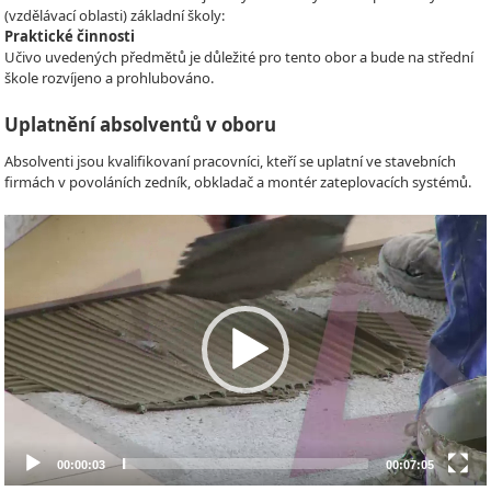
(vzdělávací oblasti) základní školy:
Praktické činnosti
Učivo uvedených předmětů je důležité pro tento obor a bude na střední
škole rozvíjeno a prohlubováno.
Uplatnění absolventů v oboru
Absolventi jsou kvalifikovaní pracovníci, kteří se uplatní ve stavebních
firmách v povoláních zedník, obkladač a montér zateplovacích systémů.
Video
Player
00:00:03
00:07:05