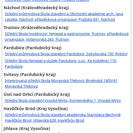
Náchod (Královéhradecký kraj)
Střední průmyslová škola stavební a Obchodní akademie arch. Jana
Letzela, Náchod, příspěvková organizace, Pražská 931, Náchod
Trutnov (Královéhradecký kraj)
Střední škola hotelnictví, řemesel a gastronomie, Trutnov, příspěvková
organizace, Volanovská 243, Trutnov
Pardubice (Pardubický kraj)
Střední průmyslová škola stavební Pardubice, Sokolovská 150, Rybitví
Střední škola řemesel a služeb Pardubice, s.r.o., Ke Kobelnici 110,
Pardubice
Svitavy (Pardubický kraj)
Integrovaná střední škola Moravská Třebová, Brněnská 1405/41,
Moravská Třebová
Ústí nad Orlicí (Pardubický kraj)
Střední škola stavební Vysoké Mýto, Komenského 1, Vysoké Mýto
Havlíčkův Brod (Kraj Vysočina)
Střední průmyslová škola stavební akademika Stanislava Bechyně
Havlíčkův Brod, Jihlavská 628, Havlíčkův Brod
Jihlava (Kraj Vysočina)