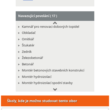
Montér tepelných stříkaných izolací
Navazující povolání ( 17 )
Kamnář pro renovaci dobových topidel
Obkladač
Omítkář
Štukatér
Zedník
Železobetonář
Betonář
Montér betonových stavebních konstrukcí
Montér hydroizolací
Montér hydroizolací spodní stavby
Montér izolací proti chemickým vlivům
Montér skleněných a plastových stavebních
Školy, kde je možno studovat tento obor
konstrukcí
Montér stavebních konstrukcí