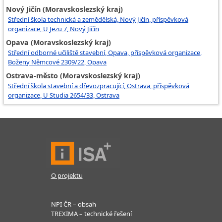
Nový Jičín (Moravskoslezský kraj)
Střední škola technická a zemědělská, Nový Jičín, příspěvková
organizace, U Jezu 7, Nový Jičín
Opava (Moravskoslezský kraj)
Střední odborné učiliště stavební, Opava, příspěvková organizace,
Boženy Němcové 2309/22, Opava
Ostrava-město (Moravskoslezský kraj)
Střední škola stavební a dřevozpracující, Ostrava, příspěvková
organizace, U Studia 2654/33, Ostrava
O projektu
NPI ČR – obsah
TREXIMA – technické řešení