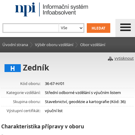
Úvodní strana
Výběr oboru vzdělání
Obor vzdělání
vytisknout
Zedník
H
Kód oboru:
36-67-H/01
Kategorie vzdělání:
Střední odborné vzdělání s výučním listem
Skupina oboru:
Stavebnictví, geodézie a kartografie (Kód: 36)
Výstupní certifikát:
výuční list
Charakteristika přípravy v oboru