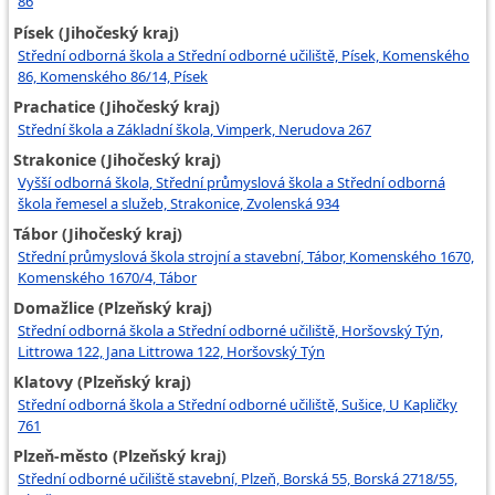
86
Písek (Jihočeský kraj)
Střední odborná škola a Střední odborné učiliště, Písek, Komenského
86, Komenského 86/14, Písek
Prachatice (Jihočeský kraj)
Střední škola a Základní škola, Vimperk, Nerudova 267
Strakonice (Jihočeský kraj)
Vyšší odborná škola, Střední průmyslová škola a Střední odborná
škola řemesel a služeb, Strakonice, Zvolenská 934
Tábor (Jihočeský kraj)
Střední průmyslová škola strojní a stavební, Tábor, Komenského 1670,
Komenského 1670/4, Tábor
Domažlice (Plzeňský kraj)
Střední odborná škola a Střední odborné učiliště, Horšovský Týn,
Littrowa 122, Jana Littrowa 122, Horšovský Týn
Klatovy (Plzeňský kraj)
Střední odborná škola a Střední odborné učiliště, Sušice, U Kapličky
761
Plzeň-město (Plzeňský kraj)
Střední odborné učiliště stavební, Plzeň, Borská 55, Borská 2718/55,