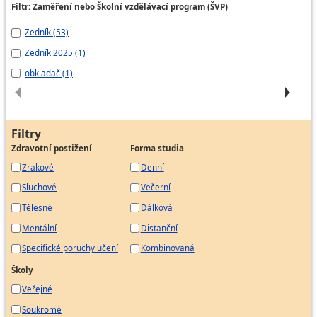
Filtr: Zaměření nebo Školní vzdělávací program (ŠVP)
Montér suchých staveb
Montér tepelných foukaných izolací
Zedník (53)
ze
Montér tepelných izolací
Zedník 2025 (1)
Ze
Montér tepelných stříkaných izolací
obkladač (1)
Ze
Filtry
Zdravotní postižení
Forma studia
Zrakové
Denní
Sluchové
Večerní
Tělesné
Dálková
Mentální
Distanční
Specifické poruchy učení
Kombinovaná
Školy
Veřejné
Soukromé