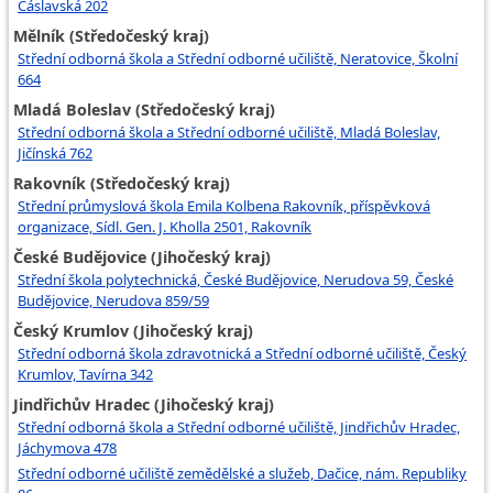
Čáslavská 202
Mělník (Středočeský kraj)
Střední odborná škola a Střední odborné učiliště, Neratovice, Školní
664
Mladá Boleslav (Středočeský kraj)
Střední odborná škola a Střední odborné učiliště, Mladá Boleslav,
Jičínská 762
Rakovník (Středočeský kraj)
Střední průmyslová škola Emila Kolbena Rakovník, příspěvková
organizace, Sídl. Gen. J. Kholla 2501, Rakovník
České Budějovice (Jihočeský kraj)
Střední škola polytechnická, České Budějovice, Nerudova 59, České
Budějovice, Nerudova 859/59
Český Krumlov (Jihočeský kraj)
Střední odborná škola zdravotnická a Střední odborné učiliště, Český
Krumlov, Tavírna 342
Jindřichův Hradec (Jihočeský kraj)
Střední odborná škola a Střední odborné učiliště, Jindřichův Hradec,
Jáchymova 478
Střední odborné učiliště zemědělské a služeb, Dačice, nám. Republiky