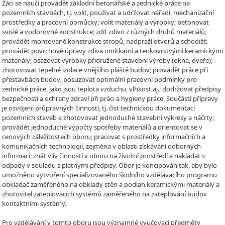
Žáci se naučí provádět základní betonářské a zednické práce na
pozemních stavbách, tj. volit, používat a udržovat nářadí, mechanizační
prostředky a pracovní pomůcky; volit materiály a výrobky; betonovat
svislé a vodorovné konstrukce; zdít zdivo z různých druhů materiálů;
provádět montované konstrukce stropů, nadpraží otvorů a schodišť;
provádět povrchové úpravy zdiva omítkami a tenkovrstvými keramickými
materiály; osazovat výrobky přidružené stavební výroby (okna, dveře);
zhotovovat tepelné izolace vnějšího pláště budov; provádět práce při
přestavbách budov; posuzovat optimální pracovní podmínky pro
zednické práce, jako jsou teplota vzduchu, vlhkost aj.; dodržovat předpisy
bezpečnosti a ochrany zdraví při práci a hygieny práce. Součástí přípravy
je osvojení průpravných činností, tj. číst technickou dokumentaci
pozemních staveb a zhotovovat jednoduché stavební výkresy a náčrty;
provádět jednoduché výpočty spotřeby materiálů a orientovat se v
cenových záležitostech oboru; pracovat s prostředky informačních a
komunikačních technologií, zejména v oblasti získávání odborných
informací; znát vliv činností v oboru na životní prostředí a nakládat s
odpady v souladu s platnými předpisy. Obor je koncipován tak, aby bylo
umožněno vytvoření specializovaného školního vzdělávacího programu
obkladač zaměřeného na obklady stěn a podlah keramickými materiály a
zhotovitel zateplovacích systémů zaměřeného na zateplování budov
kontaktními systémy.
Pro vzdělávání v tomto oboru jsou významné vyučovací předměty