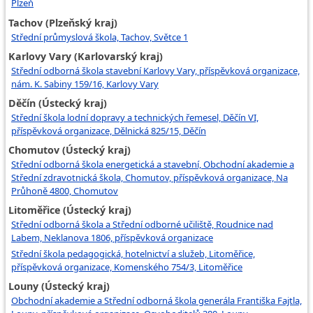
Plzeň
Tachov (Plzeňský kraj)
Střední průmyslová škola, Tachov, Světce 1
Karlovy Vary (Karlovarský kraj)
Střední odborná škola stavební Karlovy Vary, příspěvková organizace,
nám. K. Sabiny 159/16, Karlovy Vary
Děčín (Ústecký kraj)
Střední škola lodní dopravy a technických řemesel, Děčín VI,
příspěvková organizace, Dělnická 825/15, Děčín
Chomutov (Ústecký kraj)
Střední odborná škola energetická a stavební, Obchodní akademie a
Střední zdravotnická škola, Chomutov, příspěvková organizace, Na
Průhoně 4800, Chomutov
Litoměřice (Ústecký kraj)
Střední odborná škola a Střední odborné učiliště, Roudnice nad
Labem, Neklanova 1806, příspěvková organizace
Střední škola pedagogická, hotelnictví a služeb, Litoměřice,
příspěvková organizace, Komenského 754/3, Litoměřice
Louny (Ústecký kraj)
Obchodní akademie a Střední odborná škola generála Františka Fajtla,