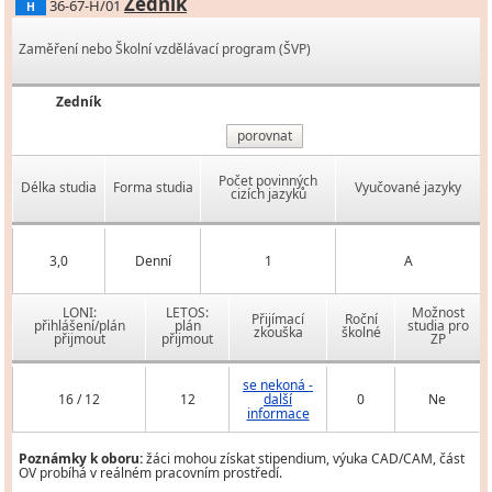
Zedník
36-67-H/01
H
Zaměření nebo Školní vzdělávací program (ŠVP)
Zedník
porovnat
Počet povinných
Délka studia
Forma studia
Vyučované jazyky
cizích jazyků
3,0
Denní
1
A
LONI:
LETOS:
Možnost
Přijímací
Roční
přihlášení/plán
plán
studia pro
zkouška
školné
přijmout
přijmout
ZP
se nekoná -
16 / 12
12
další
0
Ne
informace
Poznámky k oboru:
žáci mohou získat stipendium, výuka CAD/CAM, část
OV probíhá v reálném pracovním prostředí.