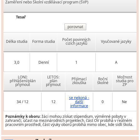
Zaměření nebo Školní vzdělávací program (ŠVP)
Tesař
porovnat
Počet povinných
Délka studia
Forma studia
Vyučované jazyky
cizích jazyků
3,0
Denní
1
A
LONI:
LETOS:
Možnost
Přijímací
Roční
přihlášení/plán
plán
studia pro
zkouška
školné
přijmout
přijmout
ZP
se nekoná -
34 / 12
12
další
0
Ne
informace
Poznámky k oboru:
žáci mohou získat stipendium, výměnné pobyty v
zahraničí, účast na mezinárodních projektech, část OV probíhá v reálném
pracovním prostředí, část výuky oborů probíhá mimo obec, kde sídlí škola.