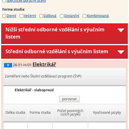
Specifické poruchy učení
Forma studia
:
Denní
Večerní
Dálková
Distanční
Kombinovaná
Nižší střední odborné vzdělání s výučním
listem
Střední odborné vzdělání s výučním listem
Elektrikář
26-51-H/01
H
Zaměření nebo Školní vzdělávací program (ŠVP)
Elektrikář - slaboproud
porovnat
Počet povinných
Délka studia
Forma studia
Vyučované jazyky
cizích jazyků