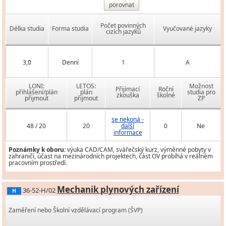
porovnat
Počet povinných
Délka studia
Forma studia
Vyučované jazyky
cizích jazyků
3,0
Denní
1
A
LONI:
LETOS:
Možnost
Přijímací
Roční
přihlášení/plán
plán
studia pro
zkouška
školné
přijmout
přijmout
ZP
se nekoná -
48 / 20
20
další
0
Ne
informace
Poznámky k oboru:
výuka CAD/CAM, svářečský kurz, výměnné pobyty v
zahraničí, účast na mezinárodních projektech, část OV probíhá v reálném
pracovním prostředí.
Mechanik plynových zařízení
36-52-H/02
H
Zaměření nebo Školní vzdělávací program (ŠVP)