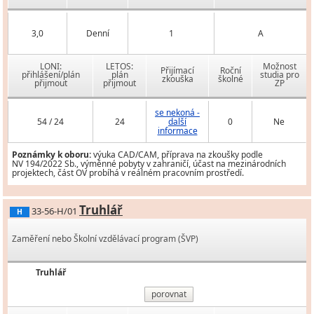
3,0
Denní
1
A
LONI:
LETOS:
Možnost
Přijímací
Roční
přihlášení/plán
plán
studia pro
zkouška
školné
přijmout
přijmout
ZP
se nekoná -
54 / 24
24
další
0
Ne
informace
Poznámky k oboru:
výuka CAD/CAM, příprava na zkoušky podle
NV 194/2022 Sb., výměnné pobyty v zahraničí, účast na mezinárodních
projektech, část OV probíhá v reálném pracovním prostředí.
Truhlář
33-56-H/01
H
Zaměření nebo Školní vzdělávací program (ŠVP)
Truhlář
porovnat