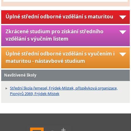
Úplné střední odborné vzdělání s maturitou
Zkrácené studium pro získání středního
vzdělání s výučním listem
Úplné střední odborné vzdělání s vyučením i
maturitou - nástavbové studium
Navštívené školy
Střední škola řemesel, Frýdek-Místek, příspěvková organizace,
Pionýrů 2069, Frýdek-Místek