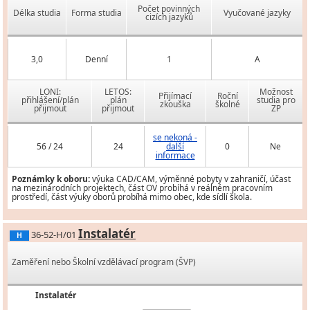
Počet povinných
Délka studia
Forma studia
Vyučované jazyky
cizích jazyků
3,0
Denní
1
A
LONI:
LETOS:
Možnost
Přijímací
Roční
přihlášení/plán
plán
studia pro
zkouška
školné
přijmout
přijmout
ZP
se nekoná -
56 / 24
24
další
0
Ne
informace
Poznámky k oboru:
výuka CAD/CAM, výměnné pobyty v zahraničí, účast
na mezinárodních projektech, část OV probíhá v reálném pracovním
prostředí, část výuky oborů probíhá mimo obec, kde sídlí škola.
Instalatér
36-52-H/01
H
Zaměření nebo Školní vzdělávací program (ŠVP)
Instalatér