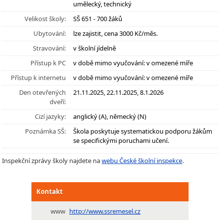
umělecký, technický
Velikost školy:
SŠ 651 - 700 žáků
Ubytování:
lze zajistit, cena 3000 Kč/měs.
Stravování:
v školní jídelně
Přístup k PC
v době mimo vyučování: v omezené míře
Přístup k internetu
v době mimo vyučování: v omezené míře
Den otevřených
21.11.2025, 22.11.2025, 8.1.2026
dveří:
Cizí jazyky:
anglický (A), německý (N)
Poznámka SŠ:
Škola poskytuje systematickou podporu žákům
se specifickými poruchami učení.
Inspekční zprávy školy najdete na
webu České školní inspekce
.
Kontakt
www
http://www.ssremesel.cz