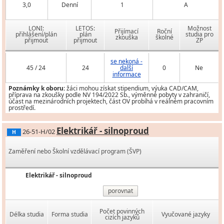
3,0
Denní
1
A
LONI:
LETOS:
Možnost
Přijímací
Roční
přihlášení/plán
plán
studia pro
zkouška
školné
přijmout
přijmout
ZP
se nekoná -
45 / 24
24
další
0
Ne
informace
Poznámky k oboru:
žáci mohou získat stipendium, výuka CAD/CAM,
příprava na zkoušky podle NV 194/2022 Sb., výměnné pobyty v zahraničí,
účast na mezinárodních projektech, část OV probíhá v reálném pracovním
prostředí.
Elektrikář - silnoproud
26-51-H/02
H
Zaměření nebo Školní vzdělávací program (ŠVP)
Elektrikář - silnoproud
porovnat
Počet povinných
Délka studia
Forma studia
Vyučované jazyky
cizích jazyků