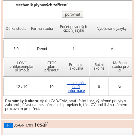
Mechanik plynových zařízení
porovnat
Počet povinných
Délka studia
Forma studia
Vyučované jazyky
cizích jazyků
3,0
Denní
1
A
LONI:
LETOS:
Možnost
Přijímací
Roční
přihlášení/plán
plán
studia pro
zkouška
školné
přijmout
přijmout
ZP
se nekoná -
12 / 10
10
další
0
Ne
informace
Poznámky k oboru:
výuka CAD/CAM, svářečský kurz, výměnné pobyty v
zahraničí, účast na mezinárodních projektech, část OV probíhá v reálném
pracovním prostředí.
Tesař
36-64-H/01
H