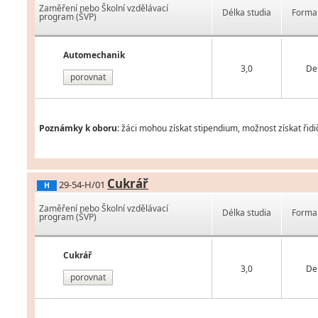
Zaměření nebo Školní vzdělávací
Délka studia
Forma 
program (ŠVP)
Automechanik
3,0
De
porovnat
Poznámky k oboru:
žáci mohou získat stipendium, možnost získat řidič
Cukrář
29-54-H/01
H
Zaměření nebo Školní vzdělávací
Délka studia
Forma 
program (ŠVP)
Cukrář
3,0
De
porovnat