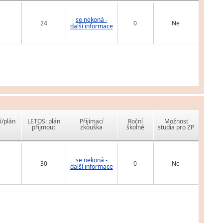
se nekoná -
24
0
Ne
další informace
í/plán
LETOS: plán
Přijímací
Roční
Možnost
přijmout
zkouška
školné
studia pro ZP
se nekoná -
30
0
Ne
další informace