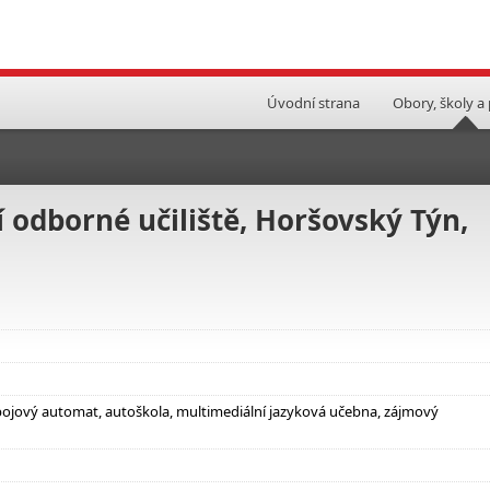
Úvodní strana
Obory, školy a
í odborné učiliště, Horšovský Týn,
nápojový automat, autoškola, multimediální jazyková učebna, zájmový