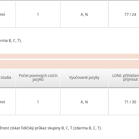
nní
1
A, N
77 / 24
rma B, C, T).
Počet povinných cizích
LONI: přihlášen
studia
Vyučované jazyky
jazyků
přijmout
nní
1
A, N
71 / 30
ost získat řidičský průkaz skupiny B, C, T (zdarma B, C, T).