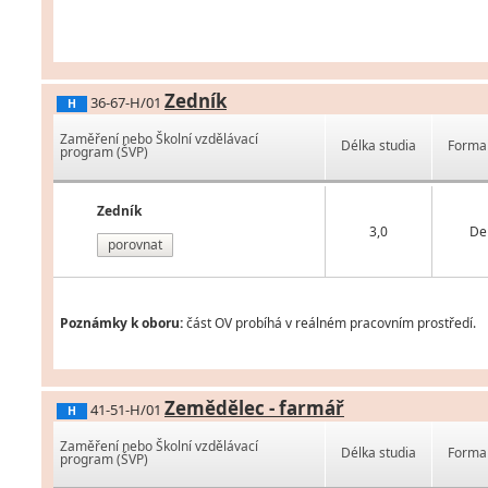
Zedník
36-67-H/01
H
Zaměření nebo Školní vzdělávací
Délka studia
Forma 
program (ŠVP)
Zedník
3,0
De
porovnat
Poznámky k oboru:
část OV probíhá v reálném pracovním prostředí.
Zemědělec - farmář
41-51-H/01
H
Zaměření nebo Školní vzdělávací
Délka studia
Forma 
program (ŠVP)