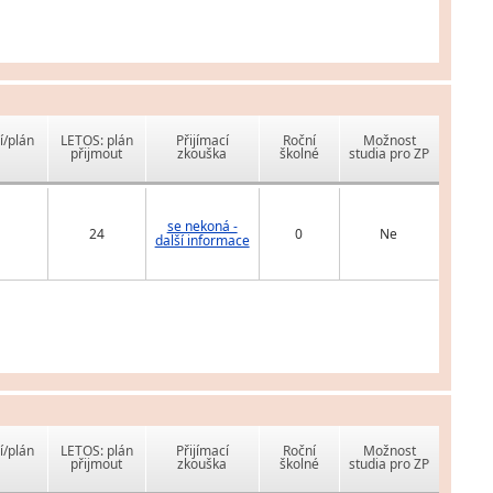
í/plán
LETOS: plán
Přijímací
Roční
Možnost
přijmout
zkouška
školné
studia pro ZP
se nekoná -
24
0
Ne
další informace
í/plán
LETOS: plán
Přijímací
Roční
Možnost
přijmout
zkouška
školné
studia pro ZP