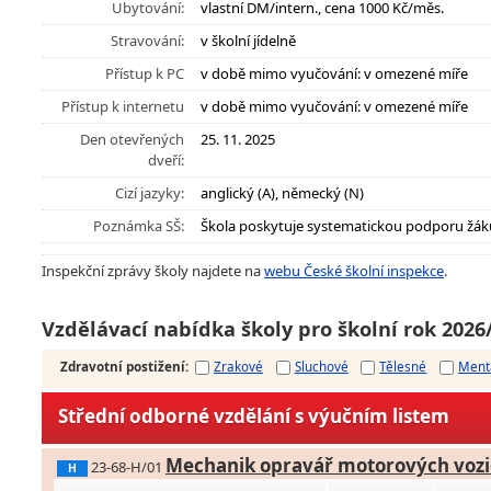
Ubytování:
vlastní DM/intern., cena 1000 Kč/měs.
Stravování:
v školní jídelně
Přístup k PC
v době mimo vyučování: v omezené míře
Přístup k internetu
v době mimo vyučování: v omezené míře
Den otevřených
25. 11. 2025
dveří:
Cizí jazyky:
anglický (A), německý (N)
Poznámka SŠ:
Škola poskytuje systematickou podporu žák
Inspekční zprávy školy najdete na
webu České školní inspekce
.
Vzdělávací nabídka školy pro školní rok 2026
Zdravotní postižení
:
Zrakové
Sluchové
Tělesné
Ment
Střední odborné vzdělání s výučním listem
Mechanik opravář motorových vozi
23-68-H/01
H