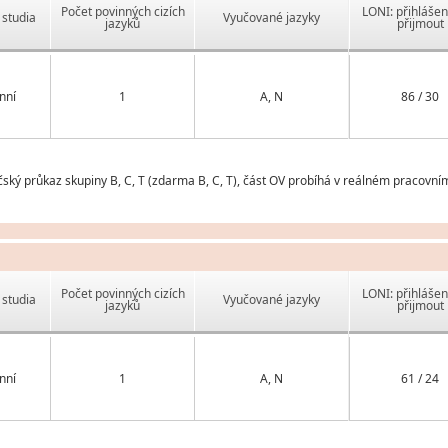
Počet povinných cizích
LONI: přihlášen
studia
Vyučované jazyky
jazyků
přijmout
nní
1
A, N
86 / 30
ský průkaz skupiny B, C, T (zdarma B, C, T), část OV probíhá v reálném pracovním
Počet povinných cizích
LONI: přihlášen
studia
Vyučované jazyky
jazyků
přijmout
nní
1
A, N
61 / 24