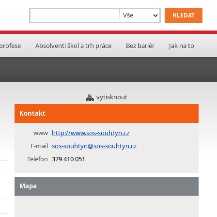
 profese
Absolventi škol a trh práce
Bez bariér
Jak na to
vytisknout
Kontakt
www
http://www.sos-souhtyn.cz
E-mail
sos-souhtyn@sos-souhtyn.cz
Telefon
379 410 051
Mapa