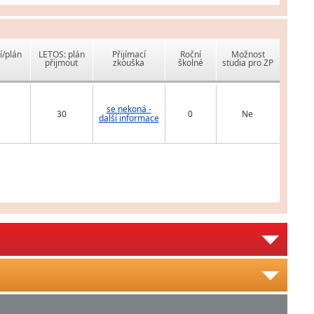
í/plán
LETOS: plán
Přijímací
Roční
Možnost
přijmout
zkouška
školné
studia pro ZP
se nekoná -
30
0
Ne
další informace