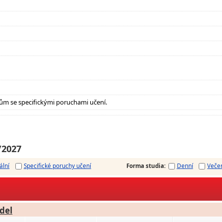
ům se specifickými poruchami učení.
/2027
ální
Specifické poruchy učení
Forma studia
:
Denní
Veče
del