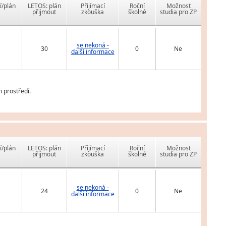
í/plán
LETOS: plán
Přijímací
Roční
Možnost
přijmout
zkouška
školné
studia pro ZP
se nekoná -
30
0
Ne
další informace
 prostředí.
í/plán
LETOS: plán
Přijímací
Roční
Možnost
přijmout
zkouška
školné
studia pro ZP
se nekoná -
24
0
Ne
další informace