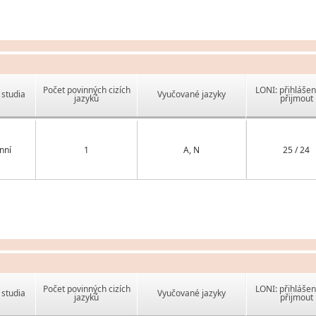
Počet povinných cizích
LONI: přihlášen
studia
Vyučované jazyky
jazyků
přijmout
nní
1
A, N
25 / 24
Počet povinných cizích
LONI: přihlášen
studia
Vyučované jazyky
jazyků
přijmout