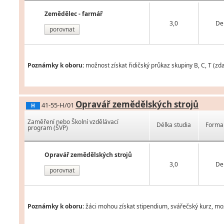
Zemědělec - farmář
3,0
De
porovnat
Poznámky k oboru:
možnost získat řidičský průkaz skupiny B, C, T (zda
Opravář zemědělských strojů
41-55-H/01
H
Zaměření nebo Školní vzdělávací
Délka studia
Forma 
program (ŠVP)
Opravář zemědělských strojů
3,0
De
porovnat
Poznámky k oboru:
žáci mohou získat stipendium, svářečský kurz, možn