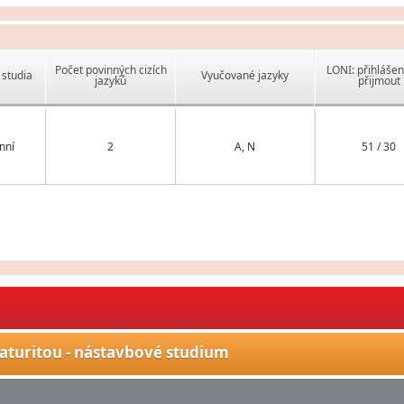
Počet povinných cizích
LONI: přihlášen
studia
Vyučované jazyky
jazyků
přijmout
nní
2
A, N
51 / 30
aturitou - nástavbové studium