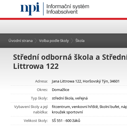
Úvodní strana
Volba podle školy
Škola
Střední odborná škola a Středn
Littrowa 122
Adresa:
Jana Littrowa 122, Horšovský Týn, 34601
Okres:
Domažlice
Typ školy:
střední škola, veřejná
Vybavení školy a její
fitcentrum, venkovní hřiště, školní bufet, 
nabídka:
kroužek sportovní
Velikost školy:
SŠ 551 - 600 žáků