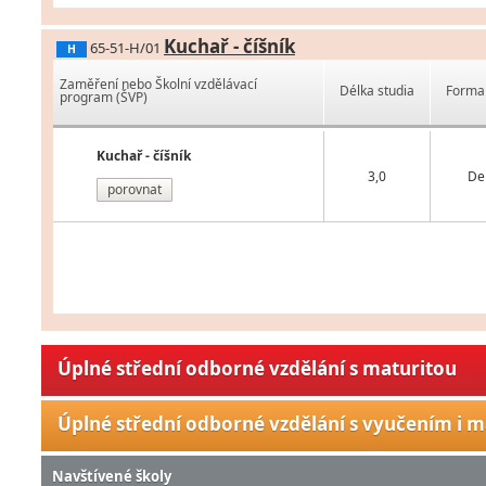
Kuchař - číšník
65-51-H/01
H
Zaměření nebo Školní vzdělávací
Délka studia
Forma 
program (ŠVP)
Kuchař - číšník
3,0
De
porovnat
Úplné střední odborné vzdělání s maturitou
Úplné střední odborné vzdělání s vyučením i m
Navštívené školy