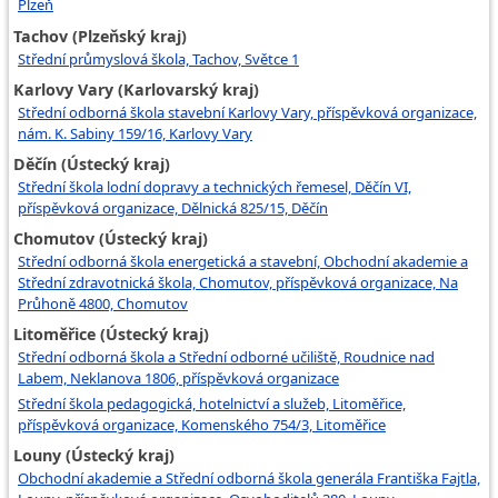
Plzeň
Tachov (Plzeňský kraj)
Střední průmyslová škola, Tachov, Světce 1
Karlovy Vary (Karlovarský kraj)
Střední odborná škola stavební Karlovy Vary, příspěvková organizace,
nám. K. Sabiny 159/16, Karlovy Vary
Děčín (Ústecký kraj)
Střední škola lodní dopravy a technických řemesel, Děčín VI,
příspěvková organizace, Dělnická 825/15, Děčín
Chomutov (Ústecký kraj)
Střední odborná škola energetická a stavební, Obchodní akademie a
Střední zdravotnická škola, Chomutov, příspěvková organizace, Na
Průhoně 4800, Chomutov
Litoměřice (Ústecký kraj)
Střední odborná škola a Střední odborné učiliště, Roudnice nad
Labem, Neklanova 1806, příspěvková organizace
Střední škola pedagogická, hotelnictví a služeb, Litoměřice,
příspěvková organizace, Komenského 754/3, Litoměřice
Louny (Ústecký kraj)
Obchodní akademie a Střední odborná škola generála Františka Fajtla,