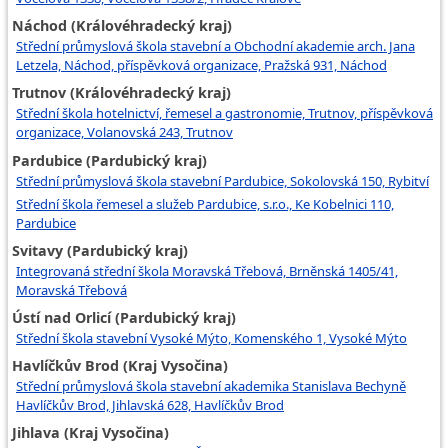
Náchod (Královéhradecký kraj)
Střední průmyslová škola stavební a Obchodní akademie arch. Jana
Letzela, Náchod, příspěvková organizace, Pražská 931, Náchod
Trutnov (Královéhradecký kraj)
Střední škola hotelnictví, řemesel a gastronomie, Trutnov, příspěvková
organizace, Volanovská 243, Trutnov
Pardubice (Pardubický kraj)
Střední průmyslová škola stavební Pardubice, Sokolovská 150, Rybitví
Střední škola řemesel a služeb Pardubice, s.r.o., Ke Kobelnici 110,
Pardubice
Svitavy (Pardubický kraj)
Integrovaná střední škola Moravská Třebová, Brněnská 1405/41,
Moravská Třebová
Ústí nad Orlicí (Pardubický kraj)
Střední škola stavební Vysoké Mýto, Komenského 1, Vysoké Mýto
Havlíčkův Brod (Kraj Vysočina)
Střední průmyslová škola stavební akademika Stanislava Bechyně
Havlíčkův Brod, Jihlavská 628, Havlíčkův Brod
Jihlava (Kraj Vysočina)