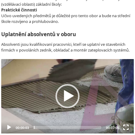
(vzdělávací oblasti) základní školy:
Praktické činnosti
Učivo uvedených předmětů je důležité pro tento obor a bude na střední
škole rozvíjeno a prohlubováno.
Uplatnění absolventů v oboru
Absolventi jsou kvalifikovaní pracovníci, kteří se uplatní ve stavebních
firmách v povoláních zedník, obkladač a montér zateplovacích systémů.
Video
Player
00:00:03
00:07:05