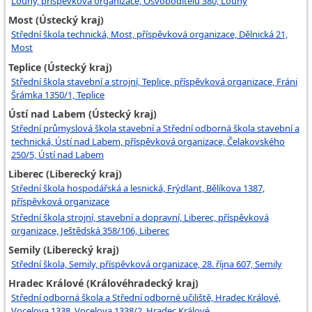
Louny, příspěvková organizace, Osvoboditelů 380, Louny
Most (Ústecký kraj)
Střední škola technická, Most, příspěvková organizace, Dělnická 21,
Most
Teplice (Ústecký kraj)
Střední škola stavební a strojní, Teplice, příspěvková organizace, Fráni
Šrámka 1350/1, Teplice
Ústí nad Labem (Ústecký kraj)
Střední průmyslová škola stavební a Střední odborná škola stavební a
technická, Ústí nad Labem, příspěvková organizace, Čelakovského
250/5, Ústí nad Labem
Liberec (Liberecký kraj)
Střední škola hospodářská a lesnická, Frýdlant, Bělíkova 1387,
příspěvková organizace
Střední škola strojní, stavební a dopravní, Liberec, příspěvková
organizace, Ještědská 358/106, Liberec
Semily (Liberecký kraj)
Střední škola, Semily, příspěvková organizace, 28. října 607, Semily
Hradec Králové (Královéhradecký kraj)
Střední odborná škola a Střední odborné učiliště, Hradec Králové,
Vocelova 1338, Vocelova 1338/2, Hradec Králové