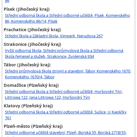
86
Písek (Jihočeský kraj)
Střední odborná škola a Střední odborné učiliště, Písek, Komenského
86, Komenského 86/14, Písek
Prachatice (Jihočeský kraj)
Střední škola a Základní škola, Vimperk, Nerudova 267
Strakonice (Jihočeský kraj)
Vyšší odborná škola, Střední průmyslová škola a Střední odborná
škola řemesel a služeb, Strakonice, Zvolenská 934
Tábor (Jihočeský kraj)
Střední průmyslová škola strojní a stavební, Tábor, Komenského 1670,
Komenského 1670/4, Tábor
Domažlice (Plzeňský kraj)
Střední odborná škola a Střední odborné učiliště, Horšovský Týn,
Littrowa 122, Jana Littrowa 122, Horšovský Týn
Klatovy (Plzeňský kraj)
Střední odborná škola a Střední odborné učiliště, Sušice, U Kapličky
761
Plzeň-město (Plzeňský kraj)
Střední odborné učiliště stavební, Plzeň, Borská 55, Borská 2718/55,