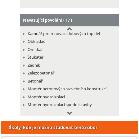
Montér tepelných stříkaných izolací
Navazující povolání ( 17 )
Kamnář pro renovaci dobových topidel
Obkladač
Omítkář
Štukatér
Zedník
Železobetonář
Betonář
Montér betonových stavebních konstrukcí
Montér hydroizolací
Montér hydroizolací spodní stavby
Montér izolací proti chemickým vlivům
Montér skleněných a plastových stavebních
Školy, kde je možno studovat tento obor
konstrukcí
Montér stavebních konstrukcí