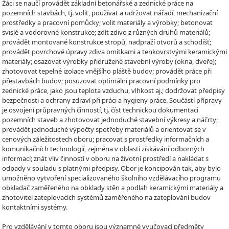
Žáci se naučí provádět základní betonářské a zednické práce na
pozemních stavbách, tj. volit, používat a udržovat nářadí, mechanizační
prostředky a pracovní pomůcky; volit materiály a výrobky; betonovat
svislé a vodorovné konstrukce; zdít zdivo z různých druhů materiálů;
provádět montované konstrukce stropů, nadpraží otvorů a schodišť;
provádět povrchové úpravy zdiva omítkami a tenkovrstvými keramickými
materiály; osazovat výrobky přidružené stavební výroby (okna, dveře);
zhotovovat tepelné izolace vnějšího pláště budov; provádět práce při
přestavbách budov; posuzovat optimální pracovní podmínky pro
zednické práce, jako jsou teplota vzduchu, vlhkost aj.; dodržovat předpisy
bezpečnosti a ochrany zdraví při práci a hygieny práce. Součástí přípravy
je osvojení průpravných činností, tj. číst technickou dokumentaci
pozemních staveb a zhotovovat jednoduché stavební výkresy a náčrty;
provádět jednoduché výpočty spotřeby materiálů a orientovat se v
cenových záležitostech oboru; pracovat s prostředky informačních a
komunikačních technologií, zejména v oblasti získávání odborných
informací; znát vliv činností v oboru na životní prostředí a nakládat s
odpady v souladu s platnými předpisy. Obor je koncipován tak, aby bylo
umožněno vytvoření specializovaného školního vzdělávacího programu
obkladač zaměřeného na obklady stěn a podlah keramickými materiály a
zhotovitel zateplovacích systémů zaměřeného na zateplování budov
kontaktními systémy.
Pro vzdělávání v tomto oboru jsou významné vyučovací předměty