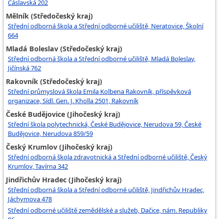
Čáslavská 202
Mělník (Středočeský kraj)
Střední odborná škola a Střední odborné učiliště, Neratovice, Školní
664
Mladá Boleslav (Středočeský kraj)
Střední odborná škola a Střední odborné učiliště, Mladá Boleslav,
Jičínská 762
Rakovník (Středočeský kraj)
Střední průmyslová škola Emila Kolbena Rakovník, příspěvková
organizace, Sídl. Gen. J. Kholla 2501, Rakovník
České Budějovice (Jihočeský kraj)
Střední škola polytechnická, České Budějovice, Nerudova 59, České
Budějovice, Nerudova 859/59
Český Krumlov (Jihočeský kraj)
Střední odborná škola zdravotnická a Střední odborné učiliště, Český
Krumlov, Tavírna 342
Jindřichův Hradec (Jihočeský kraj)
Střední odborná škola a Střední odborné učiliště, Jindřichův Hradec,
Jáchymova 478
Střední odborné učiliště zemědělské a služeb, Dačice, nám. Republiky