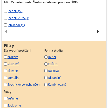
Filtr: Zaměření nebo Školní vzdělávací program (ŠVP)
Montér suchých staveb
Montér tepelných foukaných izolací
Zedník (53)
ze
Montér tepelných izolací
Zedník 2025 (1)
Ze
Montér tepelných stříkaných izolací
obkladač (1)
Ze
Filtry
Zdravotní postižení
Forma studia
Zrakové
Denní
Sluchové
Večerní
Tělesné
Dálková
Mentální
Distanční
Specifické poruchy učení
Kombinovaná
Školy
Veřejné
Soukromé