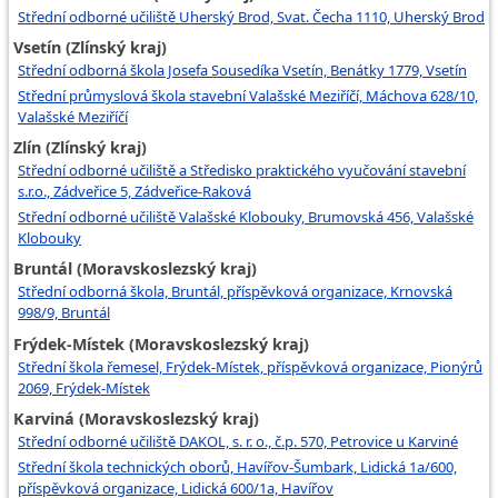
Střední odborné učiliště Uherský Brod, Svat. Čecha 1110, Uherský Brod
Vsetín (Zlínský kraj)
Střední odborná škola Josefa Sousedíka Vsetín, Benátky 1779, Vsetín
Střední průmyslová škola stavební Valašské Meziříčí, Máchova 628/10,
Valašské Meziříčí
Zlín (Zlínský kraj)
Střední odborné učiliště a Středisko praktického vyučování stavební
s.r.o., Zádveřice 5, Zádveřice-Raková
Střední odborné učiliště Valašské Klobouky, Brumovská 456, Valašské
Klobouky
Bruntál (Moravskoslezský kraj)
Střední odborná škola, Bruntál, příspěvková organizace, Krnovská
998/9, Bruntál
Frýdek-Místek (Moravskoslezský kraj)
Střední škola řemesel, Frýdek-Místek, příspěvková organizace, Pionýrů
2069, Frýdek-Místek
Karviná (Moravskoslezský kraj)
Střední odborné učiliště DAKOL, s. r. o., č.p. 570, Petrovice u Karviné
Střední škola technických oborů, Havířov-Šumbark, Lidická 1a/600,
příspěvková organizace, Lidická 600/1a, Havířov