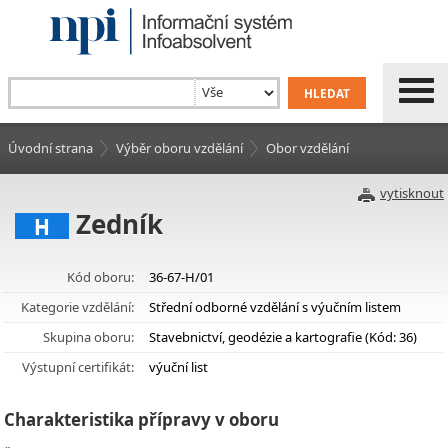
Úvodní strana
Výběr oboru vzdělání
Obor vzdělání
vytisknout
Zedník
H
Kód oboru:
36-67-H/01
Kategorie vzdělání:
Střední odborné vzdělání s výučním listem
Skupina oboru:
Stavebnictví, geodézie a kartografie (Kód: 36)
Výstupní certifikát:
výuční list
Charakteristika přípravy v oboru