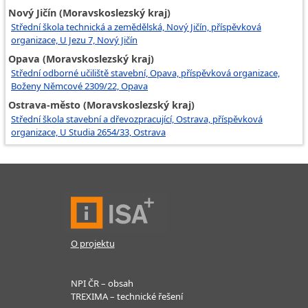
Nový Jičín (Moravskoslezský kraj)
Střední škola technická a zemědělská, Nový Jičín, příspěvková
organizace, U Jezu 7, Nový Jičín
Opava (Moravskoslezský kraj)
Střední odborné učiliště stavební, Opava, příspěvková organizace,
Boženy Němcové 2309/22, Opava
Ostrava-město (Moravskoslezský kraj)
Střední škola stavební a dřevozpracující, Ostrava, příspěvková
organizace, U Studia 2654/33, Ostrava
O projektu
NPI ČR – obsah
TREXIMA – technické řešení