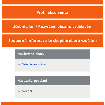
Profil absolventa
Učební plán / Rozvržení obsahu vzdělávání
Souborné informace ke skupině oborů vzdělání
Navštívené obory
Sklenářské práce
Navazující povolání
Sklenář