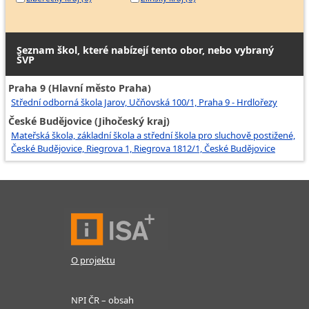
Seznam škol, které nabízejí tento obor, nebo vybraný
ŠVP
Praha 9 (Hlavní město Praha)
Střední odborná škola Jarov, Učňovská 100/1, Praha 9 - Hrdlořezy
České Budějovice (Jihočeský kraj)
Mateřská škola, základní škola a střední škola pro sluchově postižené,
České Budějovice, Riegrova 1, Riegrova 1812/1, České Budějovice
O projektu
NPI ČR – obsah