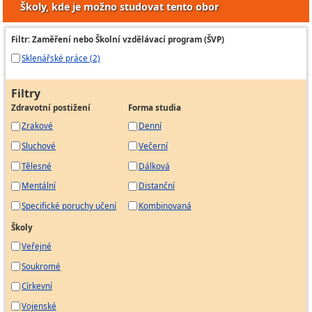
Školy, kde je možno studovat tento obor
Filtr: Zaměření nebo Školní vzdělávací program (ŠVP)
Sklenářské práce (2)
Filtry
Zdravotní postižení
Forma studia
Zrakové
Denní
Sluchové
Večerní
Tělesné
Dálková
Mentální
Distanční
Specifické poruchy učení
Kombinovaná
Školy
Veřejné
Soukromé
Církevní
Vojenské