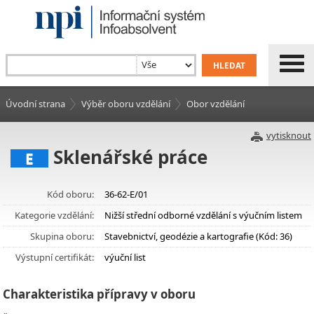
Úvodní strana
Výběr oboru vzdělání
Obor vzdělání
vytisknout
Sklenářské práce
E
Kód oboru:
36-62-E/01
Kategorie vzdělání:
Nižší střední odborné vzdělání s výučním listem
Skupina oboru:
Stavebnictví, geodézie a kartografie (Kód: 36)
Výstupní certifikát:
výuční list
Charakteristika přípravy v oboru