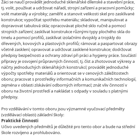
Žáci se naučí provádět jednoduché sklenářské dílenské a stavební práce,
tj. volit, používat a udržovat nářadí, strojní zařízení a pracovní pomůcky;
volit materiály a výrobky; zaměřit a stanovit velikosti skel pro zasklívané
konstrukce; vypočítat spotřebu materiálu; skladovat, manipulovat a
dopravovat tabulová skla; opracovávat ploché sklo ručně a pomocí
strojních zařízení; zasklívat konstrukce různými typy plochého skla do
tmelu a pomocí profilů, zasklívat izolačními dvojskly a trojskly do
dřevených, kovových a plastových profilů; rámovat a paspartovat obrazy
včetně zasklení; opravovat a udržovat zasklené konstrukce; dodržovat
předpisy bezpečnosti a ochrany zdraví při práci a hygieny práce. Součástí
přípravy je osvojení průpravných činností, tj. číst a zhotovovat výkresy a
náčrty jednoduchých sklenářských konstrukcí; provádět jednoduché
výpočty spotřeby materiálů a orientovat se v cenových záležitostech
oboru; pracovat s prostředky informačních a komunikačních technologií,
zejména v oblasti získávání odborných informací; znát vliv činností v
oboru na životní prostředí a nakládat s odpady v souladu s platnými
předpisy.
Pro vzdělávání v tomto oboru jsou významné vyučovací předměty
(vzdělávací oblasti) základní školy:
Praktické činnosti
Učivo uvedených předmětů je důležité pro tento obor a bude na střední
škole rozvíjeno a prohlubováno.