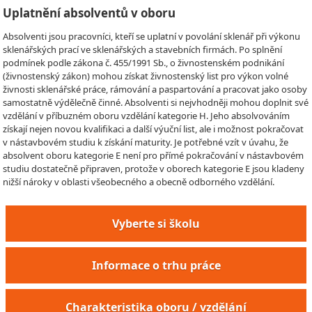
Uplatnění absolventů v oboru
Absolventi jsou pracovníci, kteří se uplatní v povolání sklenář při výkonu
sklenářských prací ve sklenářských a stavebních firmách. Po splnění
podmínek podle zákona č. 455/1991 Sb., o živnostenském podnikání
(živnostenský zákon) mohou získat živnostenský list pro výkon volné
živnosti sklenářské práce, rámování a paspartování a pracovat jako osoby
samostatně výdělečně činné. Absolventi si nejvhodněji mohou doplnit své
vzdělání v příbuzném oboru vzdělání kategorie H. Jeho absolvováním
získají nejen novou kvalifikaci a další výuční list, ale i možnost pokračovat
v nástavbovém studiu k získání maturity. Je potřebné vzít v úvahu, že
absolvent oboru kategorie E není pro přímé pokračování v nástavbovém
studiu dostatečně připraven, protože v oborech kategorie E jsou kladeny
nižší nároky v oblasti všeobecného a obecně odborného vzdělání.
Vyberte si školu
Informace o trhu práce
Charakteristika oboru / vzdělání