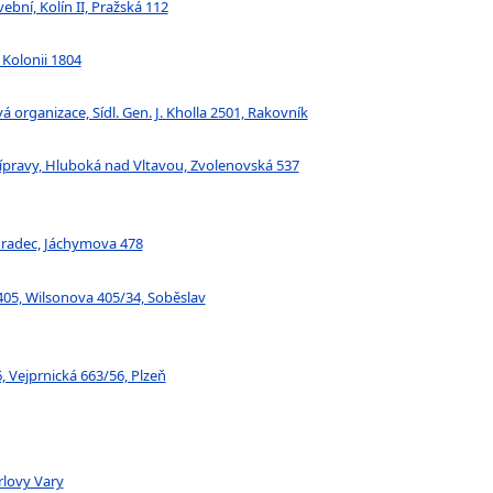
ební, Kolín II, Pražská 112
 Kolonii 1804
organizace, Sídl. Gen. J. Kholla 2501, Rakovník
ípravy, Hluboká nad Vltavou, Zvolenovská 537
 Hradec, Jáchymova 478
 405, Wilsonova 405/34, Soběslav
, Vejprnická 663/56, Plzeň
rlovy Vary