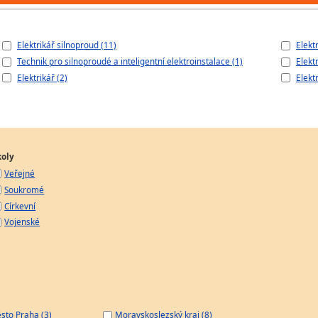
Elektrikář silnoproud (11)
Elekt
Technik pro silnoproudé a inteligentní elektroinstalace (1)
Elekt
Elektrikář (2)
Elekt
koly
Veřejné
Soukromé
Církevní
Vojenské
sto Praha (3)
Moravskoslezský kraj (8)