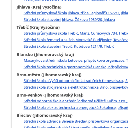
Jihlava (Kraj Vysočina)
Střední průmyslová škola Jihlava, třída Legionářů 1572/3, Jihl
Střední škola stavební Jihlava, Žižkova 1939/20, Jihlava
Třebíč (Kraj Vysočina)
Střední průmyslová škola Třebíč, Manž. Curieových 734, Třebí
Střední škola řemesel a služeb Moravské Budějovice, Tovačo
Střední škola stavební Třebíč, Kubišova 1214/9, Třebíč
Blansko (Jihomoravský kraj)
Masarykova střední škola Letovice, příspěvková organizace, T
Střední škola technická a gastronomická Blansko, příspěvkov
Brno-město (Jihomoravský kraj)
Střední škola a Vyšší odborná škola tradičních řemesel s.r.o., 
Střední škola strojírenská a elektrotechnická Brno, příspěvko
Brno-venkov (Jihomoravský kraj)
Střední odborná škola a Střední odborné učiliště Kuřim, s.r.o.
Střední škola elektrotechnická a energetická Sokolnice, příspě
Břeclav (Jihomoravský kraj)
Střední škola Edvarda Beneše Břeclav, příspěvková organizac
Střední škola polytechnická Hustopeče, příspěvková organiz