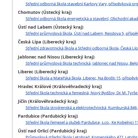
Střední odborná škola stavební Karlovy Vary, příspěvková org
Chomutov (Ústecký kraj)
Střední odborná škola energetická a stavební, Obchodní aka
Ústí nad Labem (Ústecký kraj)
Střední průmyslová škola, Ústí nad Labem, Resslova 5, přísp
Česká Lípa (Liberecký kraj)
Střední zdravotnická škola a Střední odborná škola, Česká Lípa
Jablonec nad Nisou (Liberecký kraj)
Střední průmyslová škola technická, Jablonec nad Nisou, Belg
Liberec (Liberecký kraj)
Střední škola a Mateřská škola, Liberec, Na Bojišti 15, příspěv
Hradec Králové (Královéhradecký kraj)
Střední škola technická a řemeslná, Nový Bydžov, Dr. M. Tyrše
Jičín (Královéhradecký kraj)
Střední škola strojírenská a elektrotechnická, Kumburská 846
Pardubice (Pardubický kraj)
Střední škola řemesel a služeb Pardubice, s.r.o., Ke Kobelnici 
Ústí nad Orlicí (Pardubický kraj)
Průmyslová střední škola Letohrad, Komenského 472, Letohr