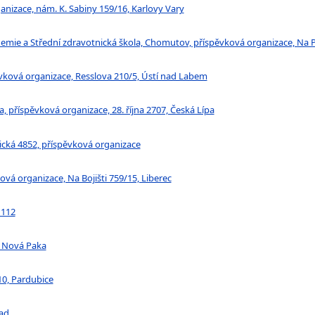
anizace, nám. K. Sabiny 159/16, Karlovy Vary
demie a Střední zdravotnická škola, Chomutov, příspěvková organizace, N
ěvková organizace, Resslova 210/5, Ústí nad Labem
, příspěvková organizace, 28. října 2707, Česká Lípa
ická 4852, příspěvková organizace
ková organizace, Na Bojišti 759/15, Liberec
 112
, Nová Paka
110, Pardubice
ad