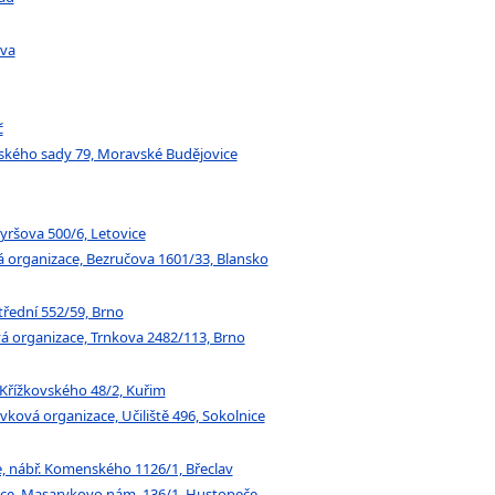
ava
č
vského sady 79, Moravské Budějovice
yršova 500/6, Letovice
á organizace, Bezručova 1601/33, Blansko
Střední 552/59, Brno
vá organizace, Trnkova 2482/113, Brno
, Křížkovského 48/2, Kuřim
vková organizace, Učiliště 496, Sokolnice
e, nábř. Komenského 1126/1, Břeclav
ace, Masarykovo nám. 136/1, Hustopeče