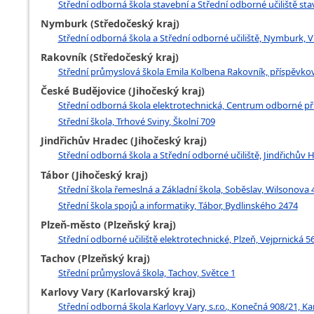
Střední odborná škola stavební a Střední odborné učiliště stav
Nymburk (Středočeský kraj)
Střední odborná škola a Střední odborné učiliště, Nymburk, V
Rakovník (Středočeský kraj)
Střední průmyslová škola Emila Kolbena Rakovník, příspěvková 
České Budějovice (Jihočeský kraj)
Střední odborná škola elektrotechnická, Centrum odborné př
Střední škola, Trhové Sviny, Školní 709
Jindřichův Hradec (Jihočeský kraj)
Střední odborná škola a Střední odborné učiliště, Jindřichův
Tábor (Jihočeský kraj)
Střední škola řemeslná a Základní škola, Soběslav, Wilsonova
Střední škola spojů a informatiky, Tábor, Bydlinského 2474
Plzeň-město (Plzeňský kraj)
Střední odborné učiliště elektrotechnické, Plzeň, Vejprnická 56
Tachov (Plzeňský kraj)
Střední průmyslová škola, Tachov, Světce 1
Karlovy Vary (Karlovarský kraj)
Střední odborná škola Karlovy Vary, s.r.o., Konečná 908/21, Ka