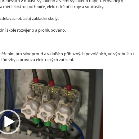
ní především v oblasti vysokého a velmi vysokého napětí. Provádějí v
í a měří elektrospotřebiče, elektrické přístroje a součástky.
lávací oblasti) základní školy:
dní škole rozvíjeno a prohlubováno.
měřením pro silnoproud a v dalších příbuzných povoláních, ve výrobních i
 údržby a provozu elektrických zařízení.