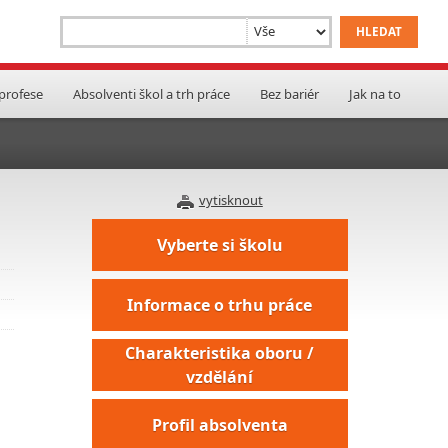
 profese
Absolventi škol a trh práce
Bez bariér
Jak na to
vytisknout
Vyberte si školu
Informace o trhu práce
Charakteristika oboru /
vzdělání
Profil absolventa