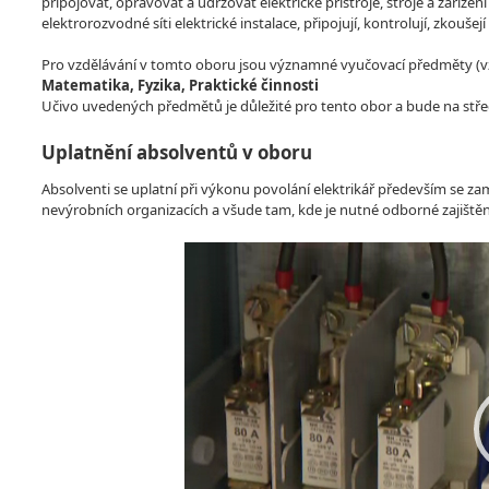
připojovat, opravovat a udržovat elektrické přístroje, stroje a zaříze
elektrorozvodné síti elektrické instalace, připojují, kontrolují, zkoušej
Pro vzdělávání v tomto oboru jsou významné vyučovací předměty (vzdě
Matematika, Fyzika, Praktické činnosti
Učivo uvedených předmětů je důležité pro tento obor a bude na stře
Uplatnění absolventů v oboru
Absolventi se uplatní při výkonu povolání elektrikář především se za
nevýrobních organizacích a všude tam, kde je nutné odborné zajištění
Video
Player