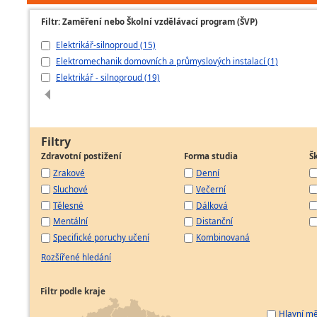
Filtr: Zaměření nebo Školní vzdělávací program (ŠVP)
Elektrikář-silnoproud (15)
Elektromechanik domovních a průmyslových instalací (1)
Elektrikář - silnoproud (19)
Filtry
Zdravotní postižení
Forma studia
Š
Zrakové
Denní
Sluchové
Večerní
Tělesné
Dálková
Mentální
Distanční
Specifické poruchy učení
Kombinovaná
Rozšířené hledání
Filtr podle kraje
Hlavní mě