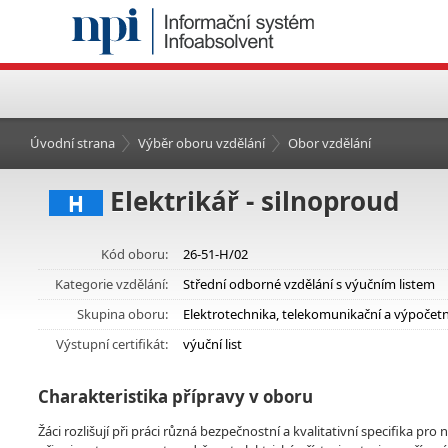
Úvodní strana
Výběr oboru vzdělání
Obor vzdělání
Elektrikář - silnoproud
H
Kód oboru:
26-51-H/02
Kategorie vzdělání:
Střední odborné vzdělání s výučním listem
Skupina oboru:
Elektrotechnika, telekomunikační a výpočetní
Výstupní certifikát:
výuční list
Charakteristika přípravy v oboru
Žáci rozlišují při práci různá bezpečnostní a kvalitativní specifika p