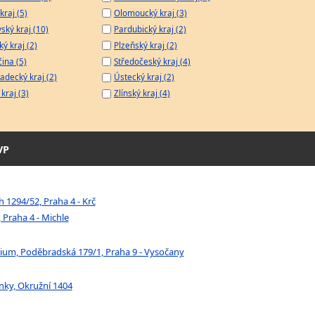
kraj (5)
Olomoucký kraj (3)
ský kraj (10)
Pardubický kraj (2)
ý kraj (2)
Plzeňský kraj (2)
čina (5)
Středočeský kraj (4)
adecký kraj (2)
Ústecký kraj (2)
kraj (3)
Zlínský kraj (4)
VP
 1294/52, Praha 4 - Krč
 Praha 4 - Michle
ium, Poděbradská 179/1, Praha 9 - Vysočany
inky, Okružní 1404