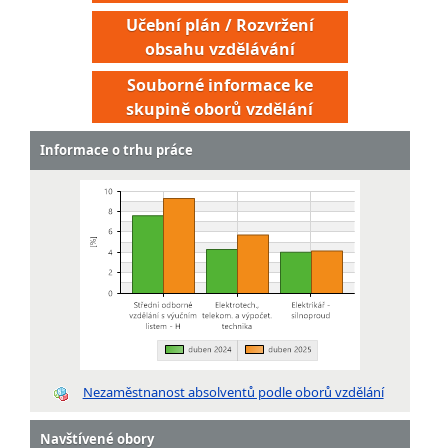
Učební plán / Rozvržení
obsahu vzdělávání
Souborné informace ke
skupině oborů vzdělání
Informace o trhu práce
Montér inteligentních elektroinstalací
Montér izolovaných vedení
Montér kabelových technologií pro silnoproud
Nezaměstnanost absolventů podle oborů vzdělání
Montér dobíjecích stanic pro elektromobily
Navštívené obory