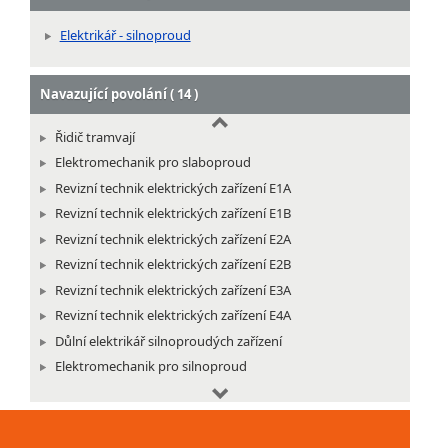
Elektrikář - silnoproud
Navazující povolání ( 14 )
Řidič tramvají
Elektromechanik pro slaboproud
Revizní technik elektrických zařízení E1A
Revizní technik elektrických zařízení E1B
Revizní technik elektrických zařízení E2A
Revizní technik elektrických zařízení E2B
Revizní technik elektrických zařízení E3A
Revizní technik elektrických zařízení E4A
Důlní elektrikář silnoproudých zařízení
Elektromechanik pro silnoproud
Montér inteligentních elektroinstalací
Montér izolovaných vedení
Montér kabelových technologií pro silnoproud