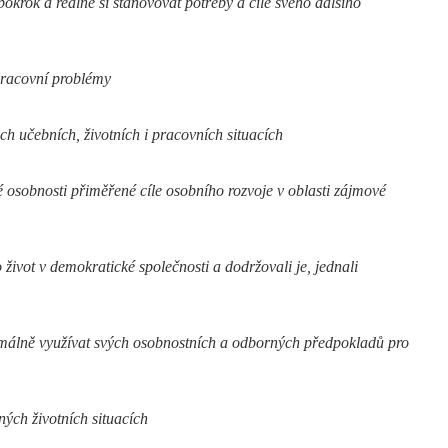
okrok a reálně si stanovovat potřeby a cíle svého dalšího
pracovní problémy
ch učebních, životních i pracovních situacích
é osobnosti přiměřené cíle osobního rozvoje v oblasti zájmové
život v demokratické společnosti a dodržovali je, jednali
timálně využívat svých osobnostních a odborných předpokladů pro
ých životních situacích