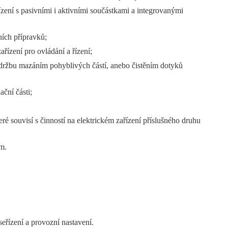
zení s pasivními i aktivními součástkami a integrovanými
ních přípravků;
řízení pro ovládání a řízení;
 údržbu mazáním pohyblivých částí, anebo čistěním dotyků
ační části;
ré souvisí s činností na elektrickém zařízení příslušného druhu
em.
eřízení a provozní nastavení.