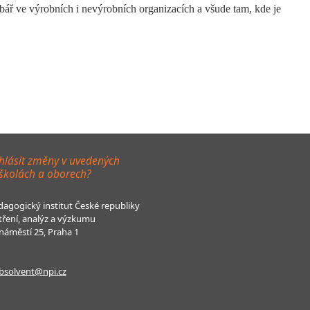
ržbář ve výrobních i nevýrobních organizacích a všude tam, kde je
hlásit změny v uvedených
 školách a oborech?
agogický institut České republiky
tření, analýz a výzkumu
áměstí 25, Praha 1
bsolvent@npi.cz