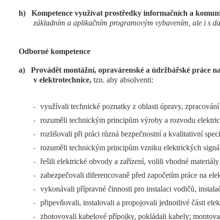
h)
Kompetence využívat prostředky informačních a komunik
základním a aplikačním programovým vybavením, ale i s dalš
Odborné kompetence
a)
Provádět montážní, opravárenské a údržbářské práce na
v elektrotechnice,
tzn. aby absolventi:
využívali technické poznatky z oblasti úpravy, zpracování a
-
rozuměli technickým principům výroby a rozvodu elektric
-
rozlišovali při práci různá bezpečnostní a kvalitativní s
-
rozuměli technickým principům vzniku elektrických signá
-
řešili elektrické obvody a zařízení, volili vhodné materiál
-
zabezpečovali diferencovaně před započetím práce na ele
-
vykonávali přípravné činnosti pro instalaci vodičů, instal
-
připevňovali, instalovali a propojovali jednotlivé části ele
-
zhotovovali kabelové přípojky, pokládali kabely; montova
-