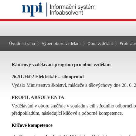
Úvodní strana
Výběr oboru vzdělání
Obor vzdělání
Profil a
Rámcový vzdělávací program pro obor vzdělání
26-51-H/02 Elektrikář – silnoproud
Vydalo Ministerstvo školství, mládeže a tělovýchovy dne 28. 6. 
PROFIL ABSOLVENTA
Vzdělávání v oboru směřuje v souladu s cíli středního odborného 
předpokladům, následující klíčové a odborné kompetence.
Klíčov
é kompetence