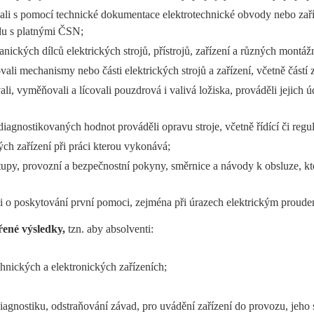
vali s pomocí technické dokumentace elektrotechnické obvody nebo zaří
du s platnými ČSN;
nických dílců elektrických strojů, přístrojů, zařízení a různých montáž
li mechanismy nebo části elektrických strojů a zařízení, včetně částí za
, vyměňovali a lícovali pouzdrová i valivá ložiska, prováděli jejich
diagnostikovaných hodnot prováděli opravu stroje, včetně řídící či regul
ch zařízení při práci kterou vykonává;
ostupy, provozní a bezpečnostní pokyny, směrnice a návody k obsluze, kte
osti o poskytování první pomoci, zejména při úrazech elektrickým proud
ené výsledky,
tzn. aby absolventi:
chnických a elektronických zařízeních;
gnostiku, odstraňování závad, pro uvádění zařízení do provozu, jeho s