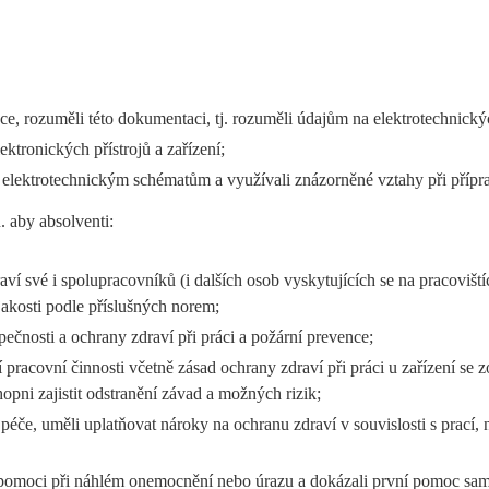
e, rozuměli této dokumentaci, tj. rozuměli údajům na elektrotechnickýc
ktronických přístrojů a zařízení;
lektrotechnickým schématům a využívali znázorněné vztahy při příprav
. aby absolventi:
ví své i spolupracovníků (i dalších osob vyskytujících se na pracovištíc
 jakosti podle příslušných norem;
zpečnosti a ochrany zdraví při práci a požární prevence;
 pracovní činnosti včetně zásad ochrany zdraví při práci u zařízení se 
opni zajistit odstranění závad a možných rizik;
í péče, uměli uplatňovat nároky na ochranu zdraví v souvislosti s prací
pomoci při náhlém onemocnění nebo úrazu a dokázali první pomoc sam