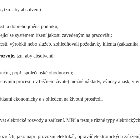
b,
tzn. aby absolventi:
osti a dobrého jména podniku;
jící se systémem řízení jakosti zavedeným na pracovišti;
cesů, výrobků nebo služeb, zohledňovali požadavky klienta (zákazníka,
rozvoje,
tzn. aby absolventi:
nanční, popř. společenské ohodnocení;
racovním procesu i v běžném životě) možné náklady, výnosy a zisk, vliv 
látkami ekonomicky a s ohledem na životní prostředí.
at elektrické rozvody a zařízení. Měří a testuje různé typy elektrických 
zicích, jako např. provozní elektrikář, opravář elektronických zařízení