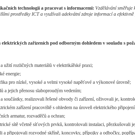
ačních technologií a pracovat s informacemi:
Vzdělávání směřuje k
ími prostředky ICT a využívali adekvátní zdroje informací a efektivně
 elektrických zařízeních pod odborným dohledem v souladu s pož
 užití rozličných materiálů v elektrikářské praxi;
ké energie;
pecifika pro nízké, vysoké a velmi vysoké napěťové a výkonové úrovně;
lů a jejich přenosu slaboproudým vedením;
y a součástky, realizovali řešené obvody či zařízení, oživovali je, kontr
ktrickém zařízení pracoviště s ohledem na úroveň elektrického připoje
ačních armatur, rozvaděčů a ochran;
ktrické sítě včetně síťových prvků, kontrolovali instalaci, přezkušovali je
li a připojovali rozvodné skříně, koncovky, přípojky a odbočky, popříp