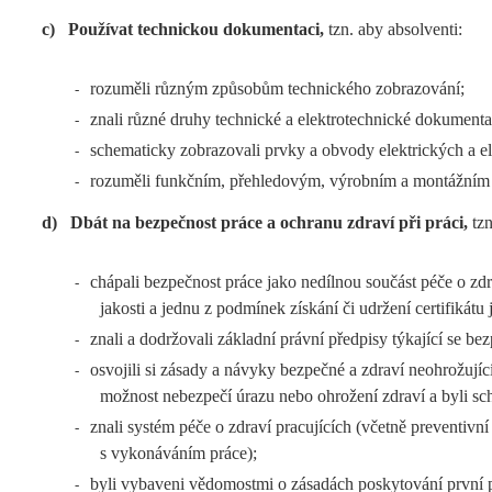
c)
Používat technickou dokumentaci,
tzn. aby absolventi:
rozuměli různým způsobům technického zobrazování;
-
znali různé druhy technické a elektrotechnické dokumentac
-
schematicky zobrazovali prvky a obvody elektrických a ele
-
rozuměli funkčním, přehledovým, výrobním a montážním e
-
d)
Dbát na bezpečnost práce a ochranu zdraví při práci,
tzn
chápali bezpečnost práce jako nedílnou součást péče o zdra
-
jakosti a jednu z podmínek získání či udržení certifikátu
znali a dodržovali základní právní předpisy týkající se be
-
osvojili si zásady a návyky bezpečné a zdraví neohrožující
-
možnost nebezpečí úrazu nebo ohrožení zdraví a byli sch
znali systém péče o zdraví pracujících (včetně preventivn
-
s vykonáváním práce);
byli vybaveni vědomostmi o zásadách poskytování první 
-