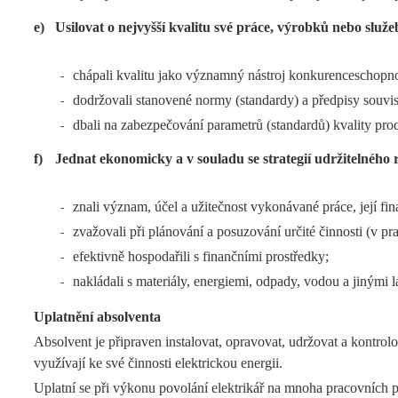
e)
Usilovat o nejvyšší kvalitu své práce, výrobků nebo služe
chápali kvalitu jako významný nástroj konkurenceschopn
-
dodržovali stanovené normy (standardy) a předpisy souvise
-
dbali na zabezpečování parametrů (standardů) kvality pro
-
f)
Jednat ekonomicky a v souladu se strategií udržitelného 
znali význam, účel a užitečnost vykonávané práce, její fi
-
zvažovali při plánování a posuzování určité činnosti (v p
-
efektivně hospodařili s finančními prostředky;
-
nakládali s materiály, energiemi, odpady, vodou a jinými 
-
Uplatnění absolventa
Absolvent je připraven instalovat, opravovat, udržovat a kontrolov
využívají ke své činnosti elektrickou energii.
Uplatní se při výkonu povolání elektrikář na mnoha pracovních po