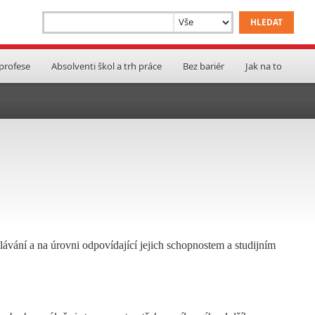
 profese
Absolventi škol a trh práce
Bez bariér
Jak na to
lávání a na úrovni odpovídající jejich schopnostem a studijním