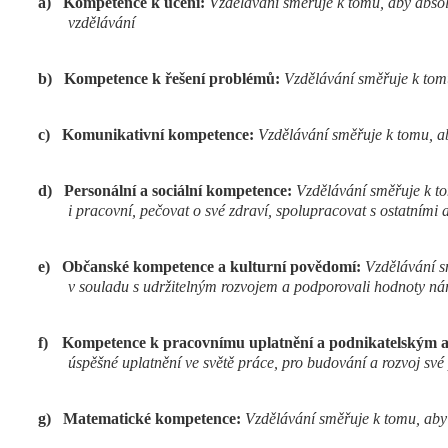
a)
Kompetence k učení:
Vzdělávání směřuje k tomu, aby absolv
vzdělávání
b)
Kompetence k řešení problémů:
Vzdělávání směřuje k tom
c)
Komunikativní kompetence:
Vzdělávání směřuje k tomu, ab
d)
Personální a sociální kompetence:
Vzdělávání směřuje k to
i pracovní, pečovat o své zdraví, spolupracovat s ostatními 
e)
Občanské kompetence a kulturní povědomí:
Vzdělávání sm
v souladu s udržitelným rozvojem a podporovali hodnoty náro
f)
Kompetence k pracovnímu uplatnění a podnikatelským a
úspěšné uplatnění ve světě práce, pro budování a rozvoj své 
g)
Matematické kompetence:
Vzdělávání směřuje k tomu, aby 