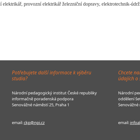
í elektrikář, provozní elektrikář železniční dopravy, elektrotechnik-úd
Potřebujete další informace k výběru
Chcete na
studia?
údajích o
Národní pedagogický institut České republiky
Národní ped
informačně poradenská podpora
oddělení še
Senovážné náměstí 25, Praha 1
Senovážné n
email:
ckp@npi.cz
email:
infoa