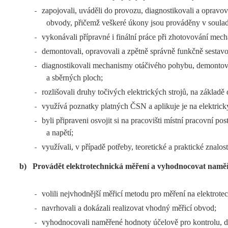
zapojovali, uváděli do provozu, diagnostikovali a opravo
-
obvody, přičemž veškeré úkony jsou prováděny v soula
vykonávali přípravné i finální práce při zhotovování mecha
-
demontovali, opravovali a zpětně správně funkčně sestavova
-
diagnostikovali mechanismy otáčivého pohybu, demontovali
-
a sběrných ploch;
rozlišovali druhy točivých elektrických strojů, na základě 
-
využívá poznatky platných ČSN a aplikuje je na elektrický
-
byli připraveni osvojit si na pracovišti místní pracovní p
-
a napětí;
využívali, v případě potřeby, teoretické a praktické znal
-
b)
Provádět elektrotechnická měření a vyhodnocovat naměř
volili nejvhodnější měřicí metodu pro měření na elektrote
-
navrhovali a dokázali realizovat vhodný měřicí obvod;
-
vyhodnocovali naměřené hodnoty účelově pro kontrolu, dia
-