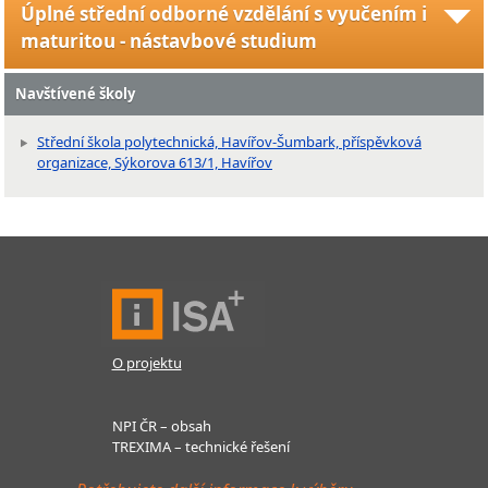
Úplné střední odborné vzdělání s vyučením i
maturitou - nástavbové studium
Navštívené školy
Střední škola polytechnická, Havířov-Šumbark, příspěvková
organizace, Sýkorova 613/1, Havířov
O projektu
NPI ČR – obsah
TREXIMA – technické řešení