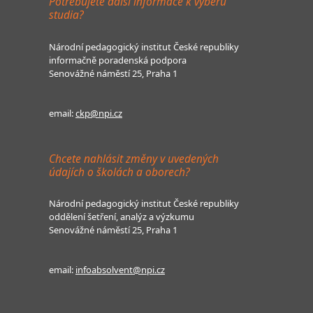
Potřebujete další informace k výběru
studia?
Národní pedagogický institut České republiky
informačně poradenská podpora
Senovážné náměstí 25, Praha 1
email:
ckp@npi.cz
Chcete nahlásit změny v uvedených
údajích o školách a oborech?
Národní pedagogický institut České republiky
oddělení šetření, analýz a výzkumu
Senovážné náměstí 25, Praha 1
email:
infoabsolvent@npi.cz