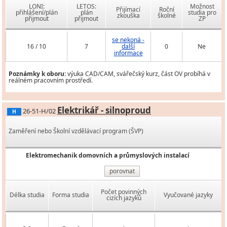
LONI:
LETOS:
Možnost
Přijímací
Roční
přihlášení/plán
plán
studia pro
zkouška
školné
přijmout
přijmout
ZP
se nekoná -
16 / 10
7
další
0
Ne
informace
Poznámky k oboru:
výuka CAD/CAM, svářečský kurz, část OV probíhá v
reálném pracovním prostředí.
Elektrikář - silnoproud
26-51-H/02
H
Zaměření nebo Školní vzdělávací program (ŠVP)
Elektromechanik domovních a průmyslových instalací
porovnat
Počet povinných
Délka studia
Forma studia
Vyučované jazyky
cizích jazyků