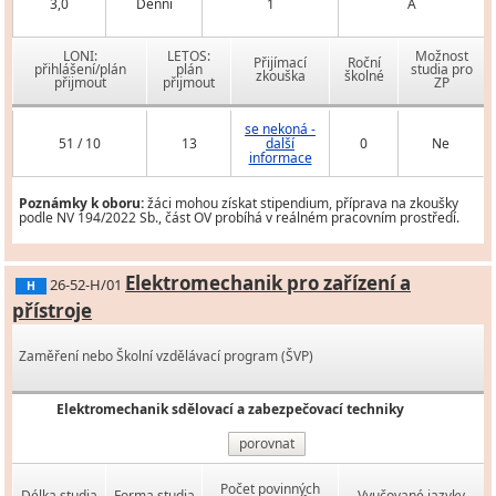
3,0
Denní
1
A
LONI:
LETOS:
Možnost
Přijímací
Roční
přihlášení/plán
plán
studia pro
zkouška
školné
přijmout
přijmout
ZP
se nekoná -
51 / 10
13
další
0
Ne
informace
Poznámky k oboru:
žáci mohou získat stipendium, příprava na zkoušky
podle NV 194/2022 Sb., část OV probíhá v reálném pracovním prostředí.
Elektromechanik pro zařízení a
26-52-H/01
H
přístroje
Zaměření nebo Školní vzdělávací program (ŠVP)
Elektromechanik sdělovací a zabezpečovací techniky
porovnat
Počet povinných
Délka studia
Forma studia
Vyučované jazyky