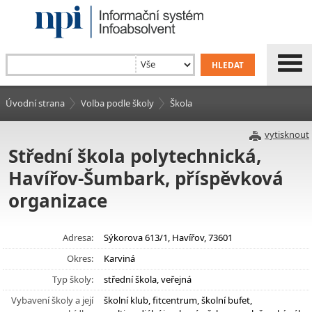
Úvodní strana
Volba podle školy
Škola
vytisknout
Střední škola polytechnická,
Havířov-Šumbark, příspěvková
organizace
Adresa:
Sýkorova 613/1, Havířov, 73601
Okres:
Karviná
Typ školy:
střední škola, veřejná
Vybavení školy a její
školní klub, fitcentrum, školní bufet,