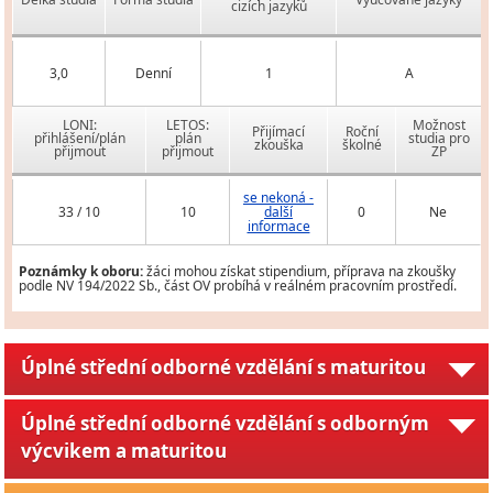
cizích jazyků
3,0
Denní
1
A
LONI:
LETOS:
Možnost
Přijímací
Roční
přihlášení/plán
plán
studia pro
zkouška
školné
přijmout
přijmout
ZP
se nekoná -
33 / 10
10
další
0
Ne
informace
Poznámky k oboru:
žáci mohou získat stipendium, příprava na zkoušky
podle NV 194/2022 Sb., část OV probíhá v reálném pracovním prostředí.
Úplné střední odborné vzdělání s maturitou
Úplné střední odborné vzdělání s odborným
výcvikem a maturitou