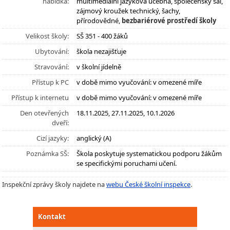
nabídka:
multimediální jazyková učebna, společenský sál,
zájmový kroužek technický, šachy,
přírodovědné,
bezbariérové prostředí školy
Velikost školy:
SŠ 351 - 400 žáků
Ubytování:
škola nezajišťuje
Stravování:
v školní jídelně
Přístup k PC
v době mimo vyučování: v omezené míře
Přístup k internetu
v době mimo vyučování: v omezené míře
Den otevřených
18.11.2025, 27.11.2025, 10.1.2026
dveří:
Cizí jazyky:
anglický (A)
Poznámka SŠ:
Škola poskytuje systematickou podporu žákům
se specifickými poruchami učení.
Inspekční zprávy školy najdete na
webu České školní inspekce
.
Kontakt