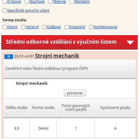
Zrakové
Sluchové
Tělesné
Mentální
Specifické poruchy učení
Forma studia
:
Denní
Večerní
Dálková
Distanční
Kombinovaná
Střední odborné vzdělání s výučním listem
Strojní mechanik
23-51-H/01
H
Zaměření nebo Školní vzdělávací program (ŠVP)
Strojní mechanik
porovnat
Počet povinných
Délka studia
Forma studia
Vyučované jazyky
cizích jazyků
3,0
Denní
1
A