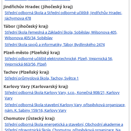
Jindřichův Hradec (Jihočeský kraj)
Střední odborná škola a Střední odborné učiliště, Jindřichův Hradec,
Jáchymova 478
Tábor (Jihočeský kraj)
Střední škola řemeslná a Základní škola, Soběslav, Wilsonova 405,
Wilsonova 405/34, Soběslav
Střední škola spojů a informatiky, Tábor, Bydlinského 2474
Plzeň-město (Plzeňský kraj)
Střední odborné učiliště elektrotechnické, Plzeň, Vejprnická 56,
Vejprnická 663/56, Plzeň
Tachov (Plzeňský kraj)
Střední průmyslová škola, Tachov, Světce 1
Karlovy Vary (Karlovarský kraj)
Střední odborná škola Karlovy Vary, s.r.o., Konečná 908/21, Karlovy
Vary
Střední odborná škola stavební Karlovy Vary, příspěvková organizace,
nám. K. Sabiny 159/16, Karlovy Vary
Chomutov (Ústecký kraj)
Střední odborná škola energetická a stavební, Obchodní akademie a
Střední zdravotnická škola, Chomutov, příspěvková organizace, Na