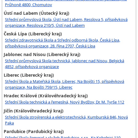
Průhoně 4800, Chomutov
Ústí nad Labem (Ústecký kraj)
Střední průmyslová škola, Ústí nad Labem, Resslova 5, příspěvková
organizace, Resslova 210/5, Ústí nad Labem
Česká Lípa (Liberecký kraj)
Střední zdravotnická škola a Střední odborná škola, Česká Lípa,
příspěvková organizace, 28. října 2707, Česká Lípa
Jablonec nad Nisou (Liberecký kraj)
Střední průmyslová škola technická, Jablonec nad Nisou, Belgická
4852, příspěvková organizace
Liberec (Liberecký kraj)
Střední škola a Mateřská škola, Liberec, Na Bojišti 15, příspěvková
organizace, Na Bojišti 759/15, Liberec
Hradec Králové (Královéhradecký kraj)
Střední škola technická a řemeslná, Nový Bydžov, Dr. M. Tyrše 112
Jičín (Královéhradecký kraj)
Střední škola strojírenská a elektrotechnická, Kumburská 846, Nová
Paka
Pardubice (Pardubický kraj)
Střední škola řemesel a služeb Pardubice, s.r.o., Ke Kobelnici 110,