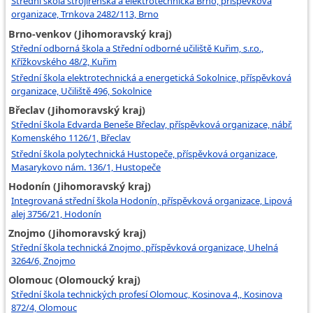
Střední škola strojírenská a elektrotechnická Brno, příspěvková
organizace, Trnkova 2482/113, Brno
Brno-venkov (Jihomoravský kraj)
Střední odborná škola a Střední odborné učiliště Kuřim, s.r.o.,
Křížkovského 48/2, Kuřim
Střední škola elektrotechnická a energetická Sokolnice, příspěvková
organizace, Učiliště 496, Sokolnice
Břeclav (Jihomoravský kraj)
Střední škola Edvarda Beneše Břeclav, příspěvková organizace, nábř.
Komenského 1126/1, Břeclav
Střední škola polytechnická Hustopeče, příspěvková organizace,
Masarykovo nám. 136/1, Hustopeče
Hodonín (Jihomoravský kraj)
Integrovaná střední škola Hodonín, příspěvková organizace, Lipová
alej 3756/21, Hodonín
Znojmo (Jihomoravský kraj)
Střední škola technická Znojmo, příspěvková organizace, Uhelná
3264/6, Znojmo
Olomouc (Olomoucký kraj)
Střední škola technických profesí Olomouc, Kosinova 4,, Kosinova
872/4, Olomouc