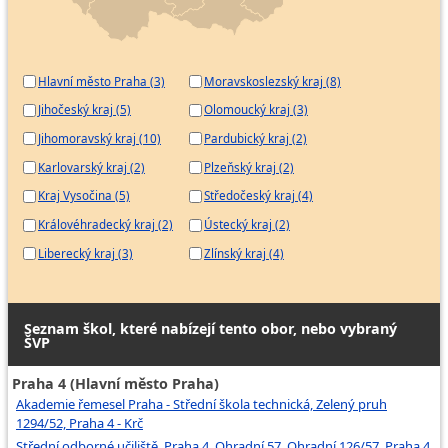
Hlavní město Praha (3)
Moravskoslezský kraj (8)
Jihočeský kraj (5)
Olomoucký kraj (3)
Jihomoravský kraj (10)
Pardubický kraj (2)
Karlovarský kraj (2)
Plzeňský kraj (2)
Kraj Vysočina (5)
Středočeský kraj (4)
Královéhradecký kraj (2)
Ústecký kraj (2)
Liberecký kraj (3)
Zlínský kraj (4)
Seznam škol, které nabízejí tento obor, nebo vybraný
ŠVP
Praha 4 (Hlavní město Praha)
Akademie řemesel Praha - Střední škola technická, Zelený pruh
1294/52, Praha 4 - Krč
Střední odborné učiliště, Praha 4, Ohradní 57, Ohradní 126/57, Praha 4