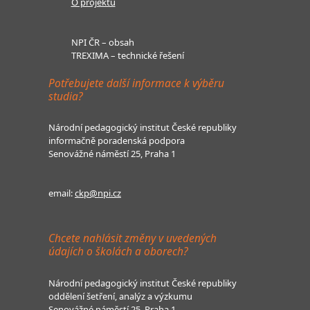
O projektu
NPI ČR – obsah
TREXIMA – technické řešení
Potřebujete další informace k výběru
studia?
Národní pedagogický institut České republiky
informačně poradenská podpora
Senovážné náměstí 25, Praha 1
email:
ckp@npi.cz
Chcete nahlásit změny v uvedených
údajích o školách a oborech?
Národní pedagogický institut České republiky
oddělení šetření, analýz a výzkumu
Senovážné náměstí 25, Praha 1