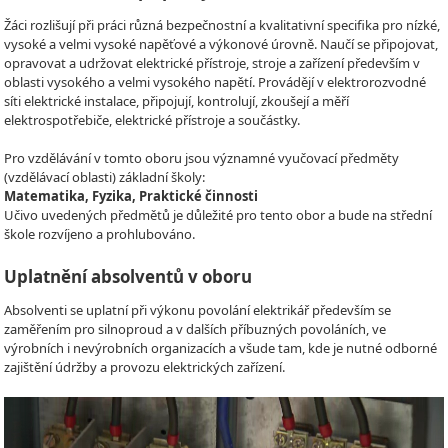
Žáci rozlišují při práci různá bezpečnostní a kvalitativní specifika pro nízké,
vysoké a velmi vysoké napěťové a výkonové úrovně. Naučí se připojovat,
opravovat a udržovat elektrické přístroje, stroje a zařízení především v
oblasti vysokého a velmi vysokého napětí. Provádějí v elektrorozvodné
síti elektrické instalace, připojují, kontrolují, zkoušejí a měří
elektrospotřebiče, elektrické přístroje a součástky.
Pro vzdělávání v tomto oboru jsou významné vyučovací předměty
(vzdělávací oblasti) základní školy:
Matematika, Fyzika, Praktické činnosti
Učivo uvedených předmětů je důležité pro tento obor a bude na střední
škole rozvíjeno a prohlubováno.
Uplatnění absolventů v oboru
Absolventi se uplatní při výkonu povolání elektrikář především se
zaměřením pro silnoproud a v dalších příbuzných povoláních, ve
výrobních i nevýrobních organizacích a všude tam, kde je nutné odborné
zajištění údržby a provozu elektrických zařízení.
Video
Player