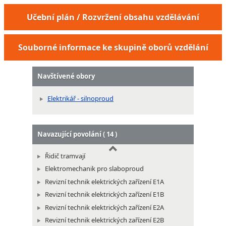
Učební plán / Rozvržení obsahu vzdělávání
Montér inteligentních elektroinstalací
Montér izolovaných vedení
Souborné informace ke skupině oborů vzdělání
Montér kabelových technologií pro silnoproud
Montér dobíjecích stanic pro elektromobily
Navštívené obory
Elektrikář - silnoproud
Navazující povolání ( 14 )
Řidič tramvají
Elektromechanik pro slaboproud
Revizní technik elektrických zařízení E1A
Revizní technik elektrických zařízení E1B
Revizní technik elektrických zařízení E2A
Revizní technik elektrických zařízení E2B