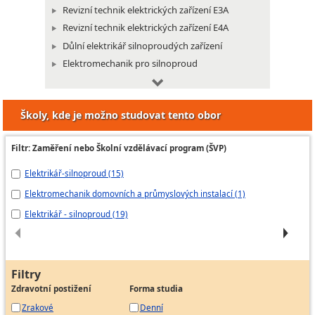
Revizní technik elektrických zařízení E3A
Revizní technik elektrických zařízení E4A
Důlní elektrikář silnoproudých zařízení
Elektromechanik pro silnoproud
Montér inteligentních elektroinstalací
Montér izolovaných vedení
Školy, kde je možno studovat tento obor
Montér kabelových technologií pro silnoproud
Montér dobíjecích stanic pro elektromobily
Filtr: Zaměření nebo Školní vzdělávací program (ŠVP)
Elektrikář-silnoproud (15)
El
Elektromechanik domovních a průmyslových instalací (1)
Te
Elektrikář - silnoproud (19)
El
Filtry
Zdravotní postižení
Forma studia
Zrakové
Denní