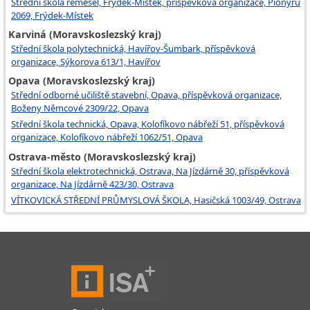
Střední škola řemesel, Frýdek-Místek, příspěvková organizace, Pionýrů
2069, Frýdek-Místek
Karviná (Moravskoslezský kraj)
Střední škola polytechnická, Havířov-Šumbark, příspěvková
organizace, Sýkorova 613/1, Havířov
Opava (Moravskoslezský kraj)
Střední odborné učiliště stavební, Opava, příspěvková organizace,
Boženy Němcové 2309/22, Opava
Střední škola technická, Opava, Kolofíkovo nábřeží 51, příspěvková
organizace, Kolofíkovo nábřeží 1062/51, Opava
Ostrava-město (Moravskoslezský kraj)
Střední škola elektrotechnická, Ostrava, Na Jízdárně 30, příspěvková
organizace, Na Jízdárně 423/30, Ostrava
VÍTKOVICKÁ STŘEDNÍ PRŮMYSLOVÁ ŠKOLA, Hasičská 1003/49, Ostrava