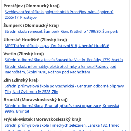
Prostějov (Olomoucký kraj)
Švehlova střední škola polytechnická Prostějov, nám. Spojenců
2555/17, Prostějov
Šumperk (Olomoucký kraj)
Střední škola řemesel, Šumperk, Gen. Krátkého 1799/30, Šumperk
Uherské Hradiště (Zlínský kraj)
MESIT střední škola, o.p.s., Družstevní 818, Uherské Hradiště
Vsetín (Zlínský kraj)
Střední odborná škola Josefa Sousedíka Vsetín, Benátky 1779, Vsetín
Střední škola informatiky, elektrotechniky a řemesel Rožnov pod
Radhoštěm, Školní 1610, Rožnov pod Radhoštěm
Zlín (Zlínský kraj)
Střední průmyslová škola polytechnická - Centrum odborné přípravy
Zlín, Nad Ovčírnou IV 2528, Zlín
Bruntál (Moravskoslezský kraj)
Střední odborná škola, Bruntál, příspěvková organizace, Krnovská
998/9, Bruntál
Frýdek-Místek (Moravskoslezský kraj)
Střední průmyslová škola Třineckých železáren, Lánská 132, Třinec