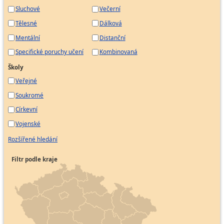
Sluchové
Večerní
Tělesné
Dálková
Mentální
Distanční
Specifické poruchy učení
Kombinovaná
Školy
Veřejné
Soukromé
Církevní
Vojenské
Rozšířené hledání
Filtr podle kraje