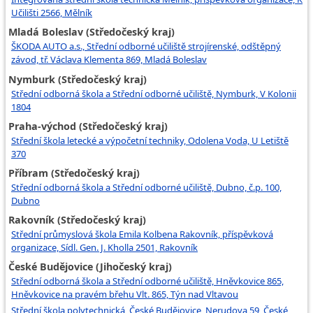
Učilišti 2566, Mělník
Mladá Boleslav (Středočeský kraj)
ŠKODA AUTO a.s., Střední odborné učiliště strojírenské, odštěpný
závod, tř. Václava Klementa 869, Mladá Boleslav
Nymburk (Středočeský kraj)
Střední odborná škola a Střední odborné učiliště, Nymburk, V Kolonii
1804
Praha-východ (Středočeský kraj)
Střední škola letecké a výpočetní techniky, Odolena Voda, U Letiště
370
Příbram (Středočeský kraj)
Střední odborná škola a Střední odborné učiliště, Dubno, č.p. 100,
Dubno
Rakovník (Středočeský kraj)
Střední průmyslová škola Emila Kolbena Rakovník, příspěvková
organizace, Sídl. Gen. J. Kholla 2501, Rakovník
České Budějovice (Jihočeský kraj)
Střední odborná škola a Střední odborné učiliště, Hněvkovice 865,
Hněvkovice na pravém břehu Vlt. 865, Týn nad Vltavou
Střední škola polytechnická, České Budějovice, Nerudova 59, České