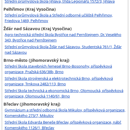
Střední průmyslová škola Jihlava, třída Legionářů 1572/3, Jihlava
Pelhřimov (Kraj Vysočina)
Střední průmyslová škola a Střední odborné učiliště Pelhřimov,
Friedova 1469, Pelhřimov
Žďár nad Sázavou (Kraj Vysočina)
Agro-technická střední škola Bystřice nad Pernštejnem, Dr. Veselého
343, Bystřice nad Pernštejnem
Střední průmyslová škola Žďár nad Sázavou, Studentská 761/1, Žďár
nad Sázavou
Brno-město (Jihomoravský kraj)
Střední škola stavebních řemesel Brno-Bosonohy, příspěvková
organizace, Pražská 636/38b, Brno
Střední škola strojírenská a elektrotechnická Brno, příspěvková
organizace, Trnkova 2482/113, Brno
Střední škola technická a ekonomická Brno, Olomoucká, příspěvková
organizace, Olomoucká 1140/61, Brno
Břeclav (Jihomoravský kraj)
Gymnázium a střední odborná škola Mikulov, příspěvková organizace,
Komenského 273/7, Mikulov
Střední škola Edvarda Beneše Břeclav, příspěvková organizace, nábř.
Komenského 1126/1, Břeclav