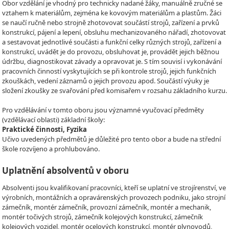
Obor vzdělání je vhodný pro technicky nadané žáky, manuálně zručné se
vztahem k materiálům, zejména ke kovovým materiálům a plastům. Žáci
se naučí ručně nebo strojně zhotovovat součástí strojů, zařízení a prvků
konstrukcí, pájení a lepení, obsluhu mechanizovaného nářadí, zhotovovat
a sestavovat jednotlivé součásti a funkční celky různých strojů, zařízení a
konstrukcí, uvádět je do provozu, obsluhovat je, provádět jejich běžnou
údržbu, diagnostikovat závady a opravovat je. S tím souvisí i vykonávání
pracovních činností vyskytujících se při kontrole strojů, jejich funkčních
zkouškách, vedení záznamů o jejich provozu apod. Součástí výuky je
složení zkoušky ze svařování před komisařem v rozsahu základního kurzu.
Pro vzdělávání v tomto oboru jsou významné vyučovací předměty
(vzdělávací oblasti) základní školy:
Praktické činnosti, Fyzika
Učivo uvedených předmětů je důležité pro tento obor a bude na střední
škole rozvíjeno a prohlubováno.
Uplatnění absolventů v oboru
Absolventi jsou kvalifikovaní pracovníci, kteří se uplatní ve strojírenství, ve
výrobních, montážních a opravárenských provozech podniku, jako strojní
zámečník, montér zámečník, provozní zámečník, montér a mechanik,
montér točivých strojů, zámečník kolejových konstrukcí, zámečník
kolejových vozidel, montér ocelových konstrukcí, montér plynovodů,