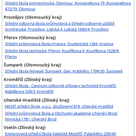
Střední škola polytechnická, Olomouc, Rooseveltova 79, Rooseveltova
472/79, Olomouc
Prostějov (Olomoucký kraj)
Střední odborná škola průmyslová a Střední odborné učiliště
strojírenské, Prostějov, Lidická 4, Lidická 1686/4, Prostějov
Přerov (Olomoucký kraj)
Střední průmyslová škola Hranice, Studentská 1384, Hranice
Střední škola technická, Přerov, Kouřílkova 8, Kouřílkova 1028/8,
Přerov
Šumperk (Olomoucký kraj)
Střední škola řemesel, Šumperk, Gen. Krátkého 1799/30, Šumperk
Kroměříž (Zlínský kraj)
Střední škola - Centrum odborné přípravy technické Kroměříž,
Nábělkova 539/3, Kroměříž
Uherské Hradiště (Zlínský kraj)
MESIT střední škola, o.p.s., Družstevní 818, Uherské Hradiště
Střední průmyslová škola a Obchodní akademie Uherský Brod,
Nivnická 1781, Uherský Brod
Vsetín (Zlínský kraj)
Integrovaná střední škola Valašské Meziříčí, Palackého 239/49,