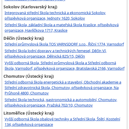
Sokolov (Karlovarský kraj)
Integrovaná střední škola technická a ekonomická Sokolov,
příspěvková organizace, Jednoty 1620, Sokolov
Střední škola, základní škola a mateřská škola Kraslice, příspěvková
organizace, Havlíčkova 1717, Kraslice
Děčín (Ústecký kraj)
Střední průmyslová škola TOS VARNSDORF s.r.o., Říční 1774, Varnsdorf
Střední škola lodní dopravy a technických řemesel, Děčín VI,
příspěvková organizace, Dělnická 825/15, Děčín
Vyšší odborná škola, Střední průmyslová škola a Střední odborná
škola, Varnsdorf, příspěvková organizace, Bratislavská 2166, Varnsdorf
Chomutov (Ústecký kraj)
Střední odborná škola energetická a stavební, Obchodní akademie a
Střední zdravotnická škola, Chomutov, příspěvková organizace, Na
Průhoně 4800, Chomutov
Střední škola technická, gastronomická a automobilní, Chomutov,
příspěvková organizace, Pražská 702/10, Chomutov
Litoměřice (Ústecký kraj)
Vyšší odborná škola obalové techniky a Střední škola, Štětí, Kostelní
134, příspěvková organizace