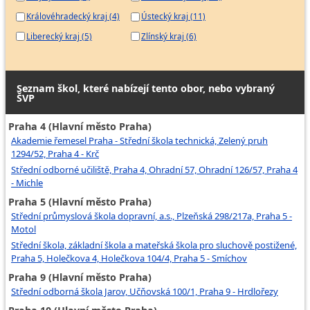
Horník v dole
Královéhradecký kraj (4)
Ústecký kraj (11)
Horník v ostatních činnostech v dole
Liberecký kraj (5)
Zlínský kraj (6)
Řidič důlní kolejové lokomotivy
Řidič závěsné lokomotivy v dole
Obsluha podzemního zásobníku plynu
Seznam škol, které nabízejí tento obor, nebo vybraný
ŠVP
Stavěč dekorací
Pracovník odpadového hospodářství
Praha 4 (Hlavní město Praha)
Akademie řemesel Praha - Střední škola technická, Zelený pruh
1294/52, Praha 4 - Krč
Střední odborné učiliště, Praha 4, Ohradní 57, Ohradní 126/57, Praha 4
- Michle
Praha 5 (Hlavní město Praha)
Střední průmyslová škola dopravní, a.s., Plzeňská 298/217a, Praha 5 -
Motol
Střední škola, základní škola a mateřská škola pro sluchově postižené,
Praha 5, Holečkova 4, Holečkova 104/4, Praha 5 - Smíchov
Praha 9 (Hlavní město Praha)
Střední odborná škola Jarov, Učňovská 100/1, Praha 9 - Hrdlořezy