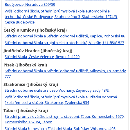
Budějovice, Nerudova 859/59
Vyšší odborná škola, Střední průmyslová škola automobilní a
technická, České Budějovice, Skuherského 3, Skuherského 1274/3,
České Budějovice
Český Krumlov (Jihočeský kraj)
Střední odborná škola a Střední odborné učiliště, Kaplice, Pohorská 86
Střední odborná škola strojní a elektrotechnická, Velešín, U Hřiště 527
Jindřichův Hradec (Jihočeský kraj)
Střední škola, České Velenice, Revoluční 220
Písek (Jihočeský kraj)
Střední odborná škola a Střední odborné učiliště, Milevsko, Čs. armády
777
Strakonice (Jihočeský kraj)
Střední odborné učiliště služeb Vodňany, Zeyerovy sady 43/II
Vyšší odborná škola, Střední průmyslová škola a Střední odborná
škola řemesel a služeb, Strakonice, Zvolenská 934
Tábor (Jihočeský kraj)
Střední průmyslová škola strojní a stavební, Tábor, Komenského 1670,
Komenského 1670/4, Tábor
Střední škola řemeslná a Základní škola, Soběslav, Wilsonova 405,