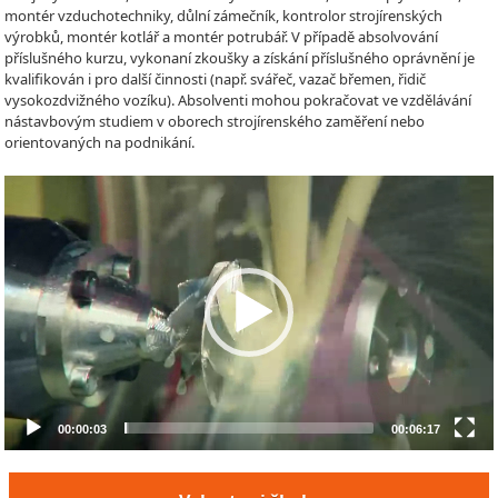
montér vzduchotechniky, důlní zámečník, kontrolor strojírenských
výrobků, montér kotlář a montér potrubář. V případě absolvování
příslušného kurzu, vykonaní zkoušky a získání příslušného oprávnění je
kvalifikován i pro další činnosti (např. svářeč, vazač břemen, řidič
vysokozdvižného vozíku). Absolventi mohou pokračovat ve vzdělávání
nástavbovým studiem v oborech strojírenského zaměření nebo
orientovaných na podnikání.
Video
Player
00:00:03
00:06:17