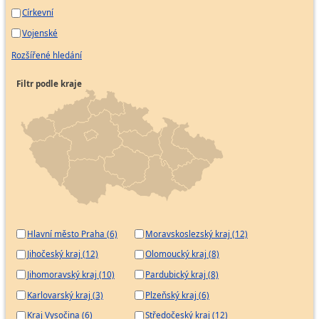
Zámečník kolejových konstrukcí a vozidel
Církevní
Lisař ve strojírenském provozu
Vojenské
Rozšířené hledání
Rýsovač
Zámečník
Filtr podle kraje
Brusič nožířských výrobků
Seřizovač konvenčních obráběcích strojů
Mechanik optických přístrojů a brýlové techniky
Zušlechťovač kovů
Svářeč kovů
Kovář ruční
Instruktor svařování kovů
Letecký sestavář - nýtař
Hlavní město Praha (6)
Moravskoslezský kraj (12)
Lisař na automatizovaných linkách ve
Jihočeský kraj (12)
Olomoucký kraj (8)
strojírenství
Jihomoravský kraj (10)
Pardubický kraj (8)
Horník kombajnér rubání a ražení
Karlovarský kraj (3)
Plzeňský kraj (6)
Horník předák rubání a ražení
Horník rubání a ražení
Kraj Vysočina (6)
Středočeský kraj (12)