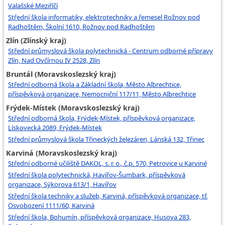
Valašské Meziříčí
Střední škola informatiky, elektrotechniky a řemesel Rožnov pod
Radhoštěm, Školní 1610, Rožnov pod Radhoštěm
Zlín (Zlínský kraj)
Střední průmyslová škola polytechnická - Centrum odborné přípravy
Zlín, Nad Ovčírnou IV 2528, Zlín
Bruntál (Moravskoslezský kraj)
Střední odborná škola a Základní škola, Město Albrechtice,
příspěvková organizace, Nemocniční 117/11, Město Albrechtice
Frýdek-Místek (Moravskoslezský kraj)
Střední odborná škola, Frýdek-Místek, příspěvková organizace,
Lískovecká 2089, Frýdek-Místek
Střední průmyslová škola Třineckých železáren, Lánská 132, Třinec
Karviná (Moravskoslezský kraj)
Střední odborné učiliště DAKOL, s. r. o., č.p. 570, Petrovice u Karviné
Střední škola polytechnická, Havířov-Šumbark, příspěvková
organizace, Sýkorova 613/1, Havířov
Střední škola techniky a služeb, Karviná, příspěvková organizace, tř.
Osvobození 1111/60, Karviná
Střední škola, Bohumín, příspěvková organizace, Husova 283,