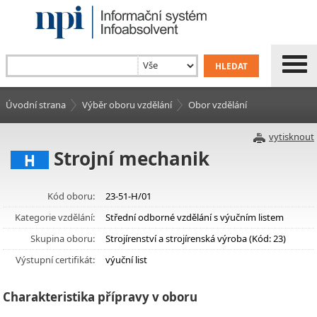
Úvodní strana
Výběr oboru vzdělání
Obor vzdělání
vytisknout
Strojní mechanik
H
Kód oboru:
23-51-H/01
Kategorie vzdělání:
Střední odborné vzdělání s výučním listem
Skupina oboru:
Strojírenství a strojírenská výroba (Kód: 23)
Výstupní certifikát:
výuční list
Charakteristika přípravy v oboru