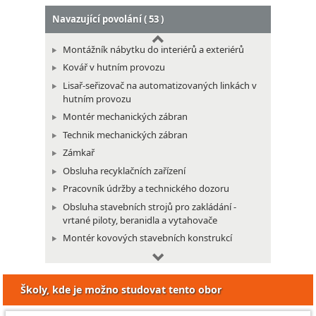
Navazující povolání ( 53 )
Montážník nábytku do interiérů a exteriérů
Kovář v hutním provozu
Lisař-seřizovač na automatizovaných linkách v
hutním provozu
Montér mechanických zábran
Technik mechanických zábran
Zámkař
Obsluha recyklačních zařízení
Pracovník údržby a technického dozoru
Obsluha stavebních strojů pro zakládání -
vrtané piloty, beranidla a vytahovače
Montér kovových stavebních konstrukcí
Montér potrubních rozvodů
Svářeč potrubních rozvodů
Školy, kde je možno studovat tento obor
Mechanik jízdních kol