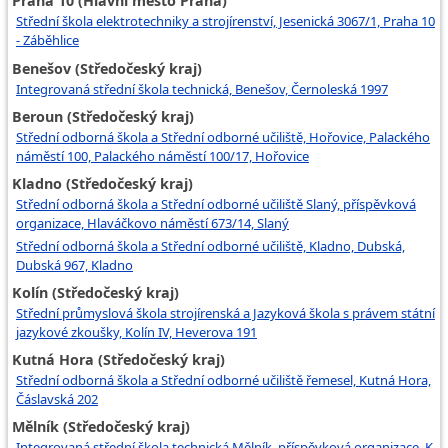
Praha 10 (Hlavní město Praha)
Střední škola elektrotechniky a strojírenství, Jesenická 3067/1, Praha 10
- Záběhlice
Benešov (Středočeský kraj)
Integrovaná střední škola technická, Benešov, Černoleská 1997
Beroun (Středočeský kraj)
Střední odborná škola a Střední odborné učiliště, Hořovice, Palackého
náměstí 100, Palackého náměstí 100/17, Hořovice
Kladno (Středočeský kraj)
Střední odborná škola a Střední odborné učiliště Slaný, příspěvková
organizace, Hlaváčkovo náměstí 673/14, Slaný
Střední odborná škola a Střední odborné učiliště, Kladno, Dubská,
Dubská 967, Kladno
Kolín (Středočeský kraj)
Střední průmyslová škola strojírenská a Jazyková škola s právem státní
jazykové zkoušky, Kolín IV, Heverova 191
Kutná Hora (Středočeský kraj)
Střední odborná škola a Střední odborné učiliště řemesel, Kutná Hora,
Čáslavská 202
Mělník (Středočeský kraj)
Integrovaná střední škola technická Mělník, příspěvková organizace, K