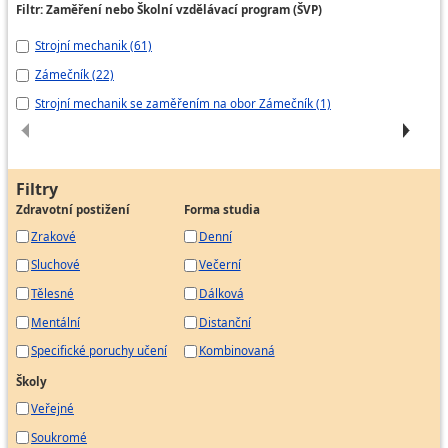
Důlní zámečník
Filtr: Zaměření nebo Školní vzdělávací program (ŠVP)
Mechanik báňské záchranné služby
Strojní mechanik (61)
23
Mechanik geologickoprůzkumných zařízení
Zámečník (22)
zá
Mechanik kolejových vozů
Strojní mechanik se zaměřením na obor Zámečník (1)
St
Mechanik motorových lokomotiv
Mechanik opravář
Mechanik polygrafických strojů
Mechanik strojů a zařízení
Filtry
Zdravotní postižení
Forma studia
Mechanik výtahů
Zrakové
Denní
Montér ocelových konstrukcí
Sluchové
Večerní
Montér točivých strojů
Tělesné
Dálková
Montér vzduchotechniky
Mentální
Distanční
Provozní zámečník
Specifické poruchy učení
Kombinovaná
Seřizovač gumárenských zařízení
Školy
Stavební zámečník
Veřejné
Strojní zámečník
Technik výtahů
Soukromé