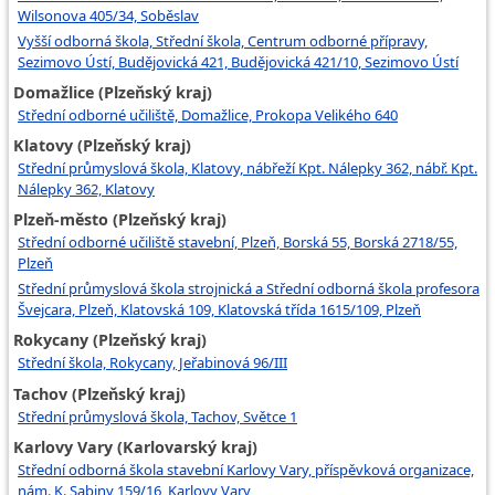
Wilsonova 405/34, Soběslav
Vyšší odborná škola, Střední škola, Centrum odborné přípravy,
Sezimovo Ústí, Budějovická 421, Budějovická 421/10, Sezimovo Ústí
Domažlice (Plzeňský kraj)
Střední odborné učiliště, Domažlice, Prokopa Velikého 640
Klatovy (Plzeňský kraj)
Střední průmyslová škola, Klatovy, nábřeží Kpt. Nálepky 362, nábř. Kpt.
Nálepky 362, Klatovy
Plzeň-město (Plzeňský kraj)
Střední odborné učiliště stavební, Plzeň, Borská 55, Borská 2718/55,
Plzeň
Střední průmyslová škola strojnická a Střední odborná škola profesora
Švejcara, Plzeň, Klatovská 109, Klatovská třída 1615/109, Plzeň
Rokycany (Plzeňský kraj)
Střední škola, Rokycany, Jeřabinová 96/III
Tachov (Plzeňský kraj)
Střední průmyslová škola, Tachov, Světce 1
Karlovy Vary (Karlovarský kraj)
Střední odborná škola stavební Karlovy Vary, příspěvková organizace,
nám. K. Sabiny 159/16, Karlovy Vary