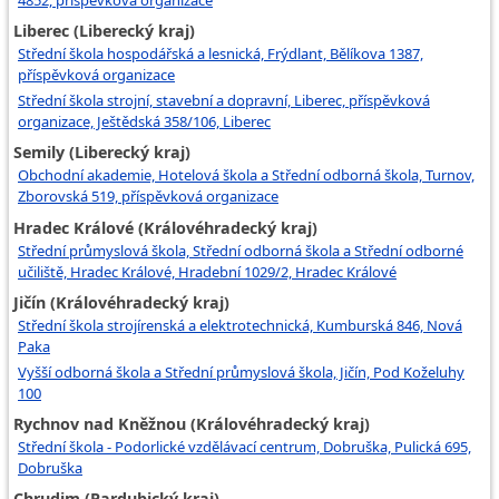
4852, příspěvková organizace
Liberec (Liberecký kraj)
Střední škola hospodářská a lesnická, Frýdlant, Bělíkova 1387,
příspěvková organizace
Střední škola strojní, stavební a dopravní, Liberec, příspěvková
organizace, Ještědská 358/106, Liberec
Semily (Liberecký kraj)
Obchodní akademie, Hotelová škola a Střední odborná škola, Turnov,
Zborovská 519, příspěvková organizace
Hradec Králové (Královéhradecký kraj)
Střední průmyslová škola, Střední odborná škola a Střední odborné
učiliště, Hradec Králové, Hradební 1029/2, Hradec Králové
Jičín (Královéhradecký kraj)
Střední škola strojírenská a elektrotechnická, Kumburská 846, Nová
Paka
Vyšší odborná škola a Střední průmyslová škola, Jičín, Pod Koželuhy
100
Rychnov nad Kněžnou (Královéhradecký kraj)
Střední škola - Podorlické vzdělávací centrum, Dobruška, Pulická 695,
Dobruška
Chrudim (Pardubický kraj)