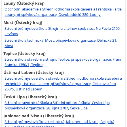
Louny (Ústecký kraj)
Obchodní akademie a Střední odborná škola generála Františka Fajtla,
Louny, příspěvková organizace, Osvoboditelů 380, Louny
Most (Ústecký kraj)
Střední průmyslová škola Strojírna Litvínov spol. s r.o., Na Pavlu 2155,
Litvínov
Střední škola technická, Most, příspěvková organizace, Dělnická 21,
Most
Teplice (Ústecký kraj)
Střední škola stavební a strojní, Teplice, příspěvková organizace, Fráni
Šrámka 1350/1, Teplice
Ústí nad Labem (Ústecký kraj)
Střední průmyslová škola stavební a Střední odborná škola stavební a
technická, Ústí nad Labem, příspěvková organizace, Čelakovského
250/5, Ústí nad Labem
Česká Lípa (Liberecký kraj)
Střední zdravotnická škola a Střední odborná škola, Česká Lípa,
příspěvková organizace, 28. října 2707, Česká Lípa
Jablonec nad Nisou (Liberecký kraj)
Střední průmyslová škola technická, Jablonec nad Nisou, Belgická