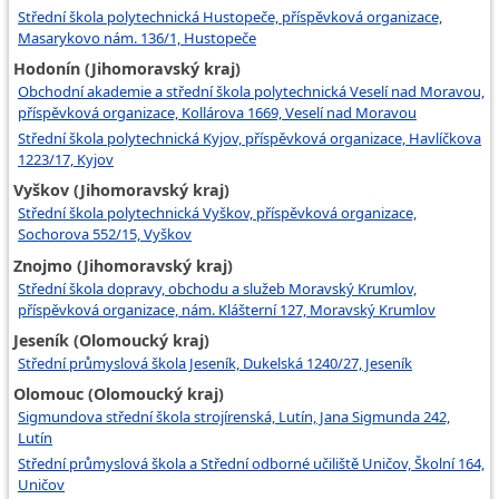
Střední škola polytechnická Hustopeče, příspěvková organizace,
Masarykovo nám. 136/1, Hustopeče
Hodonín (Jihomoravský kraj)
Obchodní akademie a střední škola polytechnická Veselí nad Moravou,
příspěvková organizace, Kollárova 1669, Veselí nad Moravou
Střední škola polytechnická Kyjov, příspěvková organizace, Havlíčkova
1223/17, Kyjov
Vyškov (Jihomoravský kraj)
Střední škola polytechnická Vyškov, příspěvková organizace,
Sochorova 552/15, Vyškov
Znojmo (Jihomoravský kraj)
Střední škola dopravy, obchodu a služeb Moravský Krumlov,
příspěvková organizace, nám. Klášterní 127, Moravský Krumlov
Jeseník (Olomoucký kraj)
Střední průmyslová škola Jeseník, Dukelská 1240/27, Jeseník
Olomouc (Olomoucký kraj)
Sigmundova střední škola strojírenská, Lutín, Jana Sigmunda 242,
Lutín
Střední průmyslová škola a Střední odborné učiliště Uničov, Školní 164,
Uničov