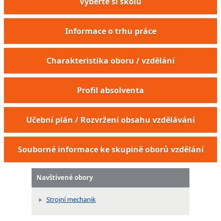
Vyberte si školu
Informace o trhu práce
Charakteristika oboru / vzdělání
Profil absolventa
Horník kombajnér rubání a ražení
Horník předák rubání a ražení
Učební plán / Rozvržení obsahu vzdělávání
Horník rubání a ražení
Horník v dole
Souborné informace ke skupině oborů vzdělání
Horník v ostatních činnostech v dole
Řidič důlní kolejové lokomotivy
Navštívené obory
Řidič závěsné lokomotivy v dole
Obsluha podzemního zásobníku plynu
Strojní mechanik
Stavěč dekorací
Pracovník odpadového hospodářství