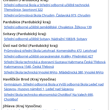
Střední odborná škola a Střední odborné učiliště technické,
Třemošnice, Sportovní 322
Střední průmyslová škola Chrudim, Čáslavská 973, Chrudim
Pardubice (Pardubický kraj)
Střední odborné učiliště zemědělské, Chvaletice, Žižkova 139
Svitavy (Pardubický kraj)
Střední odborné učiliště Svitavy, Nádražní 1083/8, Svitavy
Ústí nad Orlicí (Pardubický kraj)
Průmyslová střední škola Letohrad, Komenského 472, Letohrad
Střední odborné učiliště opravárenské, Králíky, Předměstí 427
Střední škola technická a dopravní Gustava Habrmana Česká Třebová,
Habrmanova 1540, Česká Třebová
Střední škola technická Vysoké Mýto, Mládežnická 380, Vysoké Mýto
Havlíčkův Brod (Kraj Vysočina)
Gymnázium, Střední odborná škola a Vyšší odborná škola Ledeč nad
Sázavou, Husovo náměstí 1, Ledeč nad Sázavou
Střední škola technicko-ekonomická Chotěboř, Na Valech 690,
Chotěboř
Jihlava (Kraj Vysočina)