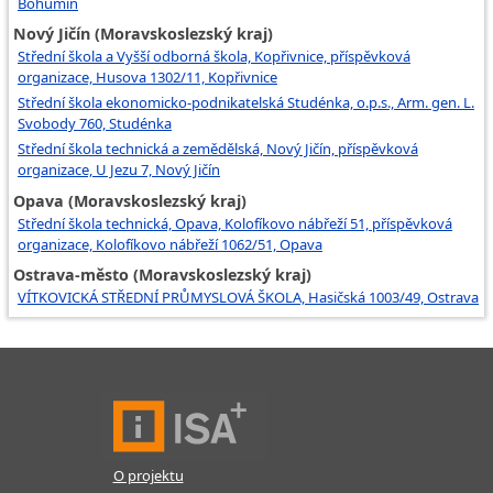
Bohumín
Nový Jičín (Moravskoslezský kraj)
Střední škola a Vyšší odborná škola, Kopřivnice, příspěvková
organizace, Husova 1302/11, Kopřivnice
Střední škola ekonomicko-podnikatelská Studénka, o.p.s., Arm. gen. L.
Svobody 760, Studénka
Střední škola technická a zemědělská, Nový Jičín, příspěvková
organizace, U Jezu 7, Nový Jičín
Opava (Moravskoslezský kraj)
Střední škola technická, Opava, Kolofíkovo nábřeží 51, příspěvková
organizace, Kolofíkovo nábřeží 1062/51, Opava
Ostrava-město (Moravskoslezský kraj)
VÍTKOVICKÁ STŘEDNÍ PRŮMYSLOVÁ ŠKOLA, Hasičská 1003/49, Ostrava
O projektu