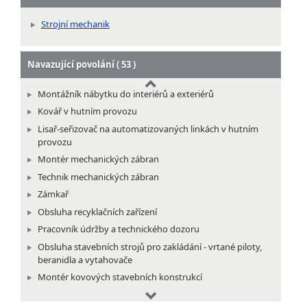
Obsluha podzemního zásobníku plynu
Strojní mechanik
Stavěč dekorací
Pracovník odpadového hospodářství
Navazující povolání ( 53 )
Montážník nábytku do interiérů a exteriérů
Kovář v hutním provozu
Lisař-seřizovač na automatizovaných linkách v hutním
provozu
Montér mechanických zábran
Technik mechanických zábran
Zámkař
Obsluha recyklačních zařízení
Pracovník údržby a technického dozoru
Obsluha stavebních strojů pro zakládání - vrtané piloty,
beranidla a vytahovače
Montér kovových stavebních konstrukcí
Montér potrubních rozvodů