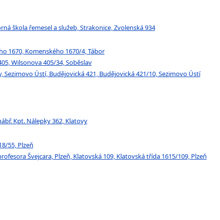
rná škola řemesel a služeb, Strakonice, Zvolenská 934
kého 1670, Komenského 1670/4, Tábor
 405, Wilsonova 405/34, Soběslav
, Sezimovo Ústí, Budějovická 421, Budějovická 421/10, Sezimovo Ústí
nábř. Kpt. Nálepky 362, Klatovy
18/55, Plzeň
rofesora Švejcara, Plzeň, Klatovská 109, Klatovská třída 1615/109, Plzeň