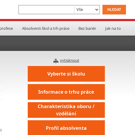
 profese
Absolventi škol a trh práce
Bez bariér
Jak na to
vytisknout
Vyberte si školu
Informace o trhu práce
Charakteristika oboru /
vzdělání
Profil absolventa
i