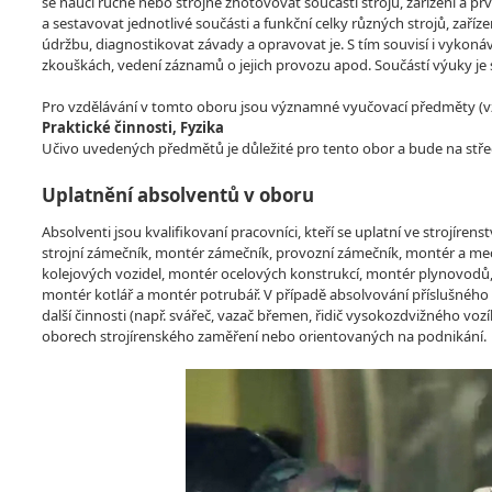
se naučí ručně nebo strojně zhotovovat součástí strojů, zařízení a p
a sestavovat jednotlivé součásti a funkční celky různých strojů, zaříz
údržbu, diagnostikovat závady a opravovat je. S tím souvisí i vykonává
zkouškách, vedení záznamů o jejich provozu apod. Součástí výuky je
Pro vzdělávání v tomto oboru jsou významné vyučovací předměty (vzdě
Praktické činnosti, Fyzika
Učivo uvedených předmětů je důležité pro tento obor a bude na stře
Uplatnění absolventů v oboru
Absolventi jsou kvalifikovaní pracovníci, kteří se uplatní ve strojír
strojní zámečník, montér zámečník, provozní zámečník, montér a mec
kolejových vozidel, montér ocelových konstrukcí, montér plynovodů,
montér kotlář a montér potrubář. V případě absolvování příslušného k
další činnosti (např. svářeč, vazač břemen, řidič vysokozdvižného v
oborech strojírenského zaměření nebo orientovaných na podnikání.
Video
Player