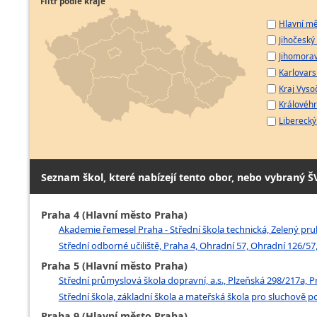
Filtr podle kraje
Hlavní mě
Jihočeský 
Jihomorav
Karlovarsk
Kraj Vyso
Královéhr
Liberecký 
Seznam škol, které nabízejí tento obor, nebo vybraný Š
Praha 4 (Hlavní město Praha)
Akademie řemesel Praha - Střední škola technická, Zelený pruh
Střední odborné učiliště, Praha 4, Ohradní 57, Ohradní 126/57,
Praha 5 (Hlavní město Praha)
Střední průmyslová škola dopravní, a.s., Plzeňská 298/217a, P
Střední škola, základní škola a mateřská škola pro sluchově p
Praha 9 (Hlavní město Praha)