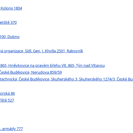
 Kolonii 1804
etiště 370
 100, Dubno
organizace, Sídl. Gen. J. Kholla 2501, Rakovník
 865, Hněvkovice na pravém břehu Vlt. 865, Týn nad Vltavou
 České Budějovice, Nerudova 859/59
 technická, České Budějovice, Skuherského 3, Skuherského 1274/3, České Bu
horská 86
řiště 527
s. armády 777