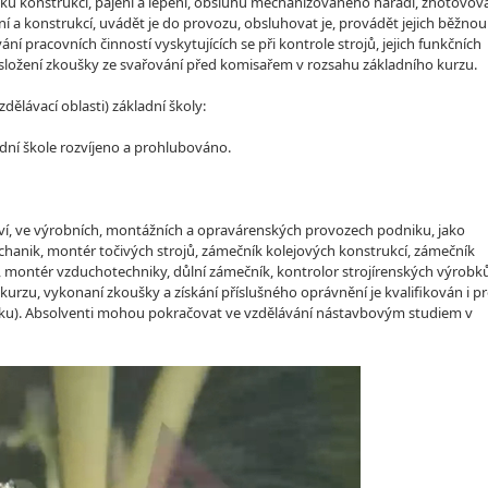
rvků konstrukcí, pájení a lepení, obsluhu mechanizovaného nářadí, zhotovov
ení a konstrukcí, uvádět je do provozu, obsluhovat je, provádět jejich běžnou
ní pracovních činností vyskytujících se při kontrole strojů, jejich funkčních
 složení zkoušky ze svařování před komisařem v rozsahu základního kurzu.
lávací oblasti) základní školy:
dní škole rozvíjeno a prohlubováno.
enství, ve výrobních, montážních a opravárenských provozech podniku, jako
hanik, montér točivých strojů, zámečník kolejových konstrukcí, zámečník
 montér vzduchotechniky, důlní zámečník, kontrolor strojírenských výrobků
urzu, vykonaní zkoušky a získání příslušného oprávnění je kvalifikován i p
ozíku). Absolventi mohou pokračovat ve vzdělávání nástavbovým studiem v