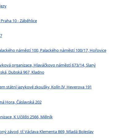
řezy
 Praha 10 - Záběhlice
97
Palackého náměstí 100, Palackého náměstí 100/17, Hořovice
pěvková organizace, Hlaváčkovo náměstí 673/14, Slaný
bská, Dubská 967, Kladno
em státní jazykové zkoušky, Kolín IV, Heverova 191
tná Hora, Čáslavská 202
zace, K Učilišti 2566, Mělník
pný závod, tř. Václava Klementa 869, Mladá Boleslav