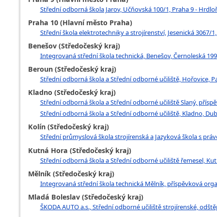
Střední odborná škola Jarov, Učňovská 100/1, Praha 9 - Hrdlo
Praha 10 (Hlavní město Praha)
Střední škola elektrotechniky a strojírenství, Jesenická 3067/1,
Benešov (Středočeský kraj)
Integrovaná střední škola technická, Benešov, Černoleská 19
Beroun (Středočeský kraj)
Střední odborná škola a Střední odborné učiliště, Hořovice, 
Kladno (Středočeský kraj)
Střední odborná škola a Střední odborné učiliště Slaný, přís
Střední odborná škola a Střední odborné učiliště, Kladno, Du
Kolín (Středočeský kraj)
Střední průmyslová škola strojírenská a Jazyková škola s práv
Kutná Hora (Středočeský kraj)
Střední odborná škola a Střední odborné učiliště řemesel, Ku
Mělník (Středočeský kraj)
Integrovaná střední škola technická Mělník, příspěvková organi
Mladá Boleslav (Středočeský kraj)
ŠKODA AUTO a.s., Střední odborné učiliště strojírenské, odště