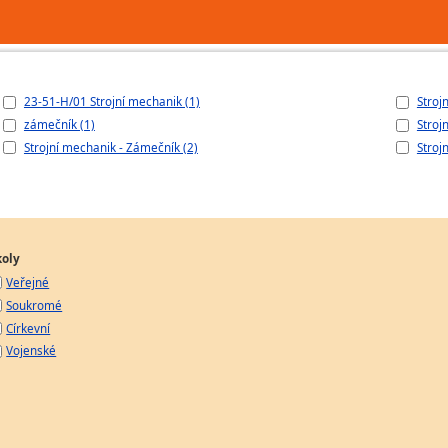
23-51-H/01 Strojní mechanik (1)
Stroj
zámečník (1)
Stroj
Strojní mechanik - Zámečník (2)
Stroj
koly
Veřejné
Soukromé
Církevní
Vojenské