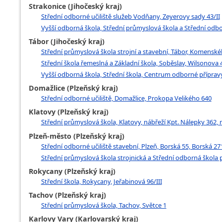
Strakonice (Jihočeský kraj)
Střední odborné učiliště služeb Vodňany, Zeyerovy sady 43/II
Vyšší odborná škola, Střední průmyslová škola a Střední odbo
Tábor (Jihočeský kraj)
Střední průmyslová škola strojní a stavební, Tábor, Komens
Střední škola řemeslná a Základní škola, Soběslav, Wilsonova
Vyšší odborná škola, Střední škola, Centrum odborné přípravy
Domažlice (Plzeňský kraj)
Střední odborné učiliště, Domažlice, Prokopa Velikého 640
Klatovy (Plzeňský kraj)
Střední průmyslová škola, Klatovy, nábřeží Kpt. Nálepky 362, 
Plzeň-město (Plzeňský kraj)
Střední odborné učiliště stavební, Plzeň, Borská 55, Borská 27
Střední průmyslová škola strojnická a Střední odborná škola p
Rokycany (Plzeňský kraj)
Střední škola, Rokycany, Jeřabinová 96/III
Tachov (Plzeňský kraj)
Střední průmyslová škola, Tachov, Světce 1
Karlovy Vary (Karlovarský kraj)