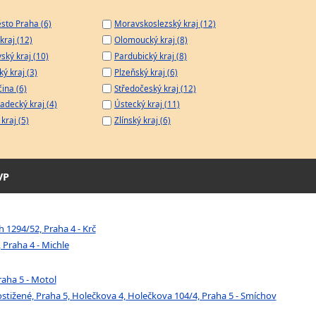
sto Praha (6)
Moravskoslezský kraj (12)
kraj (12)
Olomoucký kraj (8)
ský kraj (10)
Pardubický kraj (8)
ý kraj (3)
Plzeňský kraj (6)
čina (6)
Středočeský kraj (12)
adecký kraj (4)
Ústecký kraj (11)
kraj (5)
Zlínský kraj (6)
VP
 1294/52, Praha 4 - Krč
 Praha 4 - Michle
raha 5 - Motol
ostižené, Praha 5, Holečkova 4, Holečkova 104/4, Praha 5 - Smíchov