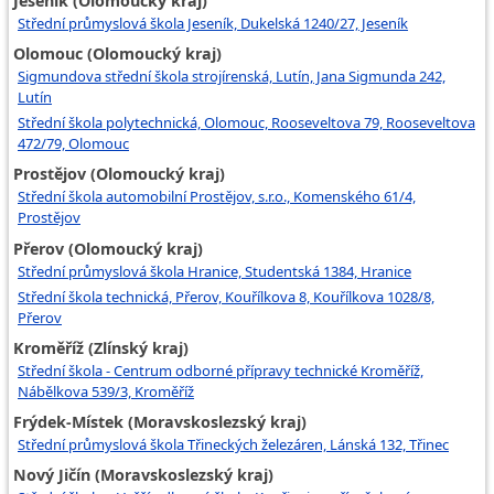
Jeseník (Olomoucký kraj)
Střední průmyslová škola Jeseník, Dukelská 1240/27, Jeseník
Olomouc (Olomoucký kraj)
Sigmundova střední škola strojírenská, Lutín, Jana Sigmunda 242,
Lutín
Střední škola polytechnická, Olomouc, Rooseveltova 79, Rooseveltova
472/79, Olomouc
Prostějov (Olomoucký kraj)
Střední škola automobilní Prostějov, s.r.o., Komenského 61/4,
Prostějov
Přerov (Olomoucký kraj)
Střední průmyslová škola Hranice, Studentská 1384, Hranice
Střední škola technická, Přerov, Kouřílkova 8, Kouřílkova 1028/8,
Přerov
Kroměříž (Zlínský kraj)
Střední škola - Centrum odborné přípravy technické Kroměříž,
Nábělkova 539/3, Kroměříž
Frýdek-Místek (Moravskoslezský kraj)
Střední průmyslová škola Třineckých železáren, Lánská 132, Třinec
Nový Jičín (Moravskoslezský kraj)