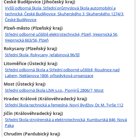
České Budějovice (Jihočeský kraj)
Vyšší odborná škola, Střední průmyslová škola automobilní a
technická, České Budějovice, Skuherského 3, Skuherského 1274/3,
České Budějovice
Plzeň-město (Plzeňský kraj)
Střední odborné učiliště elektrotechnické, Plzeň, Vejprnická 56,
Vejprnická 663/56, Plzeň
Rokycany (Plzeňský kraj)
Střední škola, Rokycany, Jeřabinová 96/III
Litoměřice (Ústecký kraj)
Střední odborná škola a Střední odborné učiliště, Roudnice nad
Labem, Neklanova 1806, příspěvková organizace
Most (Ústecký kraj)
Střední odborná škola LIVA s.r.o., Pionýrů 2806/7, Most
Hradec Králové (Královéhradecký kraj)
Střední škola technická a řemeslná, Nový Bydžov, Dr. M. Tyrše 112
Jičín (Královéhradecký kraj)
Střední škola strojírenská a elektrotechnická, Kumburská 846, Nová
Paka
Chrudim (Pardubický kraj)