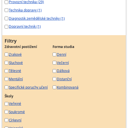
Provozní technika (29)
Technika dopravy (1)
Diagnostik zemědělské techniky (1)
Dopravní technik (1)
Filtry
Zdravotní postižení
Forma studia
Zrakové
Denní
Sluchové
Večerní
Tělesné
Dálková
Mentální
Distanční
Specifické poruchy učení
Kombinovaná
Školy
Veřejné
Soukromé
Církevní