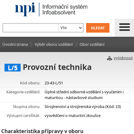
Úvodní strana
Výběr oboru vzdělání
Obor vzdělání
vytisknout
Provozní technika
L/5
Kód oboru:
23-43-L/51
Kategorie vzdělání:
Úplné střední odborné vzdělání s vyučením i
maturitou - nástavbové studium
Skupina oboru:
Strojírenství a strojírenská výroba (Kód: 23)
Výstupní certifikát:
vysvědčení o maturitní zkoušce
Charakteristika přípravy v oboru