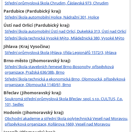
Střední průmyslová škola Chrudim, Čáslavská 973, Chrudim
Pardubice (Pardubický kraj)
Střední škola automobilní Holice, Nádražní 301, Holice
Ústí nad Orlicí (Pardubický kraj)
Střední škola automobilní Ústí nad Orlicí, Dukelská 313, Ústí nad Orlicí
Střední škola technická Vysoké Mýto, Mládežnická 380, Vysoké Mýto
Jihlava (Kraj Vysočina)
Střední průmyslová škola Jihlava, třída Legionářů 1572/3, Jihlava
Brno-město (Jihomoravský kraj)
Střední škola stavebních řemesel Brno-Bosonohy, příspěvková
organizace, Pražská 636/38b, Brno
Střední škola technická a ekonomická Brno, Olomoucká, příspěvková
organizace, Olomoucká 1140/61, Brno
Břeclav (Jihomoravský kraj)
Soukromá střední průmyslová škola Břeclav, spol. s r.o. CULTUS, č.p.
101, Sedlec
Hodonín (Jihomoravský kraj)
Obchodní akademie a střední škola polytechnická Veselí nad Moravou,
příspěvková organizace, Kollárova 1669, Veselí nad Moravou