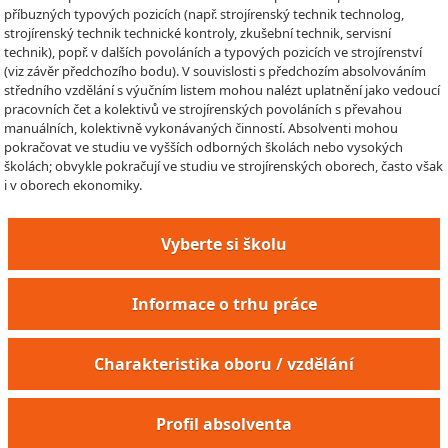
příbuzných typových pozicích (např. strojírenský technik technolog,
strojírenský technik technické kontroly, zkušební technik, servisní
technik), popř. v dalších povoláních a typových pozicích ve strojírenství
(viz závěr předchozího bodu). V souvislosti s předchozím absolvováním
středního vzdělání s výučním listem mohou nalézt uplatnění jako vedoucí
pracovních čet a kolektivů ve strojírenských povoláních s převahou
manuálních, kolektivně vykonávaných činností. Absolventi mohou
pokračovat ve studiu ve vyšších odborných školách nebo vysokých
školách; obvykle pokračují ve studiu ve strojírenských oborech, často však
i v oborech ekonomiky.
Vyberte si školu
Informace o trhu práce
Charakteristika oboru / vzdělání
Profil absolventa