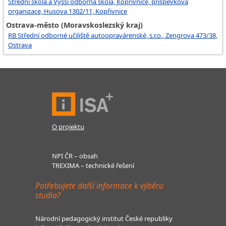
Střední škola a Vyšší odborná škola, Kopřivnice, příspěvková
organizace, Husova 1302/11, Kopřivnice
Ostrava-město (Moravskoslezský kraj)
RB Střední odborné učiliště autoopravárenské, s.r.o., Zengrova 473/38,
Ostrava
O projektu
NPI ČR – obsah
TREXIMA – technické řešení
Potřebujete další informace k výběru
studia?
Národní pedagogický institut České republiky