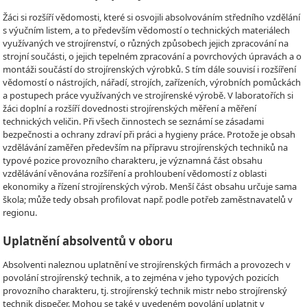
Žáci si rozšíří vědomosti, které si osvojili absolvováním středního vzdělání
s výučním listem, a to především vědomostí o technických materiálech
využívaných ve strojírenství, o různých způsobech jejich zpracování na
strojní součásti, o jejich tepelném zpracování a povrchových úpravách a o
montáži součástí do strojírenských výrobků. S tím dále souvisí i rozšíření
vědomostí o nástrojích, nářadí, strojích, zařízeních, výrobních pomůckách
a postupech práce využívaných ve strojírenské výrobě. V laboratořích si
žáci doplní a rozšíří dovednosti strojírenských měření a měření
technických veličin. Při všech činnostech se seznámí se zásadami
bezpečnosti a ochrany zdraví při práci a hygieny práce. Protože je obsah
vzdělávání zaměřen především na přípravu strojírenských techniků na
typové pozice provozního charakteru, je významná část obsahu
vzdělávání věnována rozšíření a prohloubení vědomostí z oblasti
ekonomiky a řízení strojírenských výrob. Menší část obsahu určuje sama
škola; může tedy obsah profilovat např. podle potřeb zaměstnavatelů v
regionu.
Uplatnění absolventů v oboru
Absolventi naleznou uplatnění ve strojírenských firmách a provozech v
povolání strojírenský technik, a to zejména v jeho typových pozicích
provozního charakteru, tj. strojírenský technik mistr nebo strojírenský
technik dispečer. Mohou se také v uvedeném povolání uplatnit v