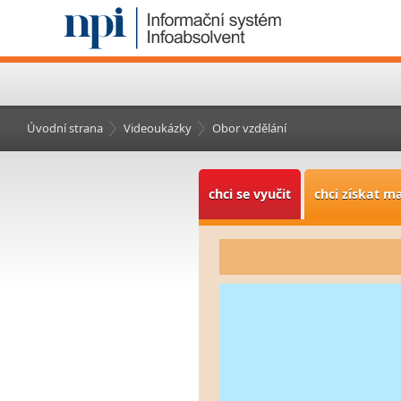
Úvodní strana
Videoukázky
Obor vzdělání
chci se vyučit
chci získat m
Video
Player