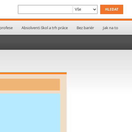
 profese
Absolventi škol a trh práce
Bez bariér
Jak na to