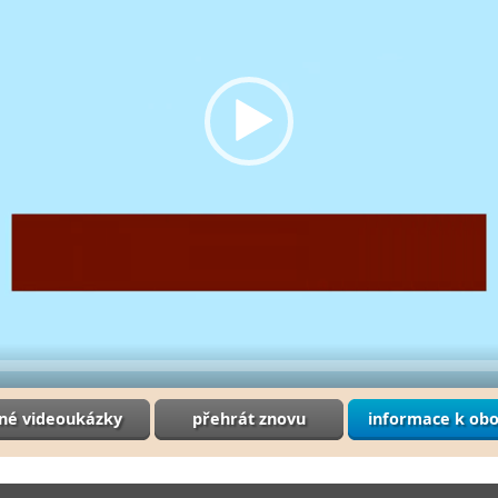
iné videoukázky
přehrát znovu
informace k ob