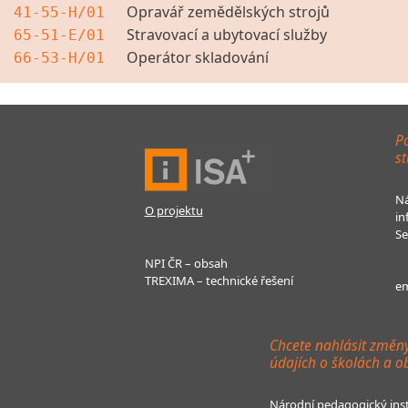
Opravář zemědělských strojů
41-55-H/01
Stravovací a ubytovací služby
65-51-E/01
Operátor skladování
66-53-H/01
Po
st
Ná
O projektu
in
Se
NPI ČR – obsah
TREXIMA – technické řešení
em
Chcete nahlásit změn
údajích o školách a o
Národní pedagogický inst