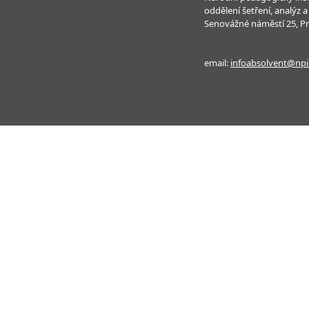
oddělení šetření, analýz
Senovážné náměstí 25, P
email:
infoabsolvent@npi