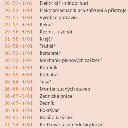
Elektrikář - silnoproud
26-51-H/02
Elektromechanik pro zařízení a přístroje
26-52-H/01
Výrobce potravin
29-51-H/01
Pekař
29-53-H/01
Řezník - uzenář
29-56-H/01
Krejčí
31-58-H/01
Truhlář
33-56-H/01
Instalatér
36-52-H/01
Mechanik plynových zařízení
36-52-H/02
Kominík
36-56-H/01
Podlahář
36-59-H/01
Tesař
36-64-H/01
Montér suchých staveb
36-66-H/01
Zednické práce
36-67-E/01
Zedník
36-67-H/01
Pokrývač
36-69-H/01
Malíř a lakýrník
39-41-H/01
Podkovář a zemědělský kovář
41-54-H/01