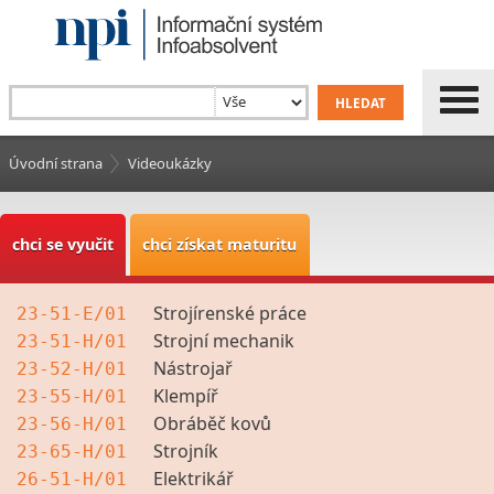
Úvodní strana
Videoukázky
chci se vyučit
chci získat maturitu
Strojírenské práce
23-51-E/01
Strojní mechanik
23-51-H/01
Nástrojař
23-52-H/01
Klempíř
23-55-H/01
Obráběč kovů
23-56-H/01
Strojník
23-65-H/01
Elektrikář
26-51-H/01