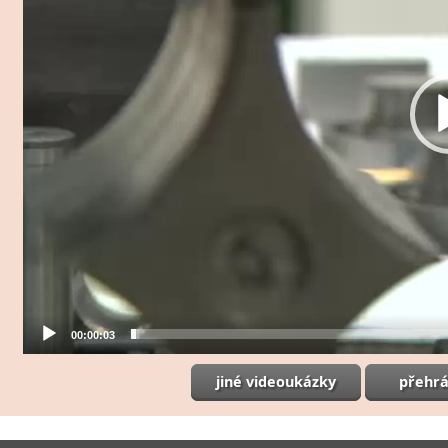
00:00:03
jiné videoukázky
přehrá