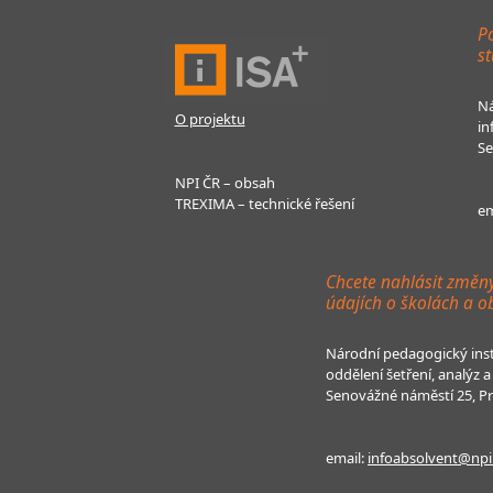
Po
st
Ná
O projektu
in
Se
NPI ČR – obsah
TREXIMA – technické řešení
em
Chcete nahlásit změn
údajích o školách a o
Národní pedagogický inst
oddělení šetření, analýz
Senovážné náměstí 25, P
email:
infoabsolvent@npi