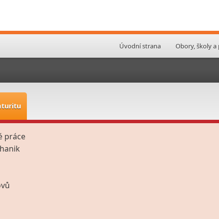
Úvodní strana
Obory, školy a
aturitu
é práce
hanik
ovů