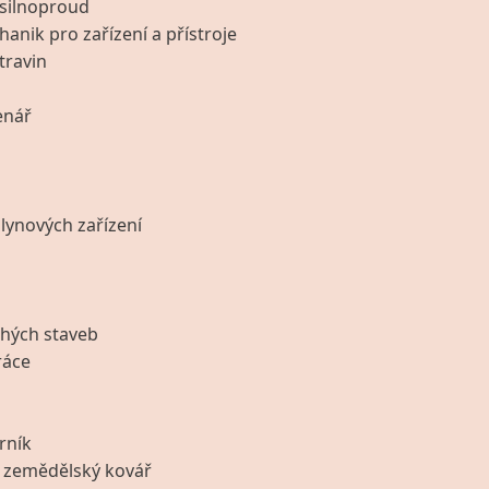
 silnoproud
anik pro zařízení a přístroje
travin
enář
ynových zařízení
hých staveb
ráce
rník
 zemědělský kovář