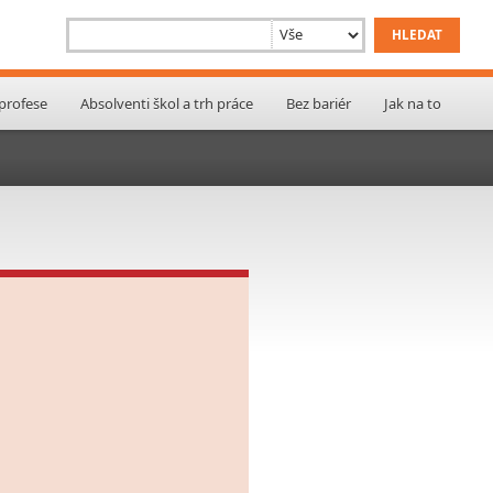
 profese
Absolventi škol a trh práce
Bez bariér
Jak na to