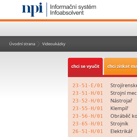
Úvodní strana
Videoukázky
chci se vyučit
chci získat m
Strojírensk
23-51-E/01
Strojní mec
23-51-H/01
Nástrojař
23-52-H/01
Klempíř
23-55-H/01
Obráběč k
23-56-H/01
Strojník
23-65-H/01
Elektrikář
26-51-H/01