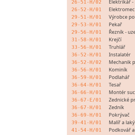
Elektrikář -
26-51-H/02
Elektromech
26-52-H/01
Výrobce po
29-51-H/01
Pekař
29-53-H/01
Řezník - uz
29-56-H/01
Krejčí
31-58-H/01
Truhlář
33-56-H/01
Instalatér
36-52-H/01
Mechanik pl
36-52-H/02
Kominík
36-56-H/01
Podlahář
36-59-H/01
Tesař
36-64-H/01
Montér suc
36-66-H/01
Zednické p
36-67-E/01
Zedník
36-67-H/01
Pokrývač
36-69-H/01
Malíř a laký
39-41-H/01
Podkovář a
41-54-H/01