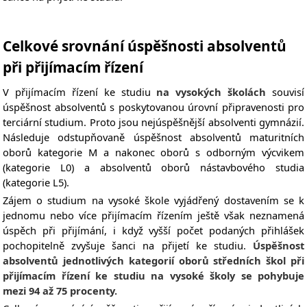
Celkové srovnání úspěšnosti absolventů
při přijímacím řízení
V přijímacím řízení ke studiu
na vysokých školách
souvisí
úspěšnost absolventů s poskytovanou úrovní připravenosti pro
terciární studium. Proto jsou nejúspěšnější absolventi gymnázií.
Následuje odstupňovaně úspěšnost absolventů maturitních
oborů kategorie M a nakonec oborů s odborným výcvikem
(kategorie L0) a absolventů oborů nástavbového studia
(kategorie L5).
Zájem o studium na vysoké škole vyjádřený dostavením se k
jednomu nebo více přijímacím řízením ještě však neznamená
úspěch při přijímání, i když vyšší počet podaných přihlášek
pochopitelně zvyšuje šanci na přijetí ke studiu.
Úspěšnost
absolventů jednotlivých kategorií oborů středních škol při
přijímacím řízení ke studiu na vysoké školy se pohybuje
mezi 94 až 75 procenty.