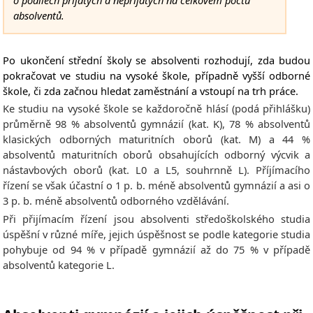
o podílech přijatých a nepřijatých na celkovém počtu
absolventů.
Po ukončení střední školy se absolventi rozhodují, zda budou
pokračovat ve studiu na vysoké škole, případně vyšší odborné
škole, či zda začnou hledat zaměstnání a vstoupí na trh práce.
Ke studiu na vysoké škole se každoročně hlásí (podá přihlášku)
průměrně 98 % absolventů gymnázií (kat. K), 78 % absolventů
klasických odborných maturitních oborů (kat. M) a 44 %
absolventů maturitních oborů obsahujících odborný výcvik a
nástavbových oborů (kat. L0 a L5, souhrnně L). Příjímacího
řízení se však účastní o 1 p. b. méně absolventů gymnázií a asi o
3 p. b. méně absolventů odborného vzdělávání.
Při přijímacím řízení jsou absolventi středoškolského studia
úspěšní v různé míře, jejich úspěšnost se podle kategorie studia
pohybuje od 94 % v případě gymnázií až do 75 % v případě
absolventů kategorie L.