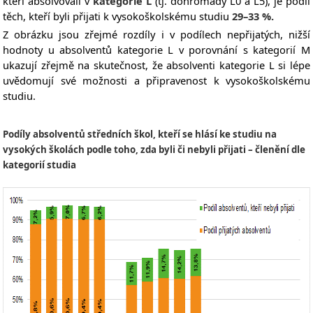
kteří absolvovali v
kategorie L
(tj. dohromady L0 a L5), je podíl
těch, kteří byli přijati k vysokoškolskému studiu
29–33 %.
Z obrázku jsou zřejmé rozdíly i v podílech nepřijatých, nižší
hodnoty u absolventů kategorie L v porovnání s kategorií M
ukazují zřejmě na skutečnost, že absolventi kategorie L si lépe
uvědomují své možnosti a připravenost k vysokoškolskému
studiu.
Podíly absolventů středních škol, kteří se hlásí ke studiu na
vysokých školách podle toho, zda byli či nebyli přijati – členění dle
kategorií studia