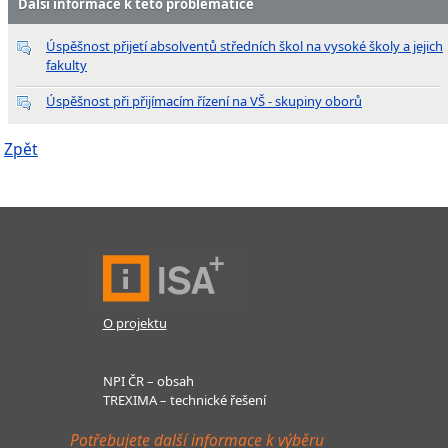
Další informace k této problematice
Úspěšnost přijetí absolventů středních škol na vysoké školy a jejich
fakulty
Úspěšnost při přijímacím řízení na VŠ - skupiny oborů
Zpět
O projektu
NPI ČR – obsah
TREXIMA – technické řešení
Potřebujete další informace k výběru