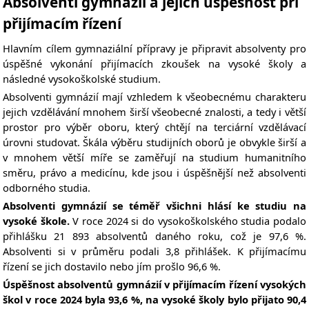
Absolventi gymnázií a jejich úspěšnost při
přijímacím řízení
Hlavním cílem gymnaziální přípravy je připravit absolventy pro
úspěšné vykonání přijímacích zkoušek na vysoké školy a
následné vysokoškolské studium.
Absolventi gymnázií mají vzhledem k všeobecnému charakteru
jejich vzdělávání mnohem širší všeobecné znalosti, a tedy i větší
prostor pro výběr oboru, který chtějí na terciární vzdělávací
úrovni studovat. Škála výběru studijních oborů je obvykle širší a
v mnohem větší míře se zaměřují na studium humanitního
směru, právo a medicínu, kde jsou i úspěšnější než absolventi
odborného studia.
Absolventi gymnázií
se téměř všichni hlásí ke studiu na
vysoké škole.
V
roce 2024 si do vysokoškolského studia podalo
přihlášku 21 893 absolventů daného roku, což je 97,6 %.
Absolventi si v průměru podali 3,8 přihlášek. K přijímacímu
řízení se jich dostavilo nebo jím prošlo 96,6 %.
Úspěšnost absolventů gymnázií
v přijímacím řízení vysokých
škol v roce 2024 byla 93,6 %, na vysoké školy bylo přijato 90,4