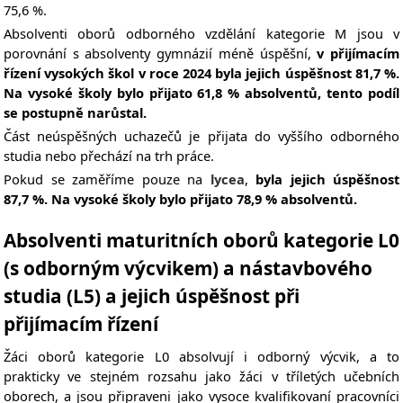
75,6 %.
Absolventi oborů odborného vzdělání kategorie M jsou v
porovnání s absolventy gymnázií méně úspěšní,
v přijímacím
řízení vysokých škol v roce 2024 byla jejich úspěšnost 81,7 %.
Na vysoké školy bylo přijato 61,8 % absolventů, tento podíl
se postupně narůstal.
Část n
eúspěšných uchazečů je přijata do vyššího odborného
studia nebo přechází na trh práce.
Pokud se zaměříme pouze na
lycea
,
byla jejich úspěšnost
87,7 %. Na vysoké školy bylo přijato 78,9 % absolventů.
Absolventi maturitních oborů kategorie L0
(s odborným výcvikem) a nástavbového
studia (L5) a jejich úspěšnost při
přijímacím řízení
Žáci oborů kategorie L0 absolvují i odborný výcvik, a to
prakticky ve stejném rozsahu jako žáci v tříletých učebních
oborech, a jsou připraveni jako vysoce kvalifikovaní pracovníci