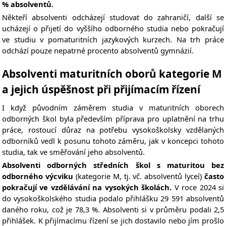
% absolventů.
Někteří absolventi odcházejí studovat do zahraničí, další
se
ucházejí o přijetí do vyššího odborného studia nebo pokračují
ve studiu v pomaturitních jazykových kurzech. Na trh práce
odchází pouze nepatrné procento absolventů gymnázií.
Absolventi maturitních oborů kategorie M
a jejich úspěšnost při přijímacím řízení
I když původním záměrem studia v maturitních oborech
odborných škol byla především příprava pro uplatnění na trhu
práce, rostoucí důraz na potřebu vysokoškolsky vzdělaných
odborníků vedl k posunu tohoto záměru, jak v koncepci tohoto
studia, tak ve směřování jeho absolventů.
Absolventi odborných středních škol s maturitou bez
odborného výcviku
(kategorie M, tj. vč. absolventů lyceí)
často
pokračují ve vzdělávání na vysokých školách.
V
roce 2024 si
do vysokoškolského studia podalo přihlášku 29 591 absolventů
daného roku, což je 78,3 %. Absolventi si v průměru podali 2,5
přihlášek. K přijímacímu řízení se jich dostavilo nebo jím prošlo