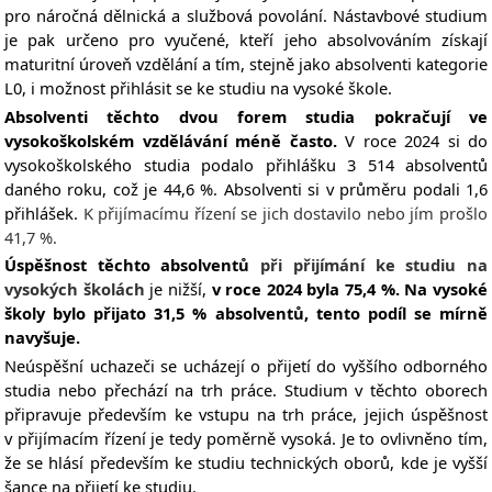
pro náročná dělnická a službová povolání. Nástavbové studium
je pak určeno pro vyučené, kteří jeho absolvováním získají
maturitní úroveň vzdělání a tím, stejně jako absolventi kategorie
L0, i možnost přihlásit se ke studiu na vysoké škole.
Absolventi těchto dvou forem studia pokračují ve
vysokoškolském vzdělávání méně často.
V roce 2024 si do
vysokoškolského studia podalo přihlášku 3 514 absolventů
daného roku, což je 44,6 %. Absolventi si v průměru podali 1,6
přihlášek.
K přijímacímu řízení se jich dostavilo nebo jím prošlo
41,7 %.
Úspěšnost těchto absolventů
při přijímání ke studiu na
vysokých školách
je nižší,
v roce 2024 byla 75,4 %. Na vysoké
školy bylo přijato 31,5 % absolventů, tento podíl se mírně
navyšuje.
N
eúspěšní uchazeči se ucházejí o přijetí do vyššího odborného
studia nebo přechází na trh práce. Studium v těchto oborech
připravuje především ke vstupu na trh práce, jejich úspěšnost
v přijímacím řízení je tedy poměrně vysoká. Je to ovlivněno tím,
že se hlásí především ke studiu technických oborů, kde je vyšší
šance na přijetí ke studiu.