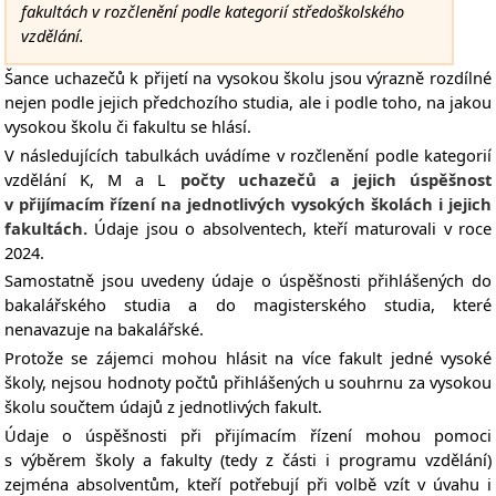
fakultách v rozčlenění podle kategorií středoškolského
vzdělání.
Šance uchazečů k přijetí na vysokou školu jsou výrazně rozdílné
nejen podle jejich předchozího studia, ale i podle toho, na jakou
vysokou školu či fakultu se hlásí.
V následujících tabulkách uvádíme v rozčlenění podle kategorií
vzdělání K, M a L
počty uchazečů a jejich úspěšnost
v přijímacím řízení na jednotlivých vysokých školách i jejich
fakultách.
Údaje jsou o absolventech, kteří maturovali v roce
2024.
Samostatně jsou uvedeny údaje o úspěšnosti přihlášených do
bakalářského studia a do magisterského studia, které
nenavazuje na bakalářské.
Protože se zájemci mohou hlásit na více fakult jedné vysoké
školy, nejsou hodnoty počtů přihlášených u souhrnu za vysokou
školu součtem údajů z jednotlivých fakult.
Údaje o úspěšnosti při přijímacím řízení mohou pomoci
s výběrem školy a fakulty (tedy z části i programu vzdělání)
zejména absolventům, kteří potřebují při volbě vzít v úvahu i