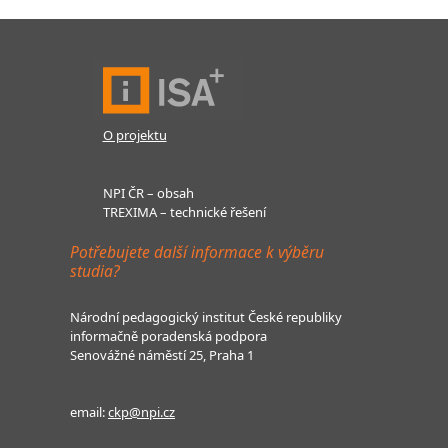
O projektu
NPI ČR – obsah
TREXIMA – technické řešení
Potřebujete další informace k výběru
studia?
Národní pedagogický institut České republiky
informačně poradenská podpora
Senovážné náměstí 25, Praha 1
email:
ckp@npi.cz