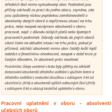
středních škol mimo vystudovaný obor. Podstatné jsou
příčiny odchodů za prací do jiného oboru, zejména, zda
jsou způsobeny nízkou poptávkou zaměstnavatelů o
absolventy daných oborů a nepříznivou situací na trhu
práce, nebo naopak nezájmem absolventů v oboru
pracovat, např. z důvodu nízkých platů nebo špatných
pracovních podmínek. Důvody odchodu do jiných oborů
závisí často na aktuální situaci na trhu práce, pokud je
příznivá, odchází absolventi mimo obor častěji kvůli lepší
nabídce a finančnímu ohodnocení, naopak v době krize je
častým důvodem, že absolvent práci nesehnal.
Poznámka: Údaje uvedené v textu byly zjištěny na základě
dotazování absolventů středního vzdělání s výučním listem a
středního vzdělání s maturitní zkouškou s odstupem 3 let od
ukončení (r. 2018) a absolventů vyšších odborných škol (2019)
s odstupem 8 let a ukazují skutečné uplatnění v oboru.
Pracovní uplatnění v oboru – absolventi
učebních oborů