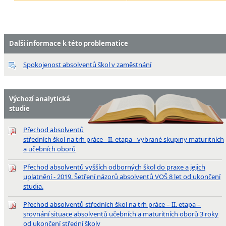
Další informace k této problematice
Spokojenost absolventů škol v zaměstnání
Výchozí analytická
studie
Přechod absolventů
středních škol na trh práce - II. etapa - vybrané skupiny maturitních
a učebních oborů
Přechod absolventů vyšších odborných škol do praxe a jejich
uplatnění - 2019. Šetření názorů absolventů VOŠ 8 let od ukončení
studia.
Přechod absolventů středních škol na trh práce – II. etapa –
srovnání situace absolventů učebních a maturitních oborů 3 roky
od ukončení střední školy