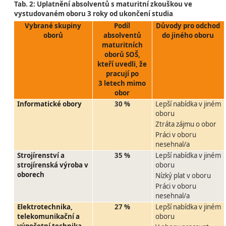
Tab. 2: Uplatnění absolventů s maturitní zkouškou ve
vystudovaném oboru 3 roky od ukončení studia
Vybrané skupiny
Podíl
Důvody pro odchod
oborů
absolventů
do jiného oboru
maturitních
oborů SOŠ,
kteří uvedli, že
pracují po
3 letech mimo
obor
Informatické obory
30 %
Lepší nabídka v jiném
oboru
Ztráta zájmu o obor
Práci v oboru
nesehnal/a
Strojírenství a
35 %
Lepší nabídka v jiném
strojírenská výroba v
oboru
oborech
Nízký plat v oboru
Práci v oboru
nesehnal/a
Elektrotechnika,
27 %
Lepší nabídka v jiném
telekomunikační a
oboru