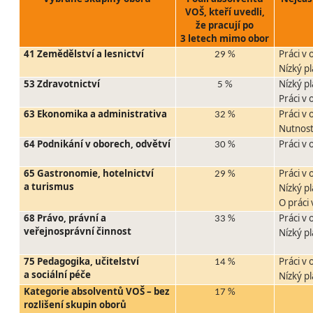
VOŠ, kteří uvedli,
že pracují po
3 letech mimo obor
41 Zemědělství a lesnictví
Práci v
29 %
Nízký pl
53 Zdravotnictví
Nízký pl
5 %
Práci v
63 Ekonomika a administrativa
Práci v
32 %
Nutnost
64 Podnikání v oborech, odvětví
Práci v
30 %
65 Gastronomie, hotelnictví
Práci v
29 %
a turismus
Nízký pl
O práci 
68 Právo, právní a
Práci v
33 %
veřejnosprávní činnost
Nízký pl
75 Pedagogika, učitelství
Práci v
14 %
a sociální péče
Nízký pl
Kategorie absolventů VOŠ – bez
17 %
rozlišení skupin oborů