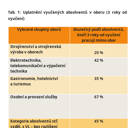
Tab. 1: Uplatnění vyučených absolventů v oboru (3 roky od
vyučení)
Vybrané skupiny oborů
Skutečný podíl absolventů,
kteří 3 roky od vyučení
pracují mimo obor
Strojírenství a strojírenská
výroba v oborech
20 %
Elektrotechnika,
42 %
telekomunikační a výpočetní
technika
Gastronomie, hotelnictví
35 %
a turismus
Osobní a provozní služby
67 %
Kategorie absolventů stř.
45 %
vzděl. s VL – bez rozlišení