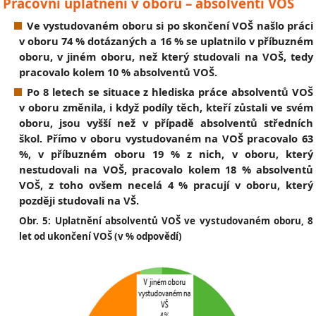
Pracovní uplatnění v oboru – absolventi VOŠ
Ve vystudovaném oboru si po skončení VOŠ našlo práci
v oboru 74 % dotázaných a 16 % se uplatnilo v příbuzném
oboru, v jiném oboru, než který studovali na VOŠ, tedy
pracovalo kolem 10 % absolventů VOŠ.
Po 8 letech se situace z hlediska práce absolventů VOŠ
v oboru změnila, i když podíly těch, kteří zůstali ve svém
oboru, jsou vyšší než v případě absolventů středních
škol. Přímo v oboru vystudovaném na VOŠ pracovalo 63
%, v příbuzném oboru 19 % z nich, v oboru, který
nestudovali na VOŠ, pracovalo kolem 18 % absolventů
VOŠ, z toho ovšem necelá 4 % pracují v oboru, který
později studovali na VŠ.
Obr. 5: Uplatnění absolventů VOŠ ve vystudovaném oboru, 8
let od ukončení VOŠ (v % odpovědí)