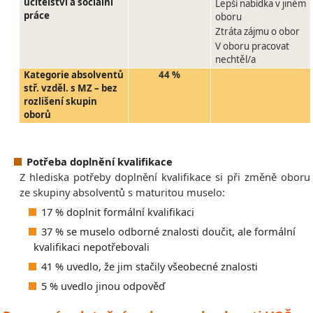
učitelství a sociální
Lepší nabídka v jiném
práce
oboru
Ztráta zájmu o obor
V oboru pracovat
nechtěl/a
Kategorie absolventů
44 %
stř. vzděl. s MZ – bez
rozlišení skupin
oborů
Potřeba doplnění kvalifikace
Z hlediska potřeby doplnění kvalifikace si při změně oboru
ze skupiny absolventů s maturitou muselo:
17 % doplnit formální kvalifikaci
37 % se muselo odborné znalosti doučit, ale formální
kvalifikaci nepotřebovali
41 % uvedlo, že jim stačily všeobecné znalosti
5 % uvedlo jinou odpověď