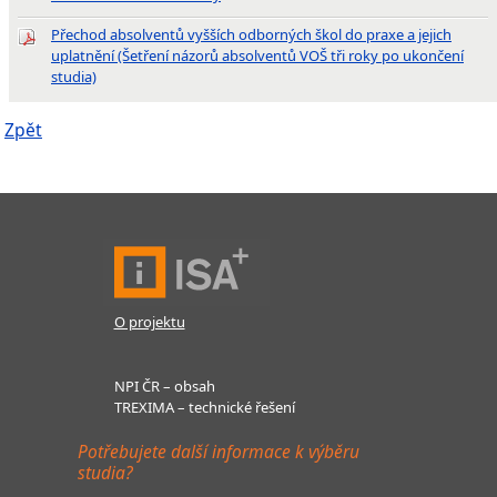
Přechod absolventů vyšších odborných škol do praxe a jejich
uplatnění (Šetření názorů absolventů VOŠ tři roky po ukončení
studia)
Zpět
O projektu
NPI ČR – obsah
TREXIMA – technické řešení
Potřebujete další informace k výběru
studia?