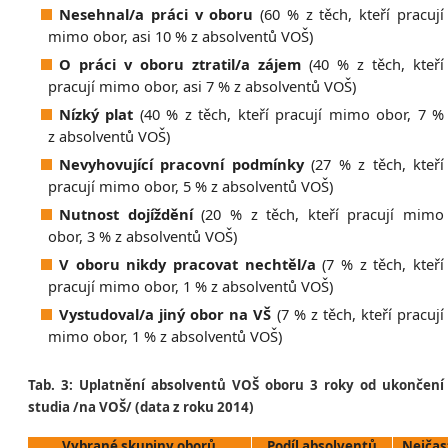
Nesehnal/a práci v oboru
(60 % z těch, kteří pracují
mimo obor, asi 10 % z absolventů VOŠ)
O práci v oboru ztratil/a zájem
(40 % z těch, kteří
pracují mimo obor, asi 7 % z absolventů VOŠ)
Nízký plat
(40 % z těch, kteří pracují mimo obor, 7 %
z absolventů VOŠ)
Nevyhovující pracovní podmínky
(27 % z těch, kteří
pracují mimo obor, 5 % z absolventů VOŠ)
Nutnost dojíždění
(20 % z těch, kteří pracují mimo
obor, 3 % z absolventů VOŠ)
V oboru nikdy pracovat nechtěl/a
(7 % z těch, kteří
pracují mimo obor, 1 % z absolventů VOŠ)
Vystudoval/a jiný obor na VŠ
(7 % z těch, kteří pracují
mimo obor, 1 % z absolventů VOŠ)
Tab. 3: Uplatnění absolventů VOŠ oboru 3 roky od ukončení
studia /na VOŠ/ (data z roku 2014)
Vybrané skupiny oborů
Podíl absolventů
Nejčas