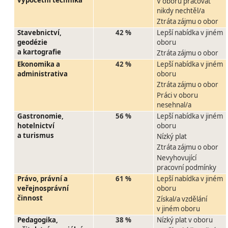
výpočetní technika
V oboru pracovat
nikdy nechtěl/a
Ztráta zájmu o obor
Stavebnictví,
42 %
Lepší nabídka v jiném
geodézie
oboru
a kartografie
Ztráta zájmu o obor
Ekonomika a
42 %
Lepší nabídka v jiném
administrativa
oboru
Ztráta zájmu o obor
Práci v oboru
nesehnal/a
Gastronomie,
56 %
Lepší nabídka v jiném
hotelnictví
oboru
a turismus
Nízký plat
Ztráta zájmu o obor
Nevyhovující
pracovní podmínky
Právo, právní a
61 %
Lepší nabídka v jiném
veřejnosprávní
oboru
činnost
Získal/a vzdělání
v jiném oboru
Pedagogika,
38 %
Nízký plat v oboru