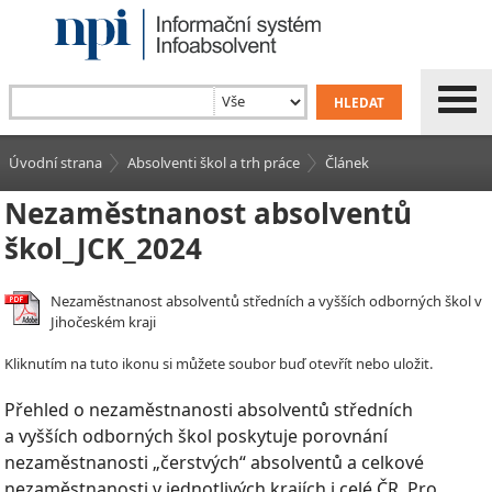
Úvodní strana
Absolventi škol a trh práce
Článek
Nezaměstnanost absolventů
škol_JCK_2024
Nezaměstnanost absolventů středních a vyšších odborných škol v
Jihočeském kraji
Kliknutím na tuto ikonu si můžete soubor buď otevřít nebo uložit.
Přehled o nezaměstnanosti absolventů středních
a vyšších odborných škol poskytuje porovnání
nezaměstnanosti „čerstvých“ absolventů a celkové
nezaměstnanosti v jednotlivých krajích i celé ČR. Pro