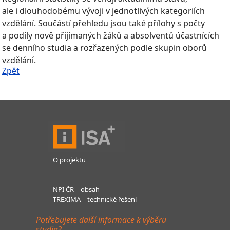
ale i dlouhodobému vývoji v jednotlivých kategoriích
vzdělání. Součástí přehledu jsou také přílohy s počty
a podíly nově přijímaných žáků a absolventů účastnících
se denního studia a rozřazených podle skupin oborů
vzdělání.
Zpět
O projektu
NPI ČR – obsah
TREXIMA – technické řešení
Potřebujete další informace k výběru
studia?