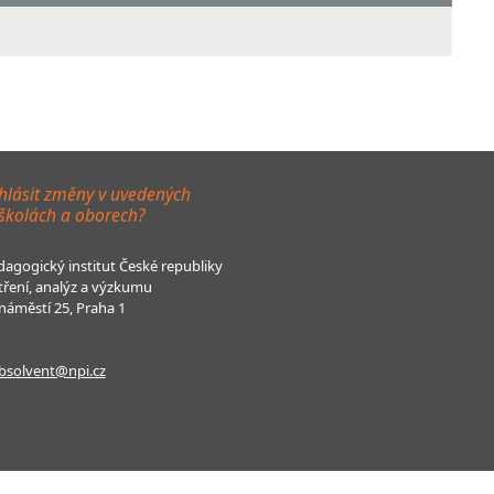
hlásit změny v uvedených
 školách a oborech?
agogický institut České republiky
tření, analýz a výzkumu
áměstí 25, Praha 1
bsolvent@npi.cz