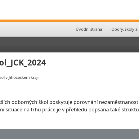
Úvodní strana
Obory, školy a
ol_JCK_2024
l v Jihočeském kraji
šších odborných škol poskytuje porovnání nezaměstnanosti
slení situace na trhu práce je v přehledu popsána také stru