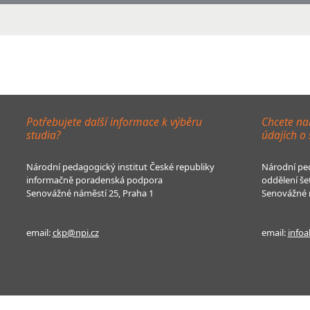
Potřebujete další informace k výběru
Chcete na
studia?
údajích o
Národní pedagogický institut České republiky
Národní ped
informačně poradenská podpora
oddělení še
Senovážné náměstí 25, Praha 1
Senovážné n
email:
ckp@npi.cz
email:
infoa