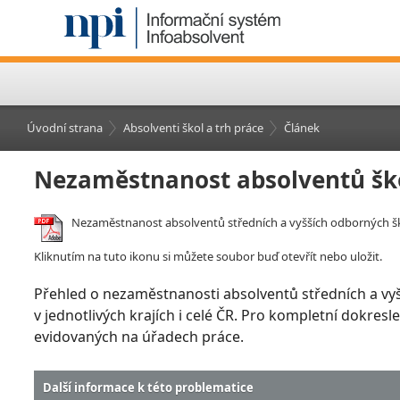
Úvodní strana
Absolventi škol a trh práce
Článek
Nezaměstnanost absolventů š
Nezaměstnanost absolventů středních a vyšších odborných š
Kliknutím na tuto ikonu si můžete soubor buď otevřít nebo uložit.
Přehled o nezaměstnanosti absolventů středních a vy
v jednotlivých krajích i celé ČR. Pro kompletní dokre
evidovaných na úřadech práce.
Další informace k této problematice