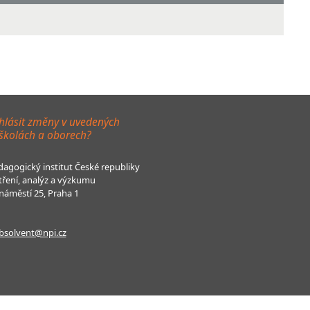
hlásit změny v uvedených
 školách a oborech?
agogický institut České republiky
tření, analýz a výzkumu
áměstí 25, Praha 1
bsolvent@npi.cz