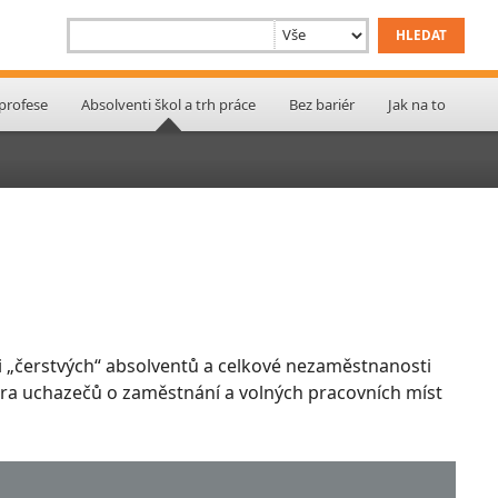
 profese
Absolventi škol a trh práce
Bez bariér
Jak na to
 „čerstvých“ absolventů a celkové nezaměstnanosti
ktura uchazečů o zaměstnání a volných pracovních míst