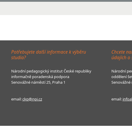
Potřebujete další informace k výběru
Chcete na
studia?
údajích o
Národní pedagogický institut České republiky
Národní ped
informačně poradenská podpora
oddělení še
Senovážné náměstí 25, Praha 1
Senovážné n
email:
ckp@npi.cz
email:
infoa