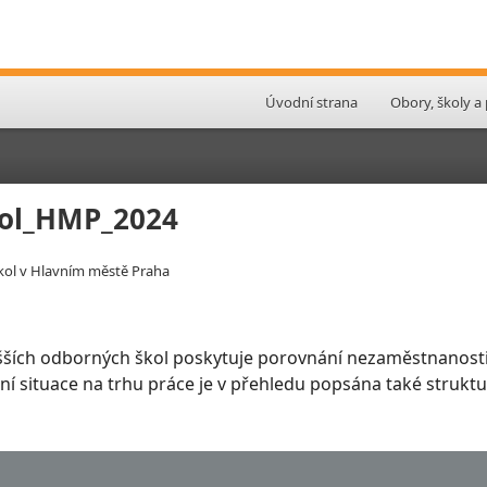
Úvodní strana
Obory, školy a
kol_HMP_2024
kol v Hlavním městě Praha
šších odborných škol poskytuje porovnání nezaměstnanosti
slení situace na trhu práce je v přehledu popsána také stru