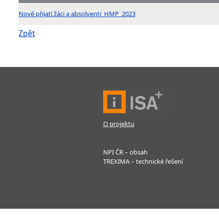
Nově přijatí žáci a absolventi_HMP_2023
Zpět
O projektu
NPI ČR – obsah
TREXIMA – technické řešení