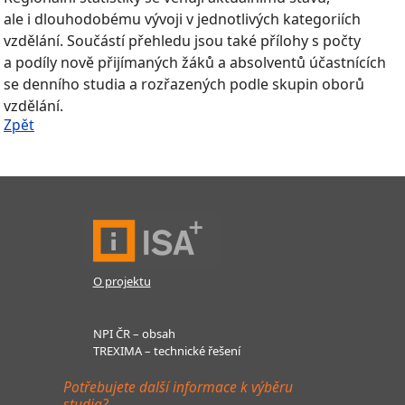
ale i dlouhodobému vývoji v jednotlivých kategoriích
vzdělání. Součástí přehledu jsou také přílohy s počty
a podíly nově přijímaných žáků a absolventů účastnících
se denního studia a rozřazených podle skupin oborů
vzdělání.
Zpět
O projektu
NPI ČR – obsah
TREXIMA – technické řešení
Potřebujete další informace k výběru
studia?