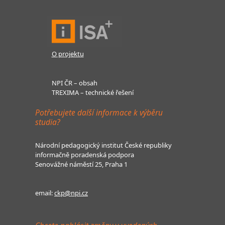
O projektu
NPI ČR – obsah
TREXIMA – technické řešení
Potřebujete další informace k výběru
studia?
Národní pedagogický institut České republiky
informačně poradenská podpora
Senovážné náměstí 25, Praha 1
email:
ckp@npi.cz