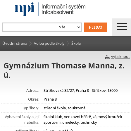
Úvodní strana
Volba podle školy
Škola
vytisknout
Gymnázium Thomase Manna, z.
ú.
Adresa:
Střížkovská 32/27, Praha 8 - Střížkov, 18000
Okres:
Praha 8
Typ školy:
střední škola, soukromá
Vybavení školy a její
školní klub, venkovní hřiště, zájmový kroužek
nabídka:
sportovní, umělecký, technický