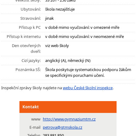
Velikost školy:
SŠ 201 - 250 žáků
Ubytování:
škola nezajišťuje
Stravování:
jinak
Přístup k PC
v době mimo vyučování: v omezené míře
Přístup k internetu
v době mimo vyučování: v neomezené míře
Den otevřených
viz web školy
dveří:
Cizí jazyky:
anglický (A), německý (N)
Poznámka SŠ:
Škola poskytuje systematickou podporu žákům
se specifickými poruchami učení.
Inspekční zprávy školy najdete na
webu České školní inspekce
.
Kontakt
www
http://www.gymnaziumtm.cz
E-mail
petrova@gtmskola.cz
Telefon
283 881 850