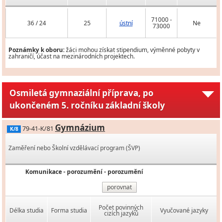
71000 -
36 / 24
25
ústní
Ne
73000
Poznámky k oboru:
žáci mohou získat stipendium, výměnné pobyty v
zahraničí, účast na mezinárodních projektech.
Osmiletá gymnaziální příprava, po
ukončeném 5. ročníku základní školy
Gymnázium
79-41-K/81
K/8
Zaměření nebo Školní vzdělávací program (ŠVP)
Komunikace - porozumění - porozumění
porovnat
Počet povinných
Délka studia
Forma studia
Vyučované jazyky
cizích jazyků