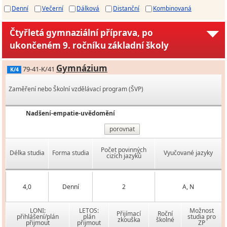
Denní
Večerní
Dálková
Distanční
Kombinovaná
Čtyřletá gymnaziální příprava, po
ukončeném 9. ročníku základní školy
Gymnázium
79-41-K/41
K/4
Zaměření nebo Školní vzdělávací program (ŠVP)
Nadšení-empatie-uvědomění
porovnat
Počet povinných
Délka studia
Forma studia
Vyučované jazyky
cizích jazyků
4,0
Denní
2
A, N
LONI:
LETOS:
Možnost
Přijímací
Roční
přihlášení/plán
plán
studia pro
zkouška
školné
přijmout
přijmout
ZP