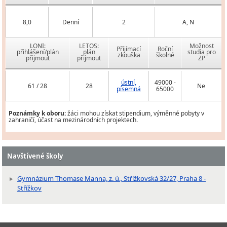
8,0
Denní
2
A, N
LONI:
LETOS:
Možnost
Přijímací
Roční
přihlášení/plán
plán
studia pro
zkouška
školné
přijmout
přijmout
ZP
ústní,
49000 -
61 / 28
28
Ne
písemná
65000
Poznámky k oboru:
žáci mohou získat stipendium, výměnné pobyty v
zahraničí, účast na mezinárodních projektech.
Navštívené školy
Gymnázium Thomase Manna, z. ú., Střížkovská 32/27, Praha 8 -
Střížkov