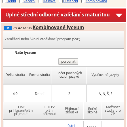
Denní
Večerní
Dálková
Distanční
Kombinovaná
Úplné střední odborné vzdělání s maturitou
Kombinované lyceum
78-42-M/06
M
Zaměření nebo Školní vzdělávací program (ŠVP)
Naše lyceum
porovnat
Počet povinných
Délka studia
Forma studia
Vyučované jazyky
cizích jazyků
4,0
Denní
2
A, N, Š, F
LONI:
LETOS:
Možnost
Přijímací
Roční
přihlášení/plán
plán
studia pro
zkouška
školné
přijmout
přijmout
ZP
ústní,