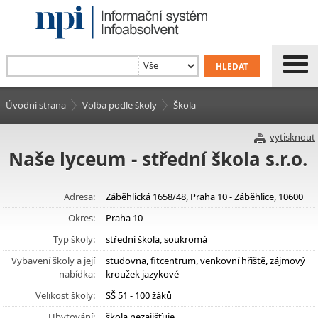
Úvodní strana
Volba podle školy
Škola
vytisknout
Naše lyceum - střední škola s.r.o.
Adresa:
Záběhlická 1658/48, Praha 10 - Záběhlice, 10600
Okres:
Praha 10
Typ školy:
střední škola, soukromá
Vybavení školy a její
studovna, fitcentrum, venkovní hřiště, zájmový
nabídka:
kroužek jazykové
Velikost školy:
SŠ 51 - 100 žáků
Ubytování:
škola nezajišťuje