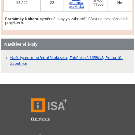
10700 -
53 / 22
22
písemná,
Ne
11500
praktická
Poznámky k oboru:
výměnné pobyty v zahraničí, účast na mezinárodních
projektech.
Navštívené školy
Naše lyceum - střední škola s.r.o., Záběhlická 1658/48, Praha 10 -
Záběhlice
O projektu