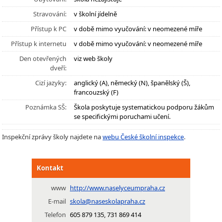
Stravování:
v školní jídelně
Přístup k PC
v době mimo vyučování: v neomezené míře
Přístup k internetu
v době mimo vyučování: v neomezené míře
Den otevřených
viz web školy
dveří:
Cizí jazyky:
anglický (A), německý (N), španělský (Š),
francouzský (F)
Poznámka SŠ:
Škola poskytuje systematickou podporu žákům
se specifickými poruchami učení.
Inspekční zprávy školy najdete na
webu České školní inspekce
.
Kontakt
www
http://www.naselyceumpraha.cz
E-mail
skola@naseskolapraha.cz
Telefon
605 879 135, 731 869 414