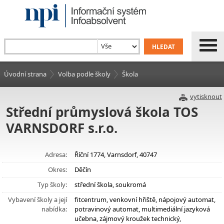
Úvodní strana
Volba podle školy
Škola
vytisknout
Střední průmyslová škola TOS
VARNSDORF s.r.o.
Adresa:
Říční 1774, Varnsdorf, 40747
Okres:
Děčín
Typ školy:
střední škola, soukromá
Vybavení školy a její
fitcentrum, venkovní hřiště, nápojový automat,
nabídka:
potravinový automat, multimediální jazyková
učebna, zájmový kroužek technický,