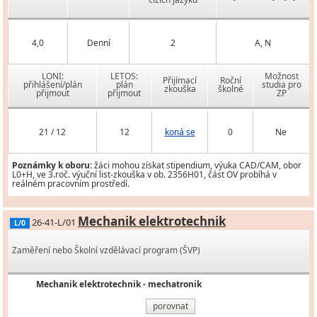
4,0
Denní
2
A, N
LONI:
LETOS:
Možnost
Přijímací
Roční
přihlášení/plán
plán
studia pro
zkouška
školné
přijmout
přijmout
ZP
21 / 12
12
koná se
0
Ne
Poznámky k oboru:
žáci mohou získat stipendium, výuka CAD/CAM, obor
L0+H, ve 3.roč. výuční list-zkouška v ob. 2356H01, část OV probíhá v
reálném pracovním prostředí.
Mechanik elektrotechnik
26-41-L/01
L/0
Zaměření nebo Školní vzdělávací program (ŠVP)
Mechanik elektrotechnik - mechatronik
porovnat