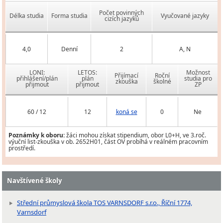
Počet povinných
Délka studia
Forma studia
Vyučované jazyky
cizích jazyků
4,0
Denní
2
A, N
LONI:
LETOS:
Možnost
Přijímací
Roční
přihlášení/plán
plán
studia pro
zkouška
školné
přijmout
přijmout
ZP
60 / 12
12
koná se
0
Ne
Poznámky k oboru:
žáci mohou získat stipendium, obor L0+H, ve 3.roč.
výuční list-zkouška v ob. 2652H01, část OV probíhá v reálném pracovním
prostředí.
Navštívené školy
Střední průmyslová škola TOS VARNSDORF s.r.o., Říční 1774,
Varnsdorf