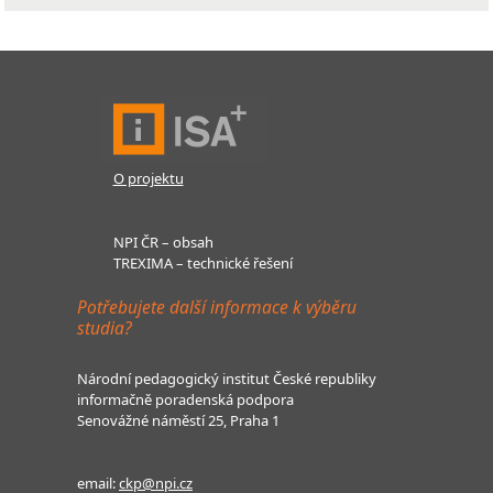
O projektu
NPI ČR – obsah
TREXIMA – technické řešení
Potřebujete další informace k výběru
studia?
Národní pedagogický institut České republiky
informačně poradenská podpora
Senovážné náměstí 25, Praha 1
email:
ckp@npi.cz