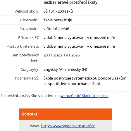
bezbariérové prostředí školy
Velikost školy:
SŠ 151 - 200 žáků
Ubytování:
škola nezajišťuje
Stravování:
v školní jídelně
Přístup k PC
v době mimo vyučování: v omezené míře
Přístup k internetu
v době mimo vyučování: v omezené míře
Den otevřených
28.11.2025, 19.1.2026
dveří:
Cizí jazyky:
anglický (A), německý (N)
Poznámka SŠ:
Škola poskytuje systematickou podporu žákům
se specifickými poruchami učení.
Inspekční zprávy školy najdete na
webu České školní inspekce
.
Kontakt
www
http://www.spstosvarnsdorf.cz