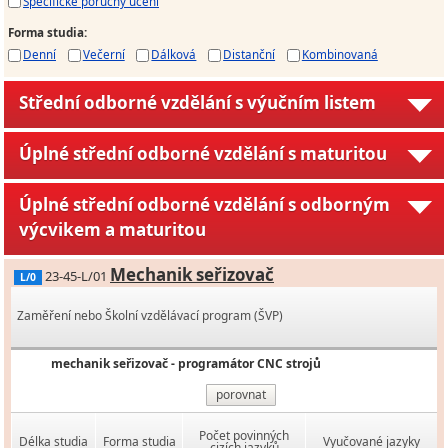
Specifické poruchy učení
Forma studia
:
Denní
Večerní
Dálková
Distanční
Kombinovaná
Střední odborné vzdělání s výučním listem
Úplné střední odborné vzdělání s maturitou
Úplné střední odborné vzdělání s odborným
výcvikem a maturitou
Mechanik seřizovač
23-45-L/01
L/0
Zaměření nebo Školní vzdělávací program (ŠVP)
mechanik seřizovač - programátor CNC strojů
porovnat
Počet povinných
Délka studia
Forma studia
Vyučované jazyky
cizích jazyků