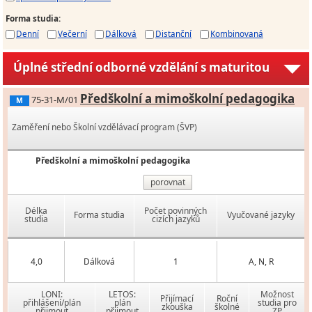
Forma studia
:
Denní
Večerní
Dálková
Distanční
Kombinovaná
Úplné střední odborné vzdělání s maturitou
Předškolní a mimoškolní pedagogika
75-31-M/01
M
Zaměření nebo Školní vzdělávací program (ŠVP)
Předškolní a mimoškolní pedagogika
porovnat
Délka
Počet povinných
Forma studia
Vyučované jazyky
studia
cizích jazyků
4,0
Dálková
1
A, N, R
LONI:
LETOS:
Možnost
Přijímací
Roční
přihlášení/plán
plán
studia pro
zkouška
školné
přijmout
přijmout
ZP