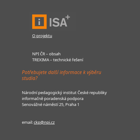
O projektu
NPI ČR – obsah
TREXIMA – technické řešení
Potřebujete další informace k výběru
studia?
Národní pedagogický institut České republiky
informačně poradenská podpora
Senovážné náměstí 25, Praha 1
email:
ckp@npi.cz