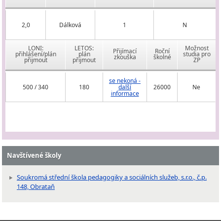
2,0
Dálková
1
N
LONI:
LETOS:
Možnost
Přijímací
Roční
přihlášení/plán
plán
studia pro
zkouška
školné
přijmout
přijmout
ZP
se nekoná -
500 / 340
180
další
26000
Ne
informace
Navštívené školy
Soukromá střední škola pedagogiky a sociálních služeb, s.r.o., č.p.
148, Obrataň