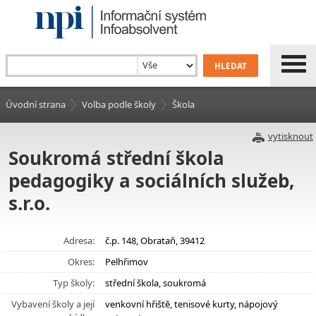
Úvodní strana
Volba podle školy
Škola
vytisknout
Soukromá střední škola
pedagogiky a sociálních služeb,
s.r.o.
Adresa:
č.p. 148, Obrataň, 39412
Okres:
Pelhřimov
Typ školy:
střední škola, soukromá
Vybavení školy a její
venkovní hřiště, tenisové kurty, nápojový