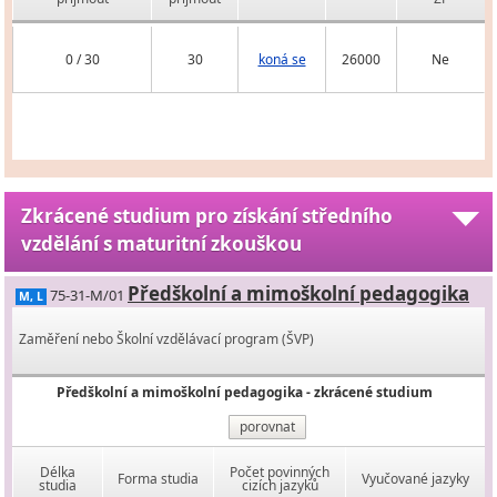
0 / 30
30
koná se
26000
Ne
Zkrácené studium pro získání středního
vzdělání s maturitní zkouškou
Předškolní a mimoškolní pedagogika
75-31-M/01
M, L
Zaměření nebo Školní vzdělávací program (ŠVP)
Předškolní a mimoškolní pedagogika - zkrácené studium
porovnat
Délka
Počet povinných
Forma studia
Vyučované jazyky
studia
cizích jazyků