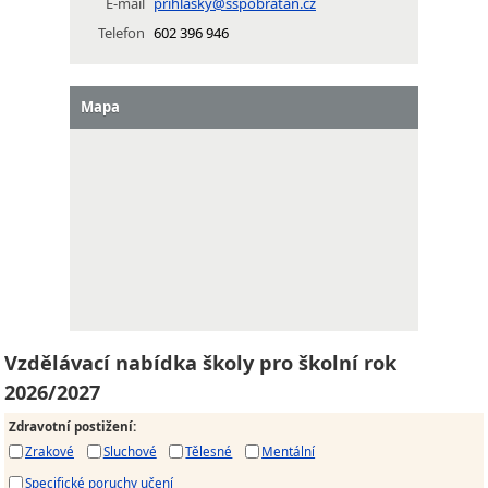
E-mail
prihlasky@sspobratan.cz
Telefon
602 396 946
Mapa
Vzdělávací nabídka školy pro školní rok
2026/2027
Zdravotní postižení
:
Zrakové
Sluchové
Tělesné
Mentální
Specifické poruchy učení