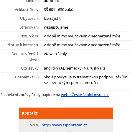
nabídka:
automat
Velikost školy:
SŠ 601 - 650 žáků
Ubytování:
lze zajistit
Stravování:
nezajišťujeme
Přístup k PC
v době mimo vyučování: v neomezené míře
Přístup k internetu
v době mimo vyučování: v neomezené míře
Den otevřených
viz web školy
dveří:
Cizí jazyky:
anglický (A), německý (N), ruský (R)
Poznámka SŠ:
Škola poskytuje systematickou podporu žákům
se specifickými poruchami učení.
Inspekční zprávy školy najdete na
webu České školní inspekce
.
Kontakt
www
http://www.sspobratan.cz