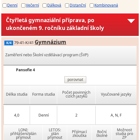
Denní
Večerní
Dálková
Distanční
Kombinovaná
Čtyřletá gymnaziální příprava, po
ukončeném 9. ročníku základní školy
Gymnázium
79-41-K/41
K/4
Zaměření nebo Školní vzdělávací program (ŠVP)
Pansofie 4
porovnat
Počet povinných
Délka studia
Forma studia
Vyučované jazyky
cizích jazyků
4,0
Denní
2
A, N, F
LONI:
LETOS:
Možnost
Přijímací
Roční
přihlášení/plán
plán
studia pro
zkouška
školné
přijmout
přijmout
ZP