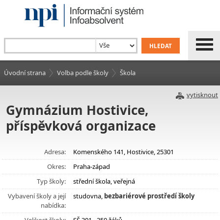
Úvodní strana
Volba podle školy
Škola
vytisknout
Gymnázium Hostivice,
příspěvková organizace
Adresa:
Komenského 141, Hostivice, 25301
Okres:
Praha-západ
Typ školy:
střední škola, veřejná
Vybavení školy a její
studovna,
bezbariérové prostředí školy
nabídka: