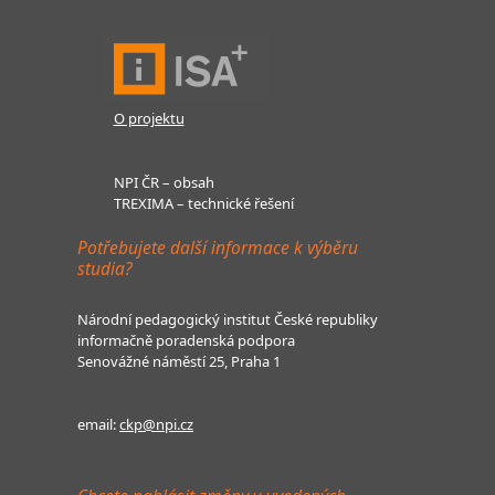
O projektu
NPI ČR – obsah
TREXIMA – technické řešení
Potřebujete další informace k výběru
studia?
Národní pedagogický institut České republiky
informačně poradenská podpora
Senovážné náměstí 25, Praha 1
email:
ckp@npi.cz