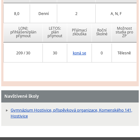
8,0
Denní
2
A, N, F
LONI:
LETOS:
Možnost
Přijímací
Roční
přihlášení/plán
plán
studia pro
zkouška
školné
přijmout
přijmout
ZP
209 / 30
30
koná se
0
Tělesně
Navštívené školy
Gymnázium Hostivice, příspěvková organizace, Komenského 141,
Hostivice