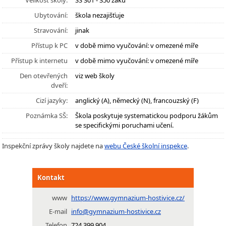
Velikost školy:
SŠ 301 - 350 žáků
Ubytování:
škola nezajišťuje
Stravování:
jinak
Přístup k PC
v době mimo vyučování: v omezené míře
Přístup k internetu
v době mimo vyučování: v omezené míře
Den otevřených
viz web školy
dveří:
Cizí jazyky:
anglický (A), německý (N), francouzský (F)
Poznámka SŠ:
Škola poskytuje systematickou podporu žákům
se specifickými poruchami učení.
Inspekční zprávy školy najdete na
webu České školní inspekce
.
Kontakt
www
https://www.gymnazium-hostivice.cz/
E-mail
info@gymnazium-hostivice.cz
Telefon
724 399 904