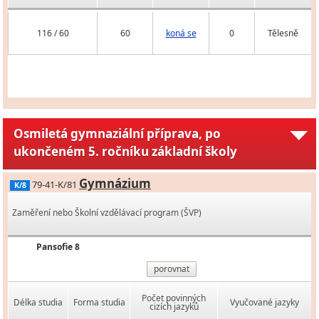
116 / 60
60
koná se
0
Tělesně
Osmiletá gymnaziální příprava, po
ukončeném 5. ročníku základní školy
Gymnázium
79-41-K/81
K/8
Zaměření nebo Školní vzdělávací program (ŠVP)
Pansofie 8
porovnat
Počet povinných
Délka studia
Forma studia
Vyučované jazyky
cizích jazyků