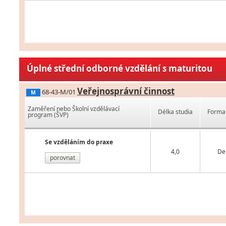
Úplné střední odborné vzdělání s maturitou
Veřejnosprávní činnost
68-43-M/01
M
Zaměření nebo Školní vzdělávací
Délka studia
Forma 
program (ŠVP)
Se vzděláním do praxe
4,0
De
porovnat