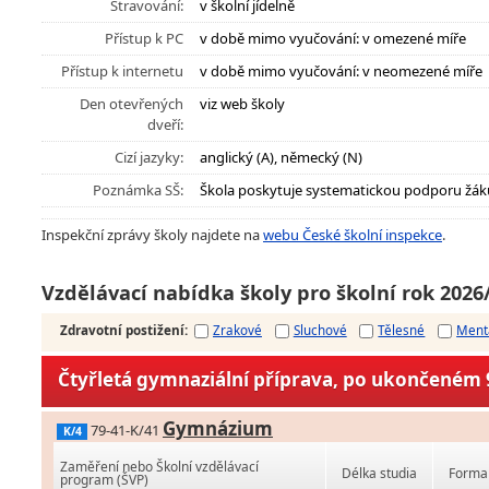
Stravování:
v školní jídelně
Přístup k PC
v době mimo vyučování: v omezené míře
Přístup k internetu
v době mimo vyučování: v neomezené míře
Den otevřených
viz web školy
dveří:
Cizí jazyky:
anglický (A), německý (N)
Poznámka SŠ:
Škola poskytuje systematickou podporu žák
Inspekční zprávy školy najdete na
webu České školní inspekce
.
Vzdělávací nabídka školy pro školní rok 2026
Zdravotní postižení
:
Zrakové
Sluchové
Tělesné
Ment
Čtyřletá gymnaziální příprava, po ukončeném 9
Gymnázium
79-41-K/41
K/4
Zaměření nebo Školní vzdělávací
Délka studia
Forma 
program (ŠVP)