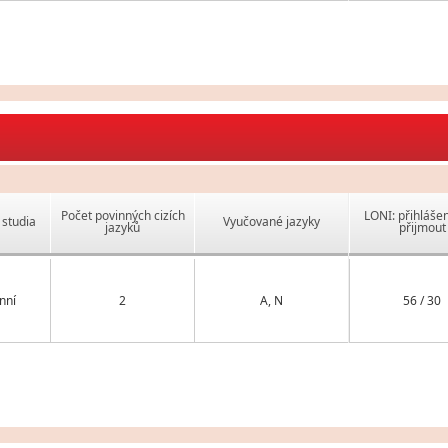
Počet povinných cizích
LONI: přihlášen
studia
Vyučované jazyky
jazyků
přijmout
nní
2
A, N
56 / 30