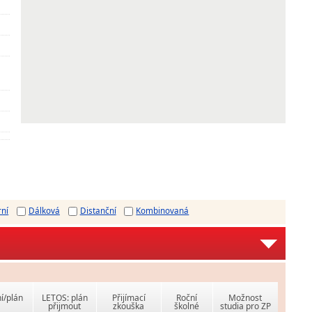
rní
Dálková
Distanční
Kombinovaná
í/plán
LETOS: plán
Přijímací
Roční
Možnost
přijmout
zkouška
školné
studia pro ZP