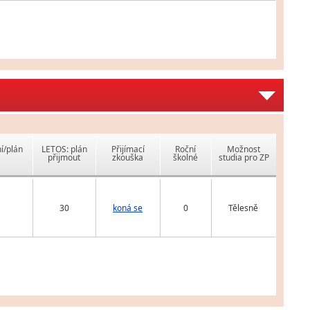
í/plán
LETOS: plán
Přijímací
Roční
Možnost
přijmout
zkouška
školné
studia pro ZP
30
koná se
0
Tělesně