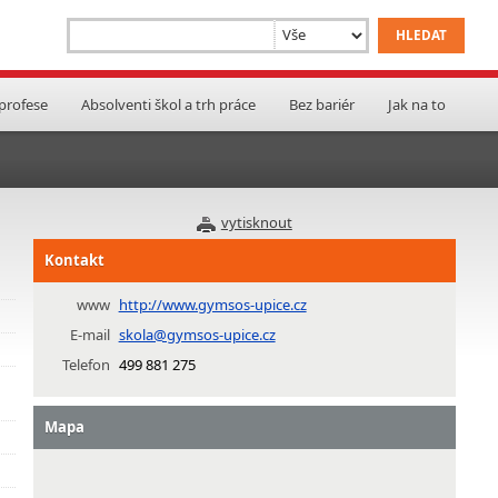
 profese
Absolventi škol a trh práce
Bez bariér
Jak na to
vytisknout
Kontakt
www
http://www.gymsos-upice.cz
E-mail
skola@gymsos-upice.cz
Telefon
499 881 275
Mapa