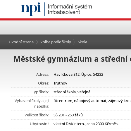
Úvodní strana
Volba podle školy
Škola
Městské gymnázium a střední 
Adresa:
Havlíčkova 812, Úpice, 54232
Okres:
Trutnov
Typ školy:
střední škola, veřejná
Vybavení školy a její
fitcentrum, nápojový automat, zájmový kro
nabídka:
Velikost školy:
SŠ 201 - 250 žáků
Ubytování:
vlastní DM/intern., cena 2300 Kč/měs.