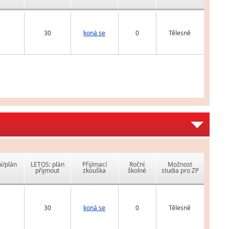
30
koná se
0
Tělesně
í/plán
LETOS: plán
Přijímací
Roční
Možnost
přijmout
zkouška
školné
studia pro ZP
30
koná se
0
Tělesně