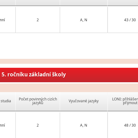
nní
2
A, N
43 / 30
5. ročníku základní školy
Počet povinných cizích
LONI: přihlášen
studia
Vyučované jazyky
jazyků
přijmout
nní
2
A, N
48 / 30