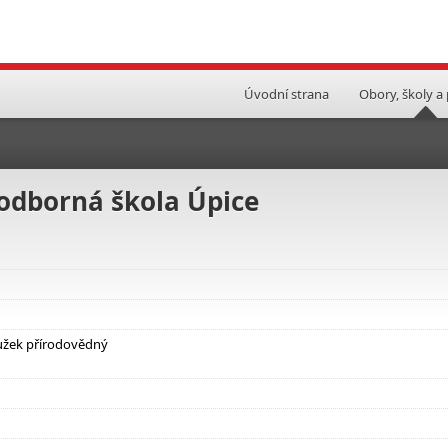
Úvodní strana
Obory, školy a
odborná škola Úpice
užek přírodovědný