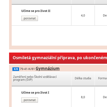
Učíme se pro život II
4,0
De
porovnat
Osmiletá gymnaziální příprava, po ukončeném 
Gymnázium
79-41-K/81
K/8
Zaměření nebo Školní vzdělávací
Délka studia
Forma 
program (ŠVP)
Učíme se pro život I
8,0
De
porovnat