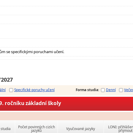
ům se specifickými poruchami učení.
/2027
ální
Specifické poruchy učení
Forma studia
:
Denní
Veče
. ročníku základní školy
Počet povinných cizích
LONI: přihlášen
studia
Vyučované jazyky
jazyků
přijmout