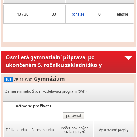
43 / 30
30
koná se
0
Tělesně
Osmiletá gymnaziální příprava, po
ukončeném 5. ročníku základní školy
Gymnázium
79-41-K/81
K/8
Zaměření nebo Školní vzdělávací program (ŠVP)
Učíme se pro život I
porovnat
Počet povinných
Délka studia
Forma studia
Vyučované jazyky
cizích jazyků