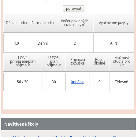
porovnat
Počet povinných
Délka studia
Forma studia
Vyučované jazyky
cizích jazyků
4,0
Denní
2
A, N
LONI:
LETOS:
Možnost
Přijímací
Roční
přihlášení/plán
plán
studia pro
zkouška
školné
přijmout
přijmout
ZP
56 / 30
30
koná se
0
Tělesně
Navštívené školy