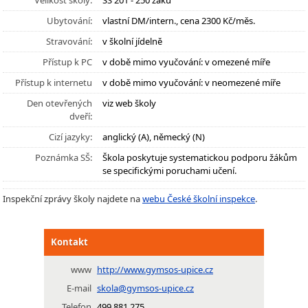
Velikost školy:
SŠ 201 - 250 žáků
Ubytování:
vlastní DM/intern., cena 2300 Kč/měs.
Stravování:
v školní jídelně
Přístup k PC
v době mimo vyučování: v omezené míře
Přístup k internetu
v době mimo vyučování: v neomezené míře
Den otevřených
viz web školy
dveří:
Cizí jazyky:
anglický (A), německý (N)
Poznámka SŠ:
Škola poskytuje systematickou podporu žákům
se specifickými poruchami učení.
Inspekční zprávy školy najdete na
webu České školní inspekce
.
Kontakt
www
http://www.gymsos-upice.cz
E-mail
skola@gymsos-upice.cz
Telefon
499 881 275