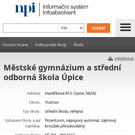
Úvodní strana
Volba podle školy
Škola
vytisknout
Městské gymnázium a střední
odborná škola Úpice
Adresa:
Havlíčkova 812, Úpice, 54232
Okres:
Trutnov
Typ školy:
střední škola, veřejná
Vybavení školy a její
fitcentrum, nápojový automat, zájmový
nabídka:
kroužek přírodovědný