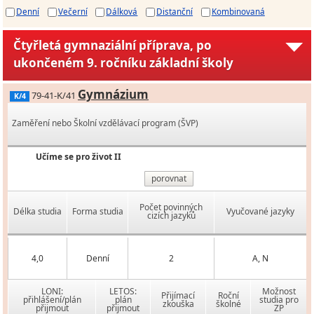
Denní
Večerní
Dálková
Distanční
Kombinovaná
Čtyřletá gymnaziální příprava, po
ukončeném 9. ročníku základní školy
Gymnázium
79-41-K/41
K/4
Zaměření nebo Školní vzdělávací program (ŠVP)
Učíme se pro život II
porovnat
Počet povinných
Délka studia
Forma studia
Vyučované jazyky
cizích jazyků
4,0
Denní
2
A, N
LONI:
LETOS:
Možnost
Přijímací
Roční
přihlášení/plán
plán
studia pro
zkouška
školné
přijmout
přijmout
ZP