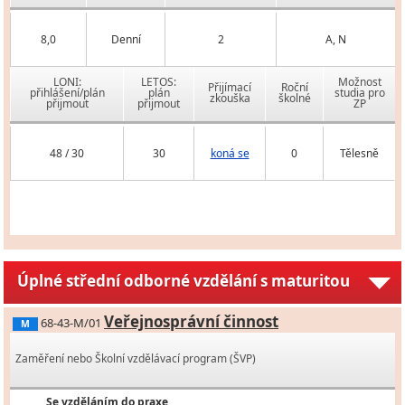
8,0
Denní
2
A, N
LONI:
LETOS:
Možnost
Přijímací
Roční
přihlášení/plán
plán
studia pro
zkouška
školné
přijmout
přijmout
ZP
48 / 30
30
koná se
0
Tělesně
Úplné střední odborné vzdělání s maturitou
Veřejnosprávní činnost
68-43-M/01
M
Zaměření nebo Školní vzdělávací program (ŠVP)
Se vzděláním do praxe