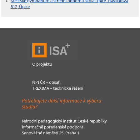
Městské gymnázium a střední odborná škola Úpice, Havlíčkova
812, Úpice
O projektu
NPI ČR – obsah
TREXIMA – technické řešení
Potřebujete další informace k výběru
studia?
Národní pedagogický institut České republiky
informačně poradenská podpora
Senovážné náměstí 25, Praha 1