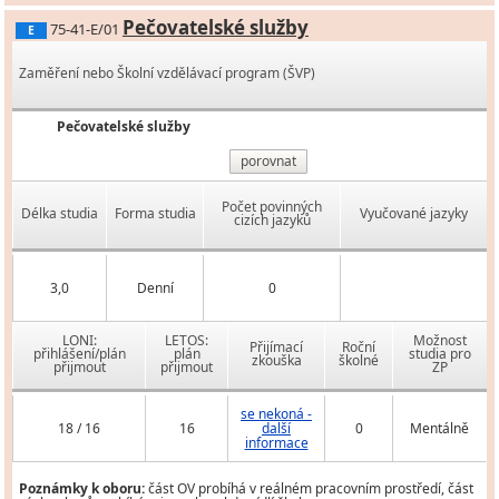
Pečovatelské služby
75-41-E/01
E
Zaměření nebo Školní vzdělávací program (ŠVP)
Pečovatelské služby
porovnat
Počet povinných
Délka studia
Forma studia
Vyučované jazyky
cizích jazyků
3,0
Denní
0
LONI:
LETOS:
Možnost
Přijímací
Roční
přihlášení/plán
plán
studia pro
zkouška
školné
přijmout
přijmout
ZP
se nekoná -
18 / 16
16
další
0
Mentálně
informace
Poznámky k oboru:
část OV probíhá v reálném pracovním prostředí, část