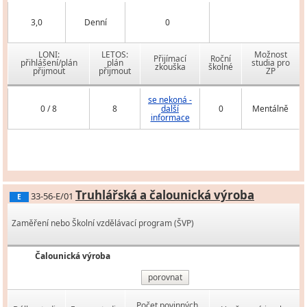
3,0
Denní
0
LONI:
LETOS:
Možnost
Přijímací
Roční
přihlášení/plán
plán
studia pro
zkouška
školné
přijmout
přijmout
ZP
se nekoná -
0 / 8
8
další
0
Mentálně
informace
Truhlářská a čalounická výroba
33-56-E/01
E
Zaměření nebo Školní vzdělávací program (ŠVP)
Čalounická výroba
porovnat
Počet povinných