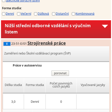
Specifické poruchy učení
Forma studia
:
Denní
Večerní
Dálková
Distanční
Kombinovaná
Nižší střední odborné vzdělání s výučním
listem
Strojírenské práce
23-51-E/01
E
Zaměření nebo Školní vzdělávací program (ŠVP)
Práce v autoservisu
porovnat
Počet povinných
Délka studia
Forma studia
Vyučované jazyky
cizích jazyků
3,0
Denní
0