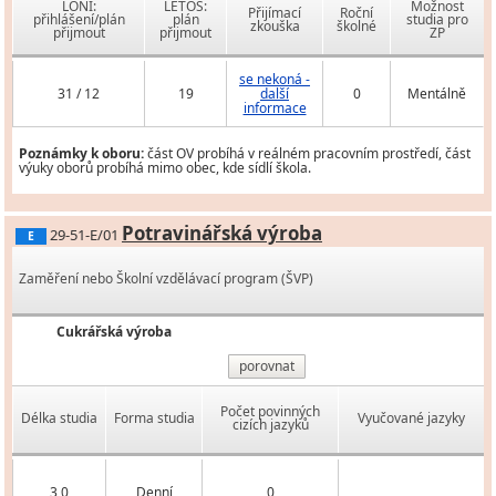
LONI:
LETOS:
Možnost
Přijímací
Roční
přihlášení/plán
plán
studia pro
zkouška
školné
přijmout
přijmout
ZP
se nekoná -
31 / 12
19
další
0
Mentálně
informace
Poznámky k oboru:
část OV probíhá v reálném pracovním prostředí, část
výuky oborů probíhá mimo obec, kde sídlí škola.
Potravinářská výroba
29-51-E/01
E
Zaměření nebo Školní vzdělávací program (ŠVP)
Cukrářská výroba
porovnat
Počet povinných
Délka studia
Forma studia
Vyučované jazyky
cizích jazyků
3,0
Denní
0