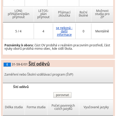
LONI:
LETOS:
Možnost
Přijímací
Roční
přihlášení/plán
plán
studia pro
zkouška
školné
přijmout
přijmout
ZP
se nekoná -
5 / 4
4
další
0
Mentálně
informace
Poznámky k oboru:
část OV probíhá v reálném pracovním prostředí, část
výuky oborů probíhá mimo obec, kde sídlí škola.
Šití oděvů
31-59-E/01
E
Zaměření nebo Školní vzdělávací program (ŠVP)
Šití oděvů
porovnat
Počet povinných
Délka studia
Forma studia
Vyučované jazyky
cizích jazyků