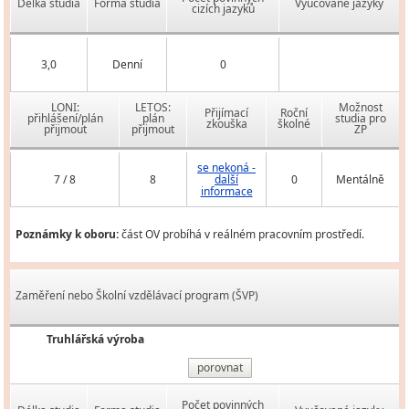
Délka studia
Forma studia
Vyučované jazyky
cizích jazyků
3,0
Denní
0
LONI:
LETOS:
Možnost
Přijímací
Roční
přihlášení/plán
plán
studia pro
zkouška
školné
přijmout
přijmout
ZP
se nekoná -
7 / 8
8
další
0
Mentálně
informace
Poznámky k oboru:
část OV probíhá v reálném pracovním prostředí.
Zaměření nebo Školní vzdělávací program (ŠVP)
Truhlářská výroba
porovnat
Počet povinných