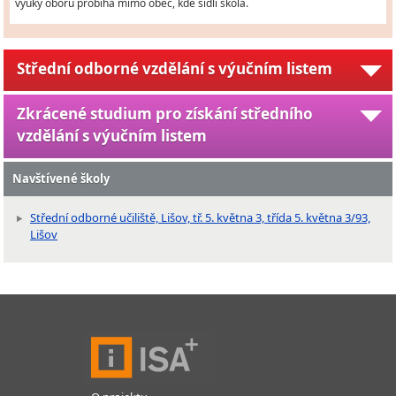
výuky oborů probíhá mimo obec, kde sídlí škola.
Střední odborné vzdělání s výučním listem
Zkrácené studium pro získání středního
vzdělání s výučním listem
Navštívené školy
Střední odborné učiliště, Lišov, tř. 5. května 3, třída 5. května 3/93,
Lišov