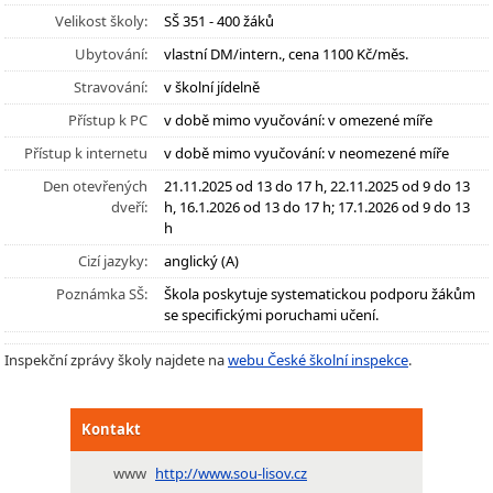
Velikost školy:
SŠ 351 - 400 žáků
Ubytování:
vlastní DM/intern., cena 1100 Kč/měs.
Stravování:
v školní jídelně
Přístup k PC
v době mimo vyučování: v omezené míře
Přístup k internetu
v době mimo vyučování: v neomezené míře
Den otevřených
21.11.2025 od 13 do 17 h, 22.11.2025 od 9 do 13
dveří:
h, 16.1.2026 od 13 do 17 h; 17.1.2026 od 9 do 13
h
Cizí jazyky:
anglický (A)
Poznámka SŠ:
Škola poskytuje systematickou podporu žákům
se specifickými poruchami učení.
Inspekční zprávy školy najdete na
webu České školní inspekce
.
Kontakt
www
http://www.sou-lisov.cz