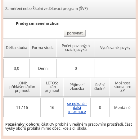
Zaměření nebo Školní vzdělávací program (ŠVP)
Prodej smíšeného zboží
porovnat
Počet povinných
Délka studia
Forma studia
Vyučované jazyky
cizích jazyků
3,0
Denní
0
LONI:
LETOS:
Možnost
Přijímací
Roční
přihlášení/plán
plán
studia pro
zkouška
školné
přijmout
přijmout
ZP
se nekoná -
11 / 16
16
další
0
Mentálně
informace
Poznámky k oboru:
část OV probíhá v reálném pracovním prostředí, část
výuky oborů probíhá mimo obec, kde sídlí škola.