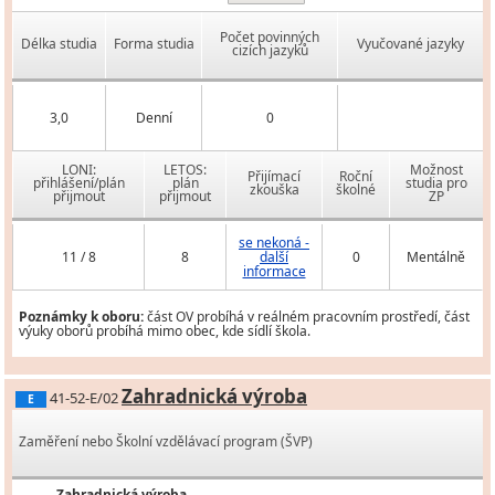
Počet povinných
Délka studia
Forma studia
Vyučované jazyky
cizích jazyků
3,0
Denní
0
LONI:
LETOS:
Možnost
Přijímací
Roční
přihlášení/plán
plán
studia pro
zkouška
školné
přijmout
přijmout
ZP
se nekoná -
11 / 8
8
další
0
Mentálně
informace
Poznámky k oboru:
část OV probíhá v reálném pracovním prostředí, část
výuky oborů probíhá mimo obec, kde sídlí škola.
Zahradnická výroba
41-52-E/02
E
Zaměření nebo Školní vzdělávací program (ŠVP)
Zahradnická výroba