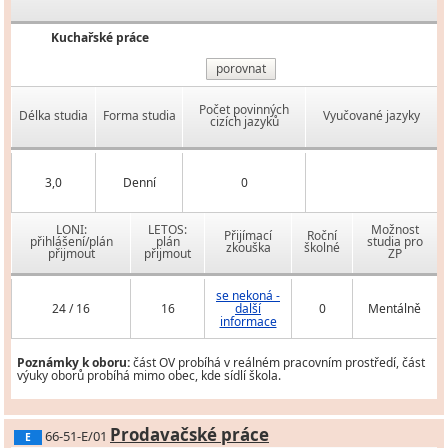
Kuchařské práce
porovnat
Počet povinných
Délka studia
Forma studia
Vyučované jazyky
cizích jazyků
3,0
Denní
0
LONI:
LETOS:
Možnost
Přijímací
Roční
přihlášení/plán
plán
studia pro
zkouška
školné
přijmout
přijmout
ZP
se nekoná -
24 / 16
16
další
0
Mentálně
informace
Poznámky k oboru:
část OV probíhá v reálném pracovním prostředí, část
výuky oborů probíhá mimo obec, kde sídlí škola.
Prodavačské práce
66-51-E/01
E