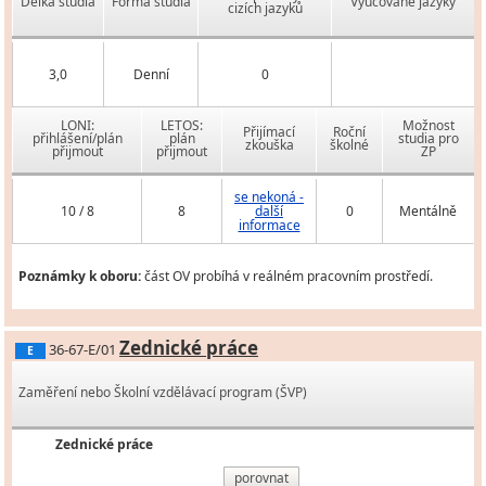
Délka studia
Forma studia
Vyučované jazyky
cizích jazyků
3,0
Denní
0
LONI:
LETOS:
Možnost
Přijímací
Roční
přihlášení/plán
plán
studia pro
zkouška
školné
přijmout
přijmout
ZP
se nekoná -
10 / 8
8
další
0
Mentálně
informace
Poznámky k oboru:
část OV probíhá v reálném pracovním prostředí.
Zednické práce
36-67-E/01
E
Zaměření nebo Školní vzdělávací program (ŠVP)
Zednické práce
porovnat