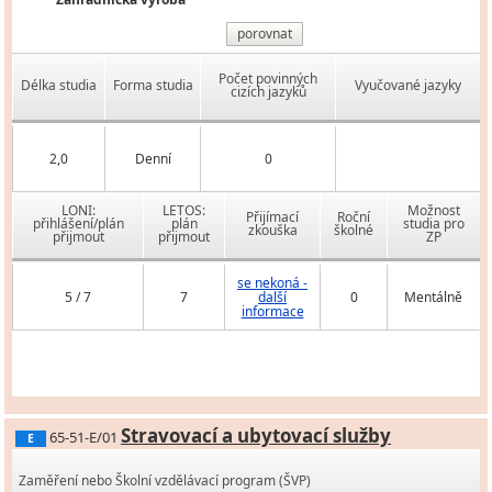
porovnat
Počet povinných
Délka studia
Forma studia
Vyučované jazyky
cizích jazyků
2,0
Denní
0
LONI:
LETOS:
Možnost
Přijímací
Roční
přihlášení/plán
plán
studia pro
zkouška
školné
přijmout
přijmout
ZP
se nekoná -
5 / 7
7
další
0
Mentálně
informace
Stravovací a ubytovací služby
65-51-E/01
E
Zaměření nebo Školní vzdělávací program (ŠVP)