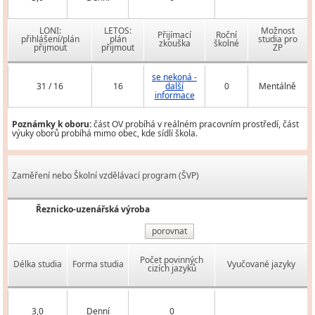
LONI:
LETOS:
Možnost
Přijímací
Roční
přihlášení/plán
plán
studia pro
zkouška
školné
přijmout
přijmout
ZP
se nekoná -
31 / 16
16
další
0
Mentálně
informace
Poznámky k oboru:
část OV probíhá v reálném pracovním prostředí, část
výuky oborů probíhá mimo obec, kde sídlí škola.
Zaměření nebo Školní vzdělávací program (ŠVP)
Řeznicko-uzenářská výroba
porovnat
Počet povinných
Délka studia
Forma studia
Vyučované jazyky
cizích jazyků
3,0
Denní
0