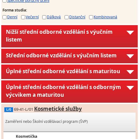
Specifické poruchy učení
Forma studia
:
Denní
Večerní
Dálková
Distanční
Kombinovaná
Nižší střední odborné vzdělání s výučním
listem
Střední odborné vzdělání s výučním listem
Úplné střední odborné vzdělání s maturitou
Úplné střední odborné vzdělání s odborným
výcvikem a maturitou
Kosmetické služby
69-41-L/01
L/0
Zaměření nebo Školní vzdělávací program (ŠVP)
Kosmetička