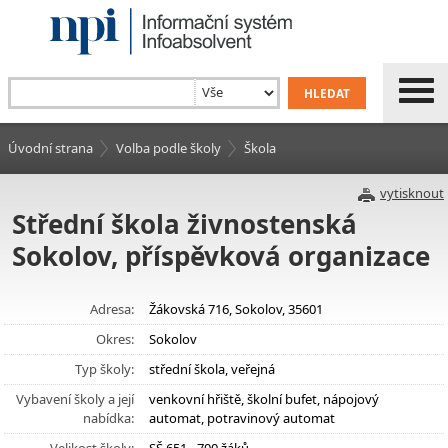
Úvodní strana
Volba podle školy
Škola
vytisknout
Střední škola živnostenská
Sokolov, příspěvková organizace
Adresa:
Žákovská 716, Sokolov, 35601
Okres:
Sokolov
Typ školy:
střední škola, veřejná
Vybavení školy a její
venkovní hřiště, školní bufet, nápojový
nabídka:
automat, potravinový automat