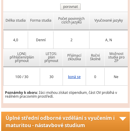
porovnat
Počet povinných
Délka studia
Forma studia
Vyučované jazyky
cizích jazyků
4,0
Denní
2
A, N
LONI:
LETOS:
Možnost
Přijímací
Roční
přihlášení/plán
plán
studia pro
zkouška
školné
přijmout
přijmout
ZP
100 / 30
30
koná se
0
Ne
Poznámky k oboru:
žáci mohou získat stipendium, část OV probíhá v
reálném pracovním prostředí.
Úplné střední odborné vzdělání s vyučením i
maturitou - nástavbové studium