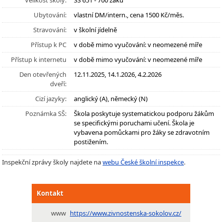
Velikost školy:
SŠ 651 - 700 žáků
Ubytování:
vlastní DM/intern., cena 1500 Kč/měs.
Stravování:
v školní jídelně
Přístup k PC
v době mimo vyučování: v neomezené míře
Přístup k internetu
v době mimo vyučování: v neomezené míře
Den otevřených
12.11.2025, 14.1.2026, 4.2.2026
dveří:
Cizí jazyky:
anglický (A), německý (N)
Poznámka SŠ:
Škola poskytuje systematickou podporu žákům
se specifickými poruchami učení. Škola je
vybavena pomůckami pro žáky se zdravotním
postižením.
Inspekční zprávy školy najdete na
webu České školní inspekce
.
Kontakt
www
https://www.zivnostenska-sokolov.cz/