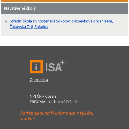
Navštívené školy
Střední škola živnostenská Sokolov, příspěvková organizace,
Žákovská 716, Sokolov
O projektu
NPI ČR – obsah
TREXIMA – technické řešení
Potřebujete další informace k výběru
studia?