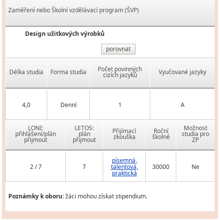
Zaměření nebo Školní vzdělávací program (ŠVP)
Design užitkových výrobků
porovnat
Počet povinných
Délka studia
Forma studia
Vyučované jazyky
cizích jazyků
4,0
Denní
1
A
LONI:
LETOS:
Možnost
Přijímací
Roční
přihlášení/plán
plán
studia pro
zkouška
školné
přijmout
přijmout
ZP
písemná,
2 / 7
7
talentová,
30000
Ne
praktická
Poznámky k oboru:
žáci mohou získat stipendium.