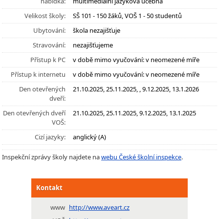
nabídka:
multimediální jazyková učebna
Velikost školy:
SŠ 101 - 150 žáků, VOŠ 1 - 50 studentů
Ubytování:
škola nezajišťuje
Stravování:
nezajišťujeme
Přístup k PC
v době mimo vyučování: v neomezené míře
Přístup k internetu
v době mimo vyučování: v neomezené míře
Den otevřených
21.10.2025, 25.11.2025, , 9.12.2025, 13.1.2026
dveří:
Den otevřených dveří
21.10.2025, 25.11.2025, 9.12.2025, 13.1.2025
VOŠ:
Cizí jazyky:
anglický (A)
Inspekční zprávy školy najdete na
webu České školní inspekce
.
Kontakt
www
http://www.aveart.cz