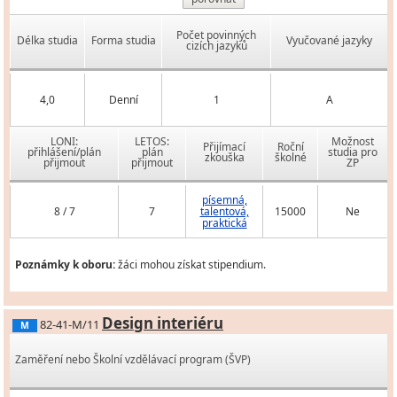
Počet povinných
Délka studia
Forma studia
Vyučované jazyky
cizích jazyků
4,0
Denní
1
A
LONI:
LETOS:
Možnost
Přijímací
Roční
přihlášení/plán
plán
studia pro
zkouška
školné
přijmout
přijmout
ZP
písemná,
8 / 7
7
talentová,
15000
Ne
praktická
Poznámky k oboru:
žáci mohou získat stipendium.
Design interiéru
82-41-M/11
M
Zaměření nebo Školní vzdělávací program (ŠVP)