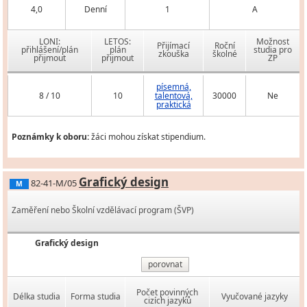
4,0
Denní
1
A
LONI:
LETOS:
Možnost
Přijímací
Roční
přihlášení/plán
plán
studia pro
zkouška
školné
přijmout
přijmout
ZP
písemná,
8 / 10
10
talentová,
30000
Ne
praktická
Poznámky k oboru:
žáci mohou získat stipendium.
Grafický design
82-41-M/05
M
Zaměření nebo Školní vzdělávací program (ŠVP)
Grafický design
porovnat
Počet povinných
Délka studia
Forma studia
Vyučované jazyky
cizích jazyků