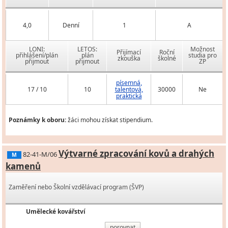
4,0
Denní
1
A
LONI:
LETOS:
Možnost
Přijímací
Roční
přihlášení/plán
plán
studia pro
zkouška
školné
přijmout
přijmout
ZP
písemná,
17 / 10
10
talentová,
30000
Ne
praktická
Poznámky k oboru:
žáci mohou získat stipendium.
Výtvarné zpracování kovů a drahých
82-41-M/06
M
kamenů
Zaměření nebo Školní vzdělávací program (ŠVP)
Umělecké kovářství
porovnat