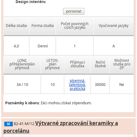
Design interiéru
porovnat
Počet povinných
Délka studia
Forma studia
Vyučované jazyky
cizích jazyků
4,0
Denní
1
A
LONI:
LETOS:
Možnost
Přijímací
Roční
přihlášení/plán
plán
studia pro
zkouška
školné
přijmout
přijmout
ZP
písemná,
34 / 10
10
talentová,
30000
Ne
praktická
Poznámky k oboru:
žáci mohou získat stipendium.
Výtvarné zpracování keramiky a
82-41-M/12
M
porcelánu