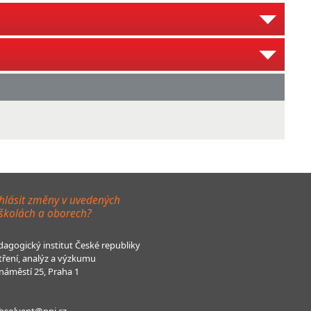
hlásit změny v uvedených
 školách a oborech?
agogický institut České republiky
tření, analýz a výzkumu
áměstí 25, Praha 1
bsolvent@npi.cz