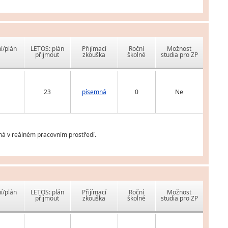
í/plán
LETOS: plán
Přijímací
Roční
Možnost
přijmout
zkouška
školné
studia pro ZP
23
písemná
0
Ne
íhá v reálném pracovním prostředí.
í/plán
LETOS: plán
Přijímací
Roční
Možnost
přijmout
zkouška
školné
studia pro ZP