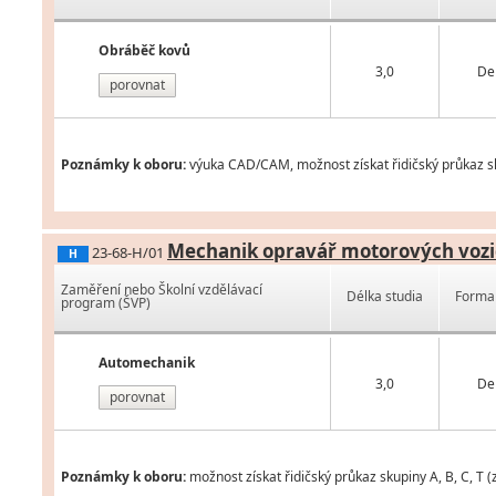
Obráběč kovů
3,0
De
porovnat
Poznámky k oboru:
výuka CAD/CAM, možnost získat řidičský průkaz sku
Mechanik opravář motorových vozi
23-68-H/01
H
Zaměření nebo Školní vzdělávací
Délka studia
Forma 
program (ŠVP)
Automechanik
3,0
De
porovnat
Poznámky k oboru:
možnost získat řidičský průkaz skupiny A, B, C, T