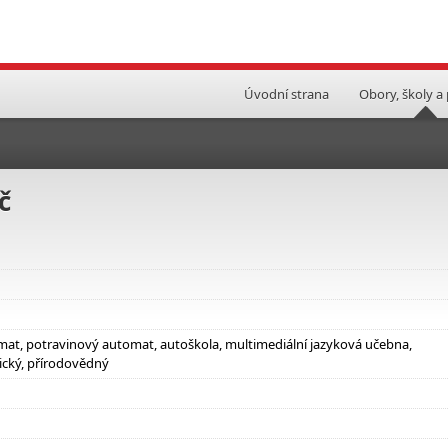
Úvodní strana
Obory, školy a
č
omat, potravinový automat, autoškola, multimediální jazyková učebna,
ický, přírodovědný