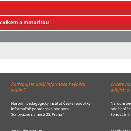
ýcvikem a maturitou
Potřebujete další informace k výběru
Chcete na
studia?
údajích o
Národní pedagogický institut České republiky
Národní ped
informačně poradenská podpora
oddělení še
Senovážné náměstí 25, Praha 1
Senovážné n
email:
ckp@npi.cz
email:
infoa