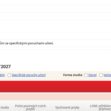
ům se specifickými poruchami učení.
/2027
ální
Specifické poruchy učení
Forma studia
:
Denní
Veče
Počet povinných cizích
LONI: přihlášen
studia
Vyučované jazyky
jazyků
přijmout