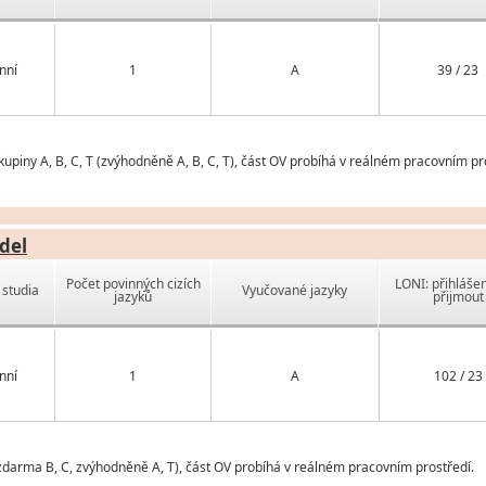
nní
1
A
39 / 23
piny A, B, C, T (zvýhodněně A, B, C, T), část OV probíhá v reálném pracovním pr
del
Počet povinných cizích
LONI: přihlášen
studia
Vyučované jazyky
jazyků
přijmout
nní
1
A
102 / 23
 (zdarma B, C, zvýhodněně A, T), část OV probíhá v reálném pracovním prostředí.