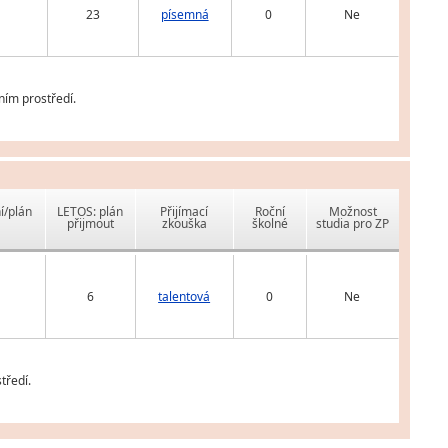
23
písemná
0
Ne
ním prostředí.
í/plán
LETOS: plán
Přijímací
Roční
Možnost
přijmout
zkouška
školné
studia pro ZP
6
talentová
0
Ne
tředí.