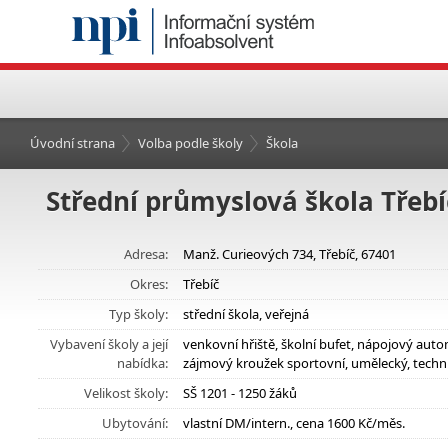
Úvodní strana
Volba podle školy
Škola
Střední průmyslová škola Třebí
Adresa:
Manž. Curieových 734, Třebíč, 67401
Okres:
Třebíč
Typ školy:
střední škola, veřejná
Vybavení školy a její
venkovní hřiště, školní bufet, nápojový aut
nabídka:
zájmový kroužek sportovní, umělecký, techn
Velikost školy:
SŠ 1201 - 1250 žáků
Ubytování:
vlastní DM/intern., cena 1600 Kč/měs.