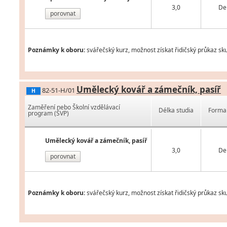
3,0
De
porovnat
Poznámky k oboru:
svářečský kurz, možnost získat řidičský průkaz sku
Umělecký kovář a zámečník, pasíř
82-51-H/01
H
Zaměření nebo Školní vzdělávací
Délka studia
Forma 
program (ŠVP)
Umělecký kovář a zámečník, pasíř
3,0
De
porovnat
Poznámky k oboru:
svářečský kurz, možnost získat řidičský průkaz sku