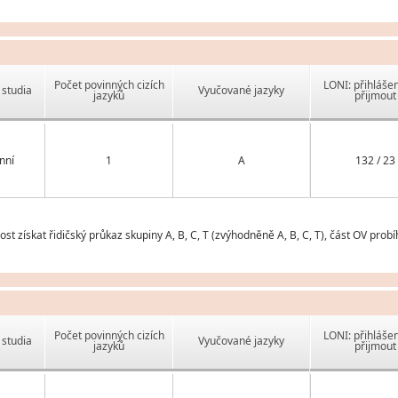
Počet povinných cizích
LONI: přihlášen
studia
Vyučované jazyky
jazyků
přijmout
nní
1
A
132 / 23
 získat řidičský průkaz skupiny A, B, C, T (zvýhodněně A, B, C, T), část OV prob
Počet povinných cizích
LONI: přihlášen
studia
Vyučované jazyky
jazyků
přijmout