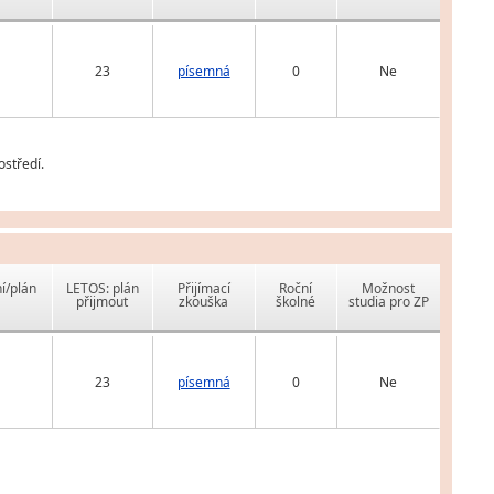
23
písemná
0
Ne
ostředí.
í/plán
LETOS: plán
Přijímací
Roční
Možnost
přijmout
zkouška
školné
studia pro ZP
23
písemná
0
Ne