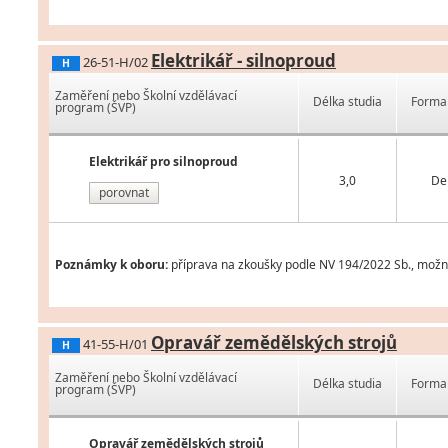
Elektrikář - silnoproud
26-51-H/02
H
Zaměření nebo Školní vzdělávací
Délka studia
Forma 
program (ŠVP)
Elektrikář pro silnoproud
3,0
De
porovnat
Poznámky k oboru:
příprava na zkoušky podle NV 194/2022 Sb., možnost
Opravář zemědělských strojů
41-55-H/01
H
Zaměření nebo Školní vzdělávací
Délka studia
Forma 
program (ŠVP)
Opravář zemědělských strojů