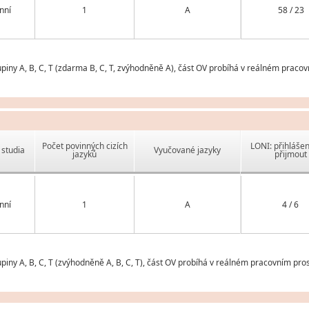
nní
1
A
58 / 23
piny A, B, C, T (zdarma B, C, T, zvýhodněně A), část OV probíhá v reálném pracov
Počet povinných cizích
LONI: přihlášen
studia
Vyučované jazyky
jazyků
přijmout
nní
1
A
4 / 6
piny A, B, C, T (zvýhodněně A, B, C, T), část OV probíhá v reálném pracovním pros