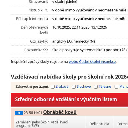
Stravování:
v školní jídelně
Přístup k PC
v době mimo vyučování: v neomezené míře
Přístup k internetu
v době mimo vyučování: v neomezené míře
Den otevřených
16.10.2025, 22.11.2025, 13.1.2026
dveří:
Cizí jazyky:
anglický (A), německý (N)
Poznámka SŠ:
Škola poskytuje systematickou podporu žák
Inspekční zprávy školy najdete na
webu České školní inspekce
.
Vzdělávací nabídka školy pro školní rok 2026
Zdravotní postižení
:
Zrakové
Sluchové
Tělesné
Ment
Střední odborné vzdělání s výučním listem
Obráběč kovů
23-56-H/01
H
Zaměření nebo Školní vzdělávací
Délka studia
Forma 
program (ŠVP)