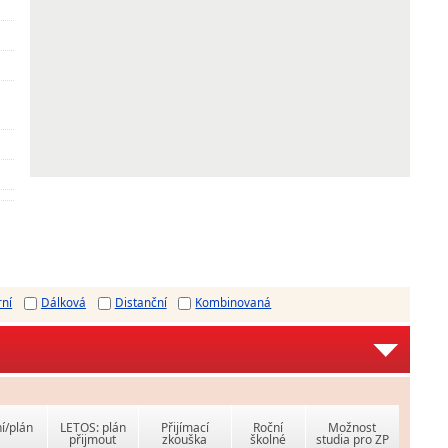
rní
Dálková
Distanční
Kombinovaná
í/plán
LETOS: plán
Přijímací
Roční
Možnost
přijmout
zkouška
školné
studia pro ZP