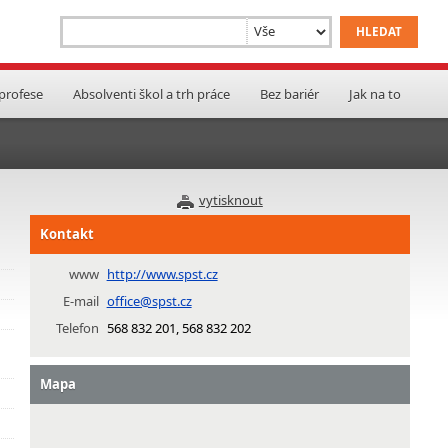
 profese
Absolventi škol a trh práce
Bez bariér
Jak na to
vytisknout
Kontakt
www
http://www.spst.cz
E-mail
office@spst.cz
Telefon
568 832 201, 568 832 202
Mapa