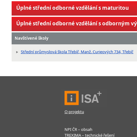
Úplné střední odborné vzdělání s maturitou
Úplné střední odborné vzdělání s odborným v
Navštívené školy
Střední průmyslová škola Třebíč, Manž. Curieových 734, Třebíč
O projektu
NPI ČR – obsah
TREXIMA – technické řešení