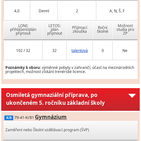
4,0
Denní
2
A, N, Š, F
LONI:
LETOS:
Možnost
Přijímací
Roční
přihlášení/plán
plán
studia pro
zkouška
školné
přijmout
přijmout
ZP
102 / 32
32
talentová
0
Ne
Poznámky k oboru:
výměnné pobyty v zahraničí, účast na mezinárodních
projektech, možnost získání trenérské licence.
Osmiletá gymnaziální příprava, po
ukončeném 5. ročníku základní školy
Gymnázium
79-41-K/81
K/8
Zaměření nebo Školní vzdělávací program (ŠVP)