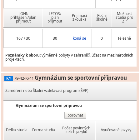
LONI:
LETOS:
Možnost
Přijímací
Roční
přihlášení/plán
plán
studia pro
zkouška
školné
přijmout
přijmout
ZP
167 / 30
30
koná se
0
Tělesně
Poznámky k oboru:
výměnné pobyty v zahraničí, účast na mezinárodních
projektech.
Gymnázium se sportovní přípravou
79-42-K/41
K/4
Zaměření nebo Školní vzdělávací program (ŠVP)
Gymnázium se sportovní přípravou
porovnat
Počet povinných
Délka studia
Forma studia
Vyučované jazyky
cizích jazyků