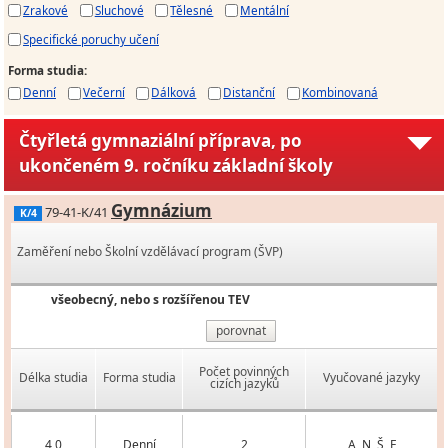
Zrakové
Sluchové
Tělesné
Mentální
Specifické poruchy učení
Forma studia
:
Denní
Večerní
Dálková
Distanční
Kombinovaná
Čtyřletá gymnaziální příprava, po
ukončeném 9. ročníku základní školy
Gymnázium
79-41-K/41
K/4
Zaměření nebo Školní vzdělávací program (ŠVP)
všeobecný, nebo s rozšířenou TEV
porovnat
Počet povinných
Délka studia
Forma studia
Vyučované jazyky
cizích jazyků
4,0
Denní
2
A, N, Š, F