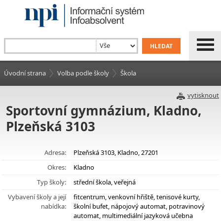
Úvodní strana
Volba podle školy
Škola
vytisknout
Sportovní gymnázium, Kladno,
Plzeňská 3103
Adresa:
Plzeňská 3103, Kladno, 27201
Okres:
Kladno
Typ školy:
střední škola, veřejná
Vybavení školy a její
fitcentrum, venkovní hřiště, tenisové kurty,
nabídka:
školní bufet, nápojový automat, potravinový
automat, multimediální jazyková učebna