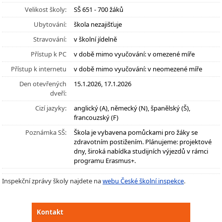
Velikost školy:
SŠ 651 - 700 žáků
Ubytování:
škola nezajišťuje
Stravování:
v školní jídelně
Přístup k PC
v době mimo vyučování: v omezené míře
Přístup k internetu
v době mimo vyučování: v neomezené míře
Den otevřených
15.1.2026, 17.1.2026
dveří:
Cizí jazyky:
anglický (A), německý (N), španělský (Š),
francouzský (F)
Poznámka SŠ:
Škola je vybavena pomůckami pro žáky se
zdravotním postižením. Plánujeme: projektové
dny, široká nabídka studijních výjezdů v rámci
programu Erasmus+.
Inspekční zprávy školy najdete na
webu České školní inspekce
.
Kontakt