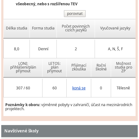
všeobecný, nebo s rozšířenou TEV
porovnat
Počet povinných
Délka studia
Forma studia
Vyučované jazyky
cizích jazyků
8,0
Denní
2
A, N, Š, F
LONI:
LETOS:
Možnost
Přijímací
Roční
přihlášení/plán
plán
studia pro
zkouška
školné
přijmout
přijmout
ZP
307 / 60
60
koná se
0
Tělesně
Poznámky k oboru:
výměnné pobyty v zahraničí, účast na mezinárodních
projektech.
Navštívené školy