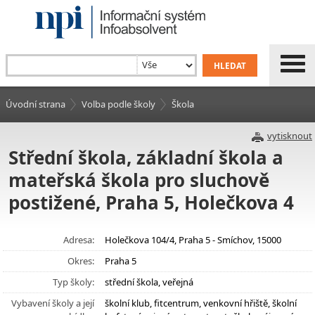
Úvodní strana
Volba podle školy
Škola
vytisknout
Střední škola, základní škola a
mateřská škola pro sluchově
postižené, Praha 5, Holečkova 4
Adresa:
Holečkova 104/4, Praha 5 - Smíchov, 15000
Okres:
Praha 5
Typ školy:
střední škola, veřejná
Vybavení školy a její
školní klub, fitcentrum, venkovní hřiště, školní