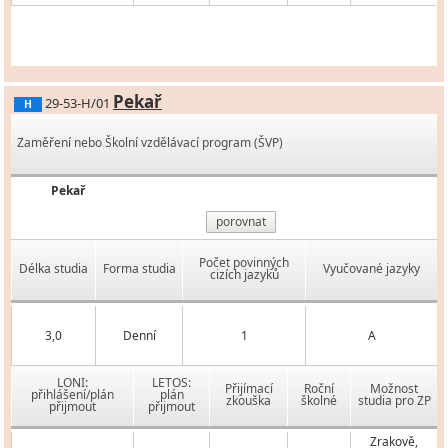
Pekař
29-53-H/01
H
Zaměření nebo Školní vzdělávací program (ŠVP)
Pekař
porovnat
Počet povinných
Délka studia
Forma studia
Vyučované jazyky
cizích jazyků
3,0
Denní
1
A
LONI:
LETOS:
Přijímací
Roční
Možnost
přihlášení/plán
plán
zkouška
školné
studia pro ZP
přijmout
přijmout
Zrakově,