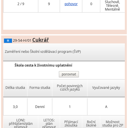
Sluchově,
2 / 9
9
pohovor
0
Tělesně,
Mentálně
Cukrář
29-54-H/01
H
Zaměření nebo Školní vzdělávací program (ŠVP)
Škola cesta k životnímu uplatnění
porovnat
Počet povinných
Délka studia
Forma studia
Vyučované jazyky
cizích jazyků
3,0
Denní
1
A
LONI:
LETOS:
Přijímací
Roční
Možnost
přihlášení/plán
plán
zkouška
školné
studia pro ZP
přijmout
přijmout