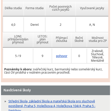
Počet povinných
Délka studia
Forma studia
Vyučované jazyky
cizích jazyků
4,0
Denní
2
A, N
LONI:
LETOS:
Přijímací
Roční
Možnost
přihlášení/plán
plán
zkouška
školné
studia pro ZP
přijmout
přijmout
Zrakově,
Sluchově,
5 / 9
9
pohovor
0
Tělesně,
Mentálně
Poznámky k oboru:
svářečský kurz, barmanský nebo someliérský kurz,
část OV probíhá v reálném pracovním prostředí.
Navštívené školy
Střední škola, základní škola a mateřská škola pro sluchově
postižené, Praha 5, Holečkova 4, Holečkova 104/4, Praha 5 -
Smíchov