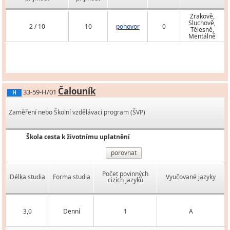
Zrakově,
Sluchově,
2 / 10
10
pohovor
0
Tělesně,
Mentálně
Čalouník
33-59-H/01
H
Zaměření nebo Školní vzdělávací program (ŠVP)
Škola cesta k životnímu uplatnění
porovnat
Počet povinných
Délka studia
Forma studia
Vyučované jazyky
cizích jazyků
3,0
Denní
1
A