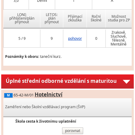
3,0
Denní
1
A
LONI:
LETOS:
Přijímací
Roční
Možnost
přihlášení/plán
plán
zkouška
školné
studia pro ZP
přijmout
přijmout
Zrakově,
Sluchově,
5 / 9
9
pohovor
0
Tělesně,
Mentálně
Poznámky k oboru:
taneční kurz.
Úplné střední odborné vzdělání s maturitou
Hotelnictví
65-42-M/01
M
Zaměření nebo Školní vzdělávací program (ŠVP)
Škola cesta k životnímu uplatnění
porovnat