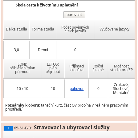
Škola cesta k životnímu uplatnění
porovnat
Počet povinných
Délka studia
Forma studia
Vyučované jazyky
cizích jazyků
3,0
Denní
0
LONI:
LETOS:
Přijímací
Roční
Možnost
přihlášení/plán
plán
zkouška
školné
studia pro ZP
přijmout
přijmout
Zrakově,
10 / 10
10
pohovor
0
Sluchově,
Mentálně
Poznámky k oboru:
taneční kurz, část OV probíhá v reálném pracovním
prostředí.
Stravovací a ubytovací služby
65-51-E/01
E