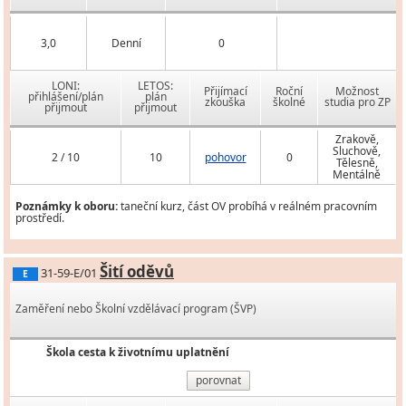
3,0
Denní
0
LONI:
LETOS:
Přijímací
Roční
Možnost
přihlášení/plán
plán
zkouška
školné
studia pro ZP
přijmout
přijmout
Zrakově,
Sluchově,
2 / 10
10
pohovor
0
Tělesně,
Mentálně
Poznámky k oboru:
taneční kurz, část OV probíhá v reálném pracovním
prostředí.
Šití oděvů
31-59-E/01
E
Zaměření nebo Školní vzdělávací program (ŠVP)
Škola cesta k životnímu uplatnění
porovnat