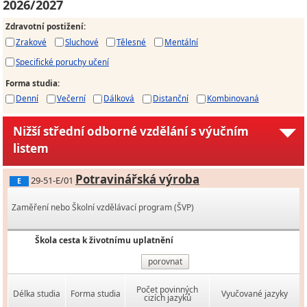
2026/2027
Zdravotní postižení
:
Zrakové
Sluchové
Tělesné
Mentální
Specifické poruchy učení
Forma studia
:
Denní
Večerní
Dálková
Distanční
Kombinovaná
Nižší střední odborné vzdělání s výučním
listem
Potravinářská výroba
29-51-E/01
E
Zaměření nebo Školní vzdělávací program (ŠVP)
Škola cesta k životnímu uplatnění
porovnat
Počet povinných
Délka studia
Forma studia
Vyučované jazyky
cizích jazyků