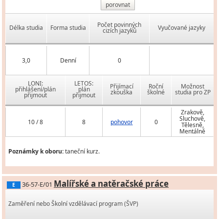
porovnat
Počet povinných
Délka studia
Forma studia
Vyučované jazyky
cizích jazyků
3,0
Denní
0
LONI:
LETOS:
Přijímací
Roční
Možnost
přihlášení/plán
plán
zkouška
školné
studia pro ZP
přijmout
přijmout
Zrakově,
Sluchově,
10 / 8
8
pohovor
0
Tělesně,
Mentálně
Poznámky k oboru:
taneční kurz.
Malířské a natěračské práce
36-57-E/01
E
Zaměření nebo Školní vzdělávací program (ŠVP)