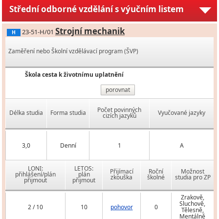
Střední odborné vzdělání s výučním listem
Strojní mechanik
23-51-H/01
H
Zaměření nebo Školní vzdělávací program (ŠVP)
Škola cesta k životnímu uplatnění
porovnat
Počet povinných
Délka studia
Forma studia
Vyučované jazyky
cizích jazyků
3,0
Denní
1
A
LONI:
LETOS:
Přijímací
Roční
Možnost
přihlášení/plán
plán
zkouška
školné
studia pro ZP
přijmout
přijmout
Zrakově,
Sluchově,
2 / 10
10
pohovor
0
Tělesně,
Mentálně