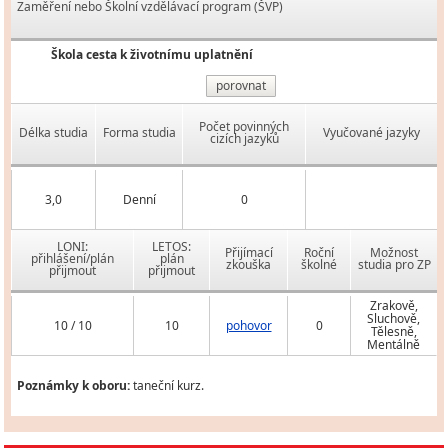
Zaměření nebo Školní vzdělávací program (ŠVP)
Škola cesta k životnímu uplatnění
porovnat
Počet povinných
Délka studia
Forma studia
Vyučované jazyky
cizích jazyků
3,0
Denní
0
LONI:
LETOS:
Přijímací
Roční
Možnost
přihlášení/plán
plán
zkouška
školné
studia pro ZP
přijmout
přijmout
Zrakově,
Sluchově,
10 / 10
10
pohovor
0
Tělesně,
Mentálně
Poznámky k oboru:
taneční kurz.