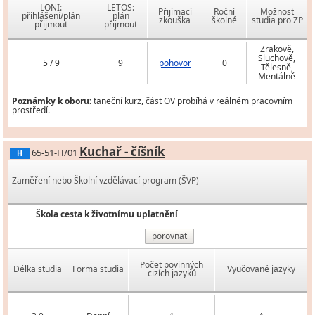
LONI:
LETOS:
Přijímací
Roční
Možnost
přihlášení/plán
plán
zkouška
školné
studia pro ZP
přijmout
přijmout
Zrakově,
Sluchově,
5 / 9
9
pohovor
0
Tělesně,
Mentálně
Poznámky k oboru:
taneční kurz, část OV probíhá v reálném pracovním
prostředí.
Kuchař - číšník
65-51-H/01
H
Zaměření nebo Školní vzdělávací program (ŠVP)
Škola cesta k životnímu uplatnění
porovnat
Počet povinných
Délka studia
Forma studia
Vyučované jazyky
cizích jazyků