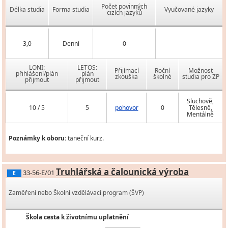
Počet povinných
Délka studia
Forma studia
Vyučované jazyky
cizích jazyků
3,0
Denní
0
LONI:
LETOS:
Přijímací
Roční
Možnost
přihlášení/plán
plán
zkouška
školné
studia pro ZP
přijmout
přijmout
Sluchově,
10 / 5
5
pohovor
0
Tělesně,
Mentálně
Poznámky k oboru:
taneční kurz.
Truhlářská a čalounická výroba
33-56-E/01
E
Zaměření nebo Školní vzdělávací program (ŠVP)
Škola cesta k životnímu uplatnění