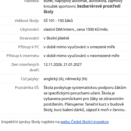
nabídka:
bufet, nápojový automat, autoškola, zájmový
kroužek sportovní,
bezbariérové prostředí
školy
Velikost školy:
SŠ 101 - 150 žáků
Ubytování:
vlastní DM/intern., cena 1500 Kč/měs.
Stravování:
v školní jídelně
Přístup k PC
v době mimo vyučování: v omezené míře
Přístup k internetu
v době mimo vyučování: v neomezené míře
Den otevřených
12.11.2026, 21.01.2027
dveří:
Cizí jazyky:
anglický (A), německý (N)
Poznámka SŠ:
Škola poskytuje systematickou podporu žákům
se specifickými poruchami učení. Škola je
vybavena pomůckami pro žáky se zdravotním
postižením. Plánujeme: Taneční kurz v budově
školy, kurz balení dárků, zájezd k moři v červnu .
Inspekční zprávy školy najdete na
webu České školní inspekce
.