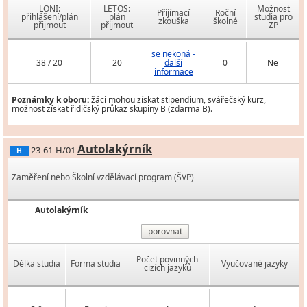
LONI:
LETOS:
Možnost
Přijímací
Roční
přihlášení/plán
plán
studia pro
zkouška
školné
přijmout
přijmout
ZP
se nekoná -
38 / 20
20
další
0
Ne
informace
Poznámky k oboru:
žáci mohou získat stipendium, svářečský kurz,
možnost získat řidičský průkaz skupiny B (zdarma B).
Autolakýrník
23-61-H/01
H
Zaměření nebo Školní vzdělávací program (ŠVP)
Autolakýrník
porovnat
Počet povinných
Délka studia
Forma studia
Vyučované jazyky
cizích jazyků