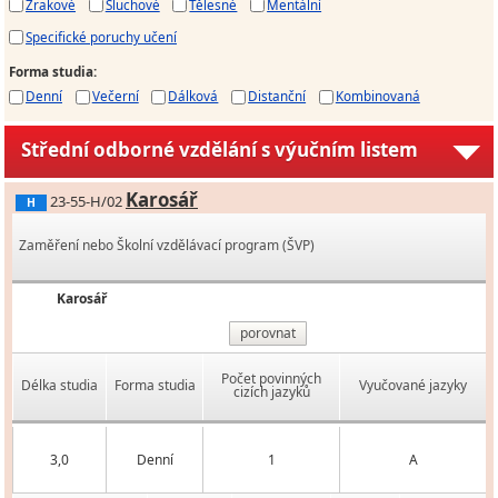
Zrakové
Sluchové
Tělesné
Mentální
Specifické poruchy učení
Forma studia
:
Denní
Večerní
Dálková
Distanční
Kombinovaná
Střední odborné vzdělání s výučním listem
Karosář
23-55-H/02
H
Zaměření nebo Školní vzdělávací program (ŠVP)
Karosář
porovnat
Počet povinných
Délka studia
Forma studia
Vyučované jazyky
cizích jazyků
3,0
Denní
1
A