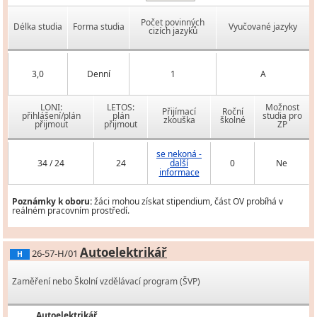
Počet povinných
Délka studia
Forma studia
Vyučované jazyky
cizích jazyků
3,0
Denní
1
A
LONI:
LETOS:
Možnost
Přijímací
Roční
přihlášení/plán
plán
studia pro
zkouška
školné
přijmout
přijmout
ZP
se nekoná -
34 / 24
24
další
0
Ne
informace
Poznámky k oboru:
žáci mohou získat stipendium, část OV probíhá v
reálném pracovním prostředí.
Autoelektrikář
26-57-H/01
H
Zaměření nebo Školní vzdělávací program (ŠVP)
Autoelektrikář