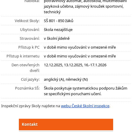
nabídka:
potravinový automat, autoškola, multimediální
jazyková učebna, zájmový kroužek sportovní,
technický
Velikost školy:
SŠ 801 - 850 žáků
Ubytování:
škola nezajišťuje
Stravování:
v školní jídelně
Přístup k PC
v době mimo vyučování: v omezené míře
Přístup k internetu
v době mimo vyučování: v omezené míře
Den otevřených
12.12.2025, 13.12.2025, 16.-17.1.2026
dveří:
Cizí jazyky:
anglický (A), německý (N)
Poznámka SŠ:
Škola poskytuje systematickou podporu žákům
se specifickými poruchami učení.
Inspekční zprávy školy najdete na
webu České školní inspekce
.
Kontakt