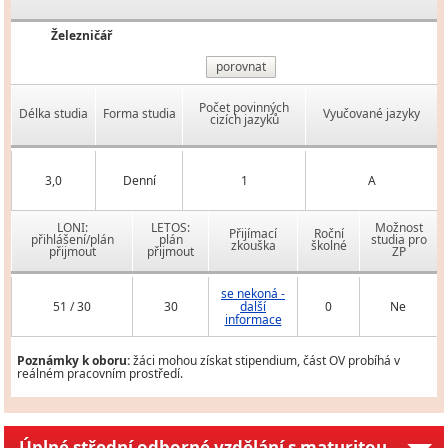
Železničář
porovnat
Počet povinných
Délka studia
Forma studia
Vyučované jazyky
cizích jazyků
3,0
Denní
1
A
LONI:
LETOS:
Možnost
Přijímací
Roční
přihlášení/plán
plán
studia pro
zkouška
školné
přijmout
přijmout
ZP
se nekoná -
51 / 30
30
další
0
Ne
informace
Poznámky k oboru:
žáci mohou získat stipendium, část OV probíhá v
reálném pracovním prostředí.
Úplné střední odborné vzdělání s maturitou