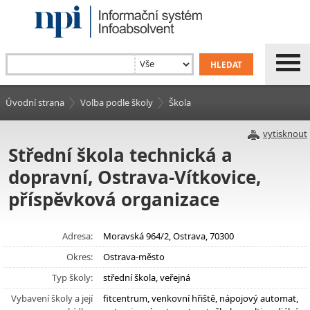
Úvodní strana
Volba podle školy
Škola
vytisknout
Střední škola technická a
dopravní, Ostrava-Vítkovice,
příspěvková organizace
Adresa:
Moravská 964/2, Ostrava, 70300
Okres:
Ostrava-město
Typ školy:
střední škola, veřejná
Vybavení školy a její
fitcentrum, venkovní hřiště, nápojový automat,