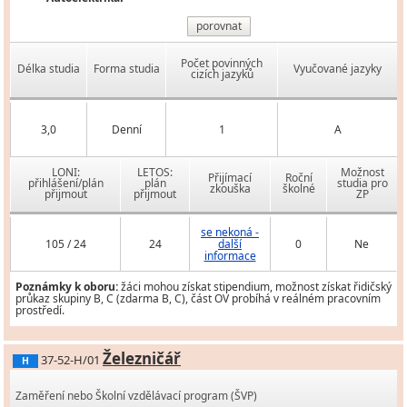
porovnat
Počet povinných
Délka studia
Forma studia
Vyučované jazyky
cizích jazyků
3,0
Denní
1
A
LONI:
LETOS:
Možnost
Přijímací
Roční
přihlášení/plán
plán
studia pro
zkouška
školné
přijmout
přijmout
ZP
se nekoná -
105 / 24
24
další
0
Ne
informace
Poznámky k oboru:
žáci mohou získat stipendium, možnost získat řidičský
průkaz skupiny B, C (zdarma B, C), část OV probíhá v reálném pracovním
prostředí.
Železničář
37-52-H/01
H
Zaměření nebo Školní vzdělávací program (ŠVP)