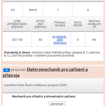
3,0
Denní
1
A
LONI:
LETOS:
Možnost
Přijímací
Roční
přihlášení/plán
plán
studia pro
zkouška
školné
přijmout
přijmout
ZP
se nekoná -
207 / 60
60
další
0
Ne
informace
Poznámky k oboru:
možnost získat řidičský průkaz skupiny B, C (zdarma
B, C), část OV probíhá v reálném pracovním prostředí.
Elektromechanik pro zařízení a
26-52-H/01
H
přístroje
Zaměření nebo Školní vzdělávací program (ŠVP)
Mechanik pro chladicí a klimatizační zařízení
porovnat