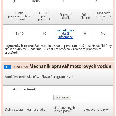
3,0
Denní
1
A
LONI:
LETOS:
Možnost
Přijímací
Roční
přihlášení/plán
plán
studia pro
zkouška
školné
přijmout
přijmout
ZP
se nekoná -
41 / 10
10
další
0
Ne
informace
Poznámky k oboru:
žáci mohou získat stipendium, možnost získat řidičský
průkaz skupiny B (zdarma B), část OV probíhá v reálném pracovním
prostředí.
Mechanik opravář motorových vozidel
23-68-H/01
H
Zaměření nebo Školní vzdělávací program (ŠVP)
Automechanik
porovnat
Počet povinných
Délka studia
Forma studia
Vyučované jazyky
cizích jazyků