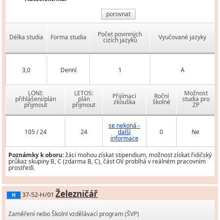
porovnat
Počet povinných
Délka studia
Forma studia
Vyučované jazyky
cizích jazyků
3,0
Denní
1
A
LONI:
LETOS:
Možnost
Přijímací
Roční
přihlášení/plán
plán
studia pro
zkouška
školné
přijmout
přijmout
ZP
se nekoná -
105 / 24
24
další
0
Ne
informace
Poznámky k oboru:
žáci mohou získat stipendium, možnost získat řidičský
průkaz skupiny B, C (zdarma B, C), část OV probíhá v reálném pracovním
prostředí.
Železničář
37-52-H/01
H
Zaměření nebo Školní vzdělávací program (ŠVP)