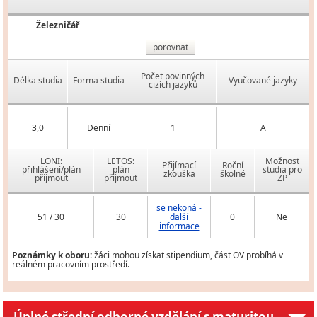
Železničář
porovnat
Počet povinných
Délka studia
Forma studia
Vyučované jazyky
cizích jazyků
3,0
Denní
1
A
LONI:
LETOS:
Možnost
Přijímací
Roční
přihlášení/plán
plán
studia pro
zkouška
školné
přijmout
přijmout
ZP
se nekoná -
51 / 30
30
další
0
Ne
informace
Poznámky k oboru:
žáci mohou získat stipendium, část OV probíhá v
reálném pracovním prostředí.
Úplné střední odborné vzdělání s maturitou