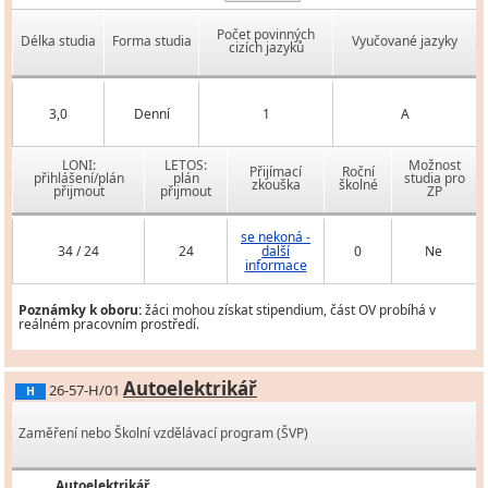
Počet povinných
Délka studia
Forma studia
Vyučované jazyky
cizích jazyků
3,0
Denní
1
A
LONI:
LETOS:
Možnost
Přijímací
Roční
přihlášení/plán
plán
studia pro
zkouška
školné
přijmout
přijmout
ZP
se nekoná -
34 / 24
24
další
0
Ne
informace
Poznámky k oboru:
žáci mohou získat stipendium, část OV probíhá v
reálném pracovním prostředí.
Autoelektrikář
26-57-H/01
H
Zaměření nebo Školní vzdělávací program (ŠVP)
Autoelektrikář