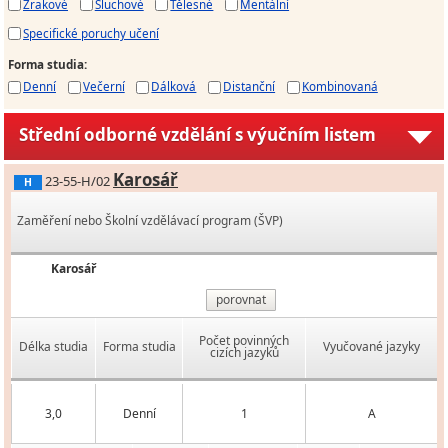
Zrakové
Sluchové
Tělesné
Mentální
Specifické poruchy učení
Forma studia
:
Denní
Večerní
Dálková
Distanční
Kombinovaná
Střední odborné vzdělání s výučním listem
Karosář
23-55-H/02
H
Zaměření nebo Školní vzdělávací program (ŠVP)
Karosář
porovnat
Počet povinných
Délka studia
Forma studia
Vyučované jazyky
cizích jazyků
3,0
Denní
1
A