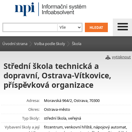
Úvodní strana
Volba podle školy
Škola
vytisknout
Střední škola technická a
dopravní, Ostrava-Vítkovice,
příspěvková organizace
Adresa:
Moravská 964/2, Ostrava, 70300
Okres:
Ostrava-město
Typ školy:
střední škola, veřejná
Vybavení školy a její
fitcentrum, venkovní hřiště, nápojový automat,