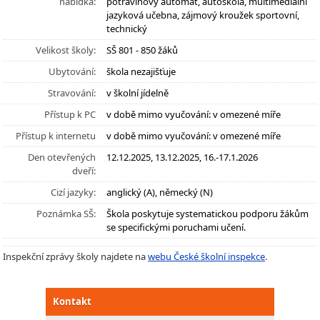
nabídka:
potravinový automat, autoškola, multimediální
jazyková učebna, zájmový kroužek sportovní,
technický
Velikost školy:
SŠ 801 - 850 žáků
Ubytování:
škola nezajišťuje
Stravování:
v školní jídelně
Přístup k PC
v době mimo vyučování: v omezené míře
Přístup k internetu
v době mimo vyučování: v omezené míře
Den otevřených
12.12.2025, 13.12.2025, 16.-17.1.2026
dveří:
Cizí jazyky:
anglický (A), německý (N)
Poznámka SŠ:
Škola poskytuje systematickou podporu žákům
se specifickými poruchami učení.
Inspekční zprávy školy najdete na
webu České školní inspekce
.
Kontakt