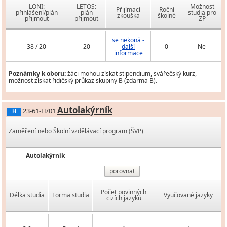
LONI:
LETOS:
Možnost
Přijímací
Roční
přihlášení/plán
plán
studia pro
zkouška
školné
přijmout
přijmout
ZP
se nekoná -
38 / 20
20
další
0
Ne
informace
Poznámky k oboru:
žáci mohou získat stipendium, svářečský kurz,
možnost získat řidičský průkaz skupiny B (zdarma B).
Autolakýrník
23-61-H/01
H
Zaměření nebo Školní vzdělávací program (ŠVP)
Autolakýrník
porovnat
Počet povinných
Délka studia
Forma studia
Vyučované jazyky
cizích jazyků