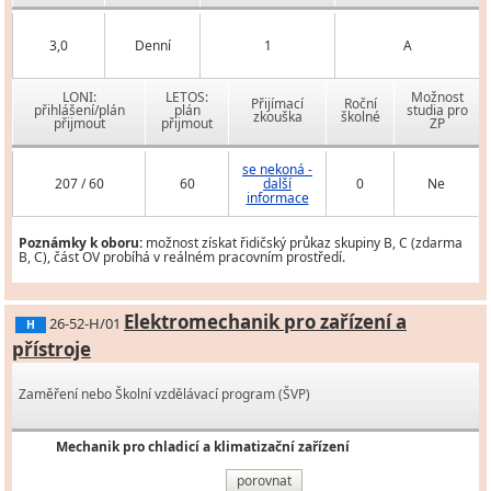
3,0
Denní
1
A
LONI:
LETOS:
Možnost
Přijímací
Roční
přihlášení/plán
plán
studia pro
zkouška
školné
přijmout
přijmout
ZP
se nekoná -
207 / 60
60
další
0
Ne
informace
Poznámky k oboru:
možnost získat řidičský průkaz skupiny B, C (zdarma
B, C), část OV probíhá v reálném pracovním prostředí.
Elektromechanik pro zařízení a
26-52-H/01
H
přístroje
Zaměření nebo Školní vzdělávací program (ŠVP)
Mechanik pro chladicí a klimatizační zařízení
porovnat