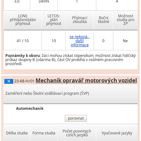
3,0
Denní
1
A
LONI:
LETOS:
Možnost
Přijímací
Roční
přihlášení/plán
plán
studia pro
zkouška
školné
přijmout
přijmout
ZP
se nekoná -
41 / 10
10
další
0
Ne
informace
Poznámky k oboru:
žáci mohou získat stipendium, možnost získat řidičský
průkaz skupiny B (zdarma B), část OV probíhá v reálném pracovním
prostředí.
Mechanik opravář motorových vozidel
23-68-H/01
H
Zaměření nebo Školní vzdělávací program (ŠVP)
Automechanik
porovnat
Počet povinných
Délka studia
Forma studia
Vyučované jazyky
cizích jazyků