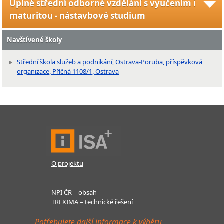
Úplné střední odborné vzdělání s vyučením i
maturitou - nástavbové studium
Navštívené školy
Střední škola služeb a podnikání, Ostrava-Poruba, příspěvková
organizace, Příčná 1108/1, Ostrava
O projektu
NPI ČR – obsah
TREXIMA – technické řešení
Potřebujete další informace k výběru