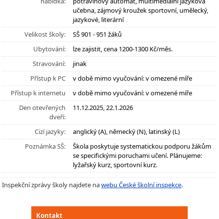
nabídka:
potravinový automat, multimediální jazyková
učebna, zájmový kroužek sportovní, umělecký,
jazykové, literární
Velikost školy:
SŠ 901 - 951 žáků
Ubytování:
lze zajistit, cena 1200-1300 Kč/měs.
Stravování:
jinak
Přístup k PC
v době mimo vyučování: v omezené míře
Přístup k internetu
v době mimo vyučování: v omezené míře
Den otevřených
11.12.2025, 22.1.2026
dveří:
Cizí jazyky:
anglický (A), německý (N), latinský (L)
Poznámka SŠ:
Škola poskytuje systematickou podporu žákům
se specifickými poruchami učení. Plánujeme:
lyžařský kurz, sportovní kurz.
Inspekční zprávy školy najdete na
webu České školní inspekce
.
Kontakt