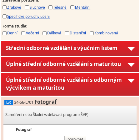
Zdravotní postižení
:
Zrakové
Sluchové
Tělesné
Mentální
Specifické poruchy učení
Forma studia
:
Denní
Večerní
Dálková
Distanční
Kombinovaná
Střední odborné vzdělání s výučním listem
Úplné střední odborné vzdělání s maturitou
Úplné střední odborné vzdělání s odborným
výcvikem a maturitou
Fotograf
34-56-L/01
L/0
Zaměření nebo Školní vzdělávací program (ŠVP)
Fotograf
porovnat