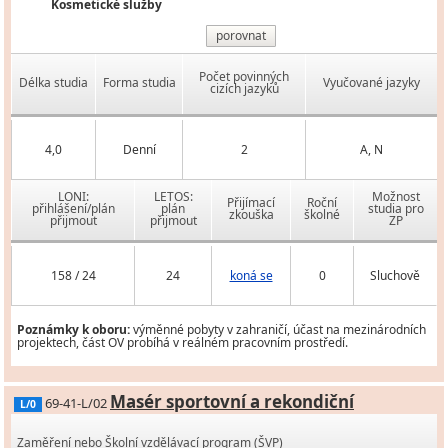
Kosmetické služby
porovnat
Počet povinných
Délka studia
Forma studia
Vyučované jazyky
cizích jazyků
4,0
Denní
2
A, N
LONI:
LETOS:
Možnost
Přijímací
Roční
přihlášení/plán
plán
studia pro
zkouška
školné
přijmout
přijmout
ZP
158 / 24
24
koná se
0
Sluchově
Poznámky k oboru:
výměnné pobyty v zahraničí, účast na mezinárodních
projektech, část OV probíhá v reálném pracovním prostředí.
Masér sportovní a rekondiční
69-41-L/02
L/0
Zaměření nebo Školní vzdělávací program (ŠVP)