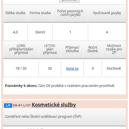
Počet povinných
Délka studia
Forma studia
Vyučované jazyky
cizích jazyků
4,0
Denní
1
A
LONI:
LETOS:
Možnost
Přijímací
Roční
přihlášení/plán
plán
studia pro
zkouška
školné
přijmout
přijmout
ZP
78 / 30
30
koná se
0
Sluchově
Poznámky k oboru:
část OV probíhá v reálném pracovním prostředí.
Kosmetické služby
69-41-L/01
L/0
Zaměření nebo Školní vzdělávací program (ŠVP)