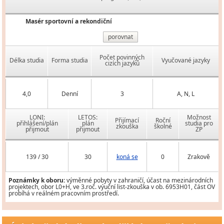
Masér sportovní a rekondiční
porovnat
Počet povinných
Délka studia
Forma studia
Vyučované jazyky
cizích jazyků
4,0
Denní
3
A, N, L
LONI:
LETOS:
Možnost
Přijímací
Roční
přihlášení/plán
plán
studia pro
zkouška
školné
přijmout
přijmout
ZP
139 / 30
30
koná se
0
Zrakově
Poznámky k oboru:
výměnné pobyty v zahraničí, účast na mezinárodních
projektech, obor L0+H, ve 3.roč. výuční list-zkouška v ob. 6953H01, část OV
probíhá v reálném pracovním prostředí.