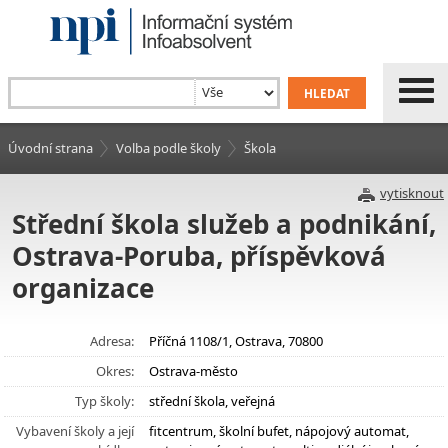
Úvodní strana
Volba podle školy
Škola
vytisknout
Střední škola služeb a podnikání,
Ostrava-Poruba, příspěvková
organizace
Adresa:
Příčná 1108/1, Ostrava, 70800
Okres:
Ostrava-město
Typ školy:
střední škola, veřejná
Vybavení školy a její
fitcentrum, školní bufet, nápojový automat,