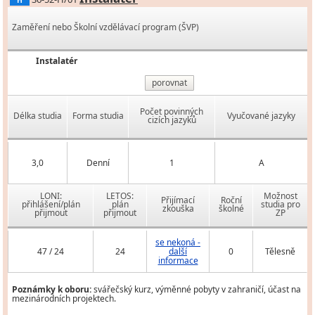
H
Zaměření nebo Školní vzdělávací program (ŠVP)
Instalatér
porovnat
Počet povinných
Délka studia
Forma studia
Vyučované jazyky
cizích jazyků
3,0
Denní
1
A
LONI:
LETOS:
Možnost
Přijímací
Roční
přihlášení/plán
plán
studia pro
zkouška
školné
přijmout
přijmout
ZP
se nekoná -
47 / 24
24
další
0
Tělesně
informace
Poznámky k oboru:
svářečský kurz, výměnné pobyty v zahraničí, účast na
mezinárodních projektech.