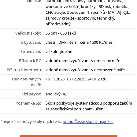
nabídka:
automat, potravinový automat, autoškola,
workoutové hřiště, kroužky - 3D tisk, robotika,
CNC stroje. Doučování 1. ročníků - MAT, AJ, CJL,
zájmový kroužek sportovní, technický,
přírodovědný
Velikost školy:
SŠ 601 - 650 žáků
Ubytování:
vlastní DM/intern., cena 1500 Kč/měs.
Stravování:
v školní jídelně
Přístup k PC
v době mimo vyučování: v omezené míře
Přístup k internetu
v době mimo vyučování: v neomezené míře
Den otevřených
15.11.2025, 13.12.2025, 24.01.2026
dveří:
Cizí jazyky:
anglický (A)
Poznámka SŠ:
Škola poskytuje systematickou podporu žákům
se specifickými poruchami učení.
Inspekční zprávy školy najdete na
webu České školní inspekce
.