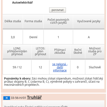
Autoelektrikář
porovnat
Počet povinných
Délka studia
Forma studia
Vyučované jazyky
cizích jazyků
3,0
Denní
1
A
LONI:
LETOS:
Možnost
Přijímací
Roční
přihlášení/plán
plán
studia pro
zkouška
školné
přijmout
přijmout
ZP
se nekoná -
59 / 12
12
další
0
Sluchově
informace
Poznámky k oboru:
žáci mohou získat stipendium, možnost získat řidičský
průkaz skupiny B, C (zdarma B, C), výměnné pobyty v zahraničí, účast na
mezinárodních projektech.
Truhlář
33-56-H/01
H