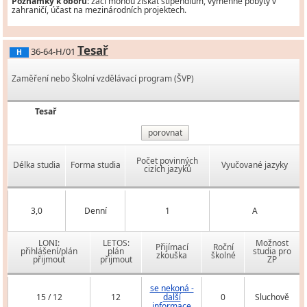
Poznámky k oboru:
žáci mohou získat stipendium, výměnné pobyty v
zahraničí, účast na mezinárodních projektech.
Tesař
36-64-H/01
H
Zaměření nebo Školní vzdělávací program (ŠVP)
Tesař
porovnat
Počet povinných
Délka studia
Forma studia
Vyučované jazyky
cizích jazyků
3,0
Denní
1
A
LONI:
LETOS:
Možnost
Přijímací
Roční
přihlášení/plán
plán
studia pro
zkouška
školné
přijmout
přijmout
ZP
se nekoná -
15 / 12
12
další
0
Sluchově
informace