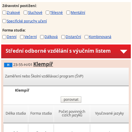
Zdravotní postižení
:
Zrakové
Sluchové
Tělesné
Mentální
Specifické poruchy učení
Forma studia
:
Denní
Večerní
Dálková
Distanční
Kombinovaná
Střední odborné vzdělání s výučním listem
Klempíř
23-55-H/01
H
Zaměření nebo Školní vzdělávací program (ŠVP)
Klempíř
porovnat
Počet povinných
Délka studia
Forma studia
Vyučované jazyky
cizích jazyků