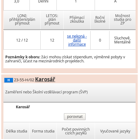
3,0
Denní
1
A
LONI:
LETOS:
Možnost
Přijímací
Roční
přihlášení/plán
plán
studia pro
zkouška
školné
přijmout
přijmout
ZP
se nekoná -
Sluchově,
12 / 12
12
další
0
Mentálně
informace
Poznámky k oboru:
žáci mohou získat stipendium, výměnné pobyty v
zahraničí, účast na mezinárodních projektech.
Karosář
23-55-H/02
H
Zaměření nebo Školní vzdělávací program (ŠVP)
Karosář
porovnat
Počet povinných
Délka studia
Forma studia
Vyučované jazyky
cizích jazyků