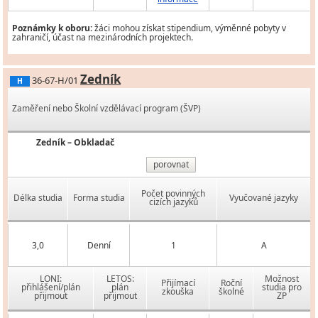
Poznámky k oboru:
žáci mohou získat stipendium, výměnné pobyty v
zahraničí, účast na mezinárodních projektech.
Zedník
36-67-H/01
H
Zaměření nebo Školní vzdělávací program (ŠVP)
Zedník – Obkladač
porovnat
Počet povinných
Délka studia
Forma studia
Vyučované jazyky
cizích jazyků
3,0
Denní
1
A
LONI:
LETOS:
Možnost
Přijímací
Roční
přihlášení/plán
plán
studia pro
zkouška
školné
přijmout
přijmout
ZP