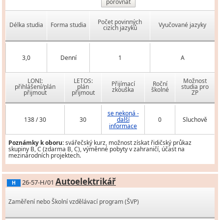
porovnat
Počet povinných
Délka studia
Forma studia
Vyučované jazyky
cizích jazyků
3,0
Denní
1
A
LONI:
LETOS:
Možnost
Přijímací
Roční
přihlášení/plán
plán
studia pro
zkouška
školné
přijmout
přijmout
ZP
se nekoná -
138 / 30
30
další
0
Sluchově
informace
Poznámky k oboru:
svářečský kurz, možnost získat řidičský průkaz
skupiny B, C (zdarma B, C), výměnné pobyty v zahraničí, účast na
mezinárodních projektech.
Autoelektrikář
26-57-H/01
H
Zaměření nebo Školní vzdělávací program (ŠVP)