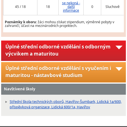
se nekoná -
45 / 18
18
další
0
Sluchově
informace
Poznámky k oboru:
žáci mohou získat stipendium, výměnné pobyty v
zahraničí, účast na mezinárodních projektech.
Úplné střední odborné vzdělání s odborným
výcvikem a maturitou
Úplné střední odborné vzdělání s vyučením i
maturitou - nástavbové studium
Navštívené školy
Střední škola technických oborů, Havířov-Šumbark, Lidická 1a/600,
příspěvková organizace, Lidická 600/1a, Havířov