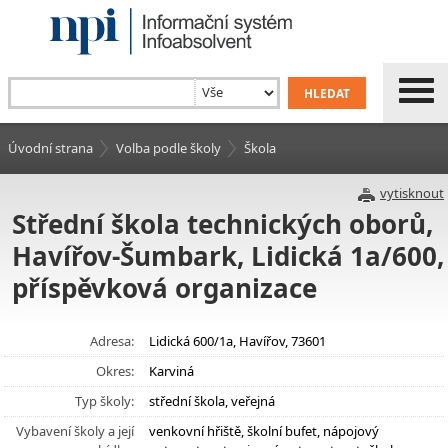
Úvodní strana
Volba podle školy
Škola
vytisknout
Střední škola technických oborů,
Havířov-Šumbark, Lidická 1a/600,
příspěvková organizace
Adresa:
Lidická 600/1a, Havířov, 73601
Okres:
Karviná
Typ školy:
střední škola, veřejná
Vybavení školy a její
venkovní hřiště, školní bufet, nápojový