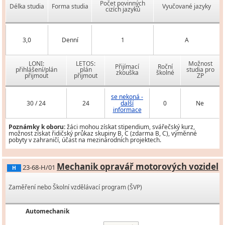
Počet povinných
Délka studia
Forma studia
Vyučované jazyky
cizích jazyků
3,0
Denní
1
A
LONI:
LETOS:
Možnost
Přijímací
Roční
přihlášení/plán
plán
studia pro
zkouška
školné
přijmout
přijmout
ZP
se nekoná -
30 / 24
24
další
0
Ne
informace
Poznámky k oboru:
žáci mohou získat stipendium, svářečský kurz,
možnost získat řidičský průkaz skupiny B, C (zdarma B, C), výměnné
pobyty v zahraničí, účast na mezinárodních projektech.
Mechanik opravář motorových vozidel
23-68-H/01
H
Zaměření nebo Školní vzdělávací program (ŠVP)
Automechanik