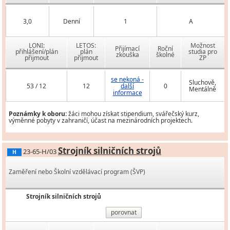
3,0
Denní
1
A
LONI:
LETOS:
Možnost
Přijímací
Roční
přihlášení/plán
plán
studia pro
zkouška
školné
přijmout
přijmout
ZP
se nekoná -
Sluchově,
53 / 12
12
další
0
Mentálně
informace
Poznámky k oboru:
žáci mohou získat stipendium, svářečský kurz,
výměnné pobyty v zahraničí, účast na mezinárodních projektech.
Strojník silničních strojů
23-65-H/03
H
Zaměření nebo Školní vzdělávací program (ŠVP)
Strojník silničních strojů
porovnat