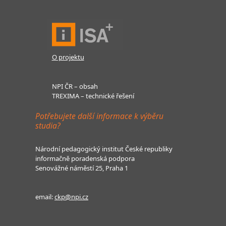
O projektu
NPI ČR – obsah
TREXIMA – technické řešení
Potřebujete další informace k výběru
studia?
Národní pedagogický institut České republiky
informačně poradenská podpora
Senovážné náměstí 25, Praha 1
email:
ckp@npi.cz