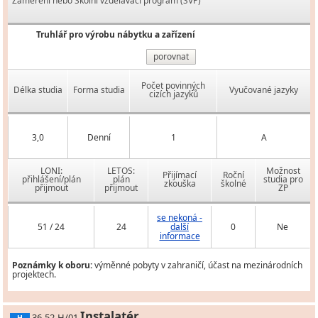
Zaměření nebo Školní vzdělávací program (ŠVP)
Truhlář pro výrobu nábytku a zařízení
porovnat
Počet povinných
Délka studia
Forma studia
Vyučované jazyky
cizích jazyků
3,0
Denní
1
A
LONI:
LETOS:
Možnost
Přijímací
Roční
přihlášení/plán
plán
studia pro
zkouška
školné
přijmout
přijmout
ZP
se nekoná -
51 / 24
24
další
0
Ne
informace
Poznámky k oboru:
výměnné pobyty v zahraničí, účast na mezinárodních
projektech.
Instalatér
36-52-H/01