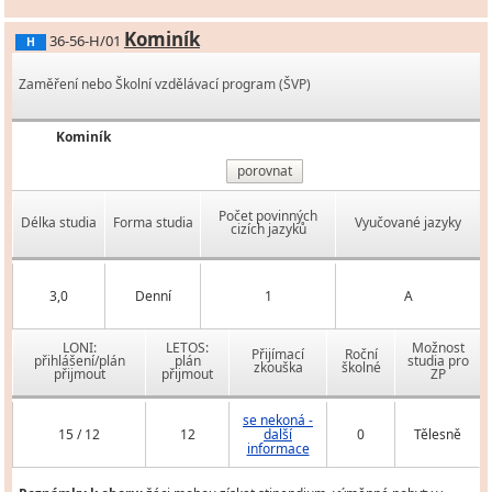
Kominík
36-56-H/01
H
Zaměření nebo Školní vzdělávací program (ŠVP)
Kominík
porovnat
Počet povinných
Délka studia
Forma studia
Vyučované jazyky
cizích jazyků
3,0
Denní
1
A
LONI:
LETOS:
Možnost
Přijímací
Roční
přihlášení/plán
plán
studia pro
zkouška
školné
přijmout
přijmout
ZP
se nekoná -
15 / 12
12
další
0
Tělesně
informace