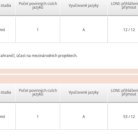
Počet povinných cizích
LONI: přihlášen
studia
Vyučované jazyky
jazyků
přijmout
nní
1
A
12 / 12
ahraničí, účast na mezinárodních projektech.
Počet povinných cizích
LONI: přihlášen
studia
Vyučované jazyky
jazyků
přijmout
nní
1
A
53 / 12