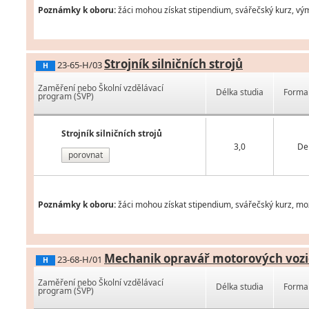
Poznámky k oboru:
žáci mohou získat stipendium, svářečský kurz, vý
Strojník silničních strojů
23-65-H/03
H
Zaměření nebo Školní vzdělávací
Délka studia
Forma 
program (ŠVP)
Strojník silničních strojů
3,0
De
porovnat
Poznámky k oboru:
žáci mohou získat stipendium, svářečský kurz, mož
Mechanik opravář motorových vozi
23-68-H/01
H
Zaměření nebo Školní vzdělávací
Délka studia
Forma 
program (ŠVP)