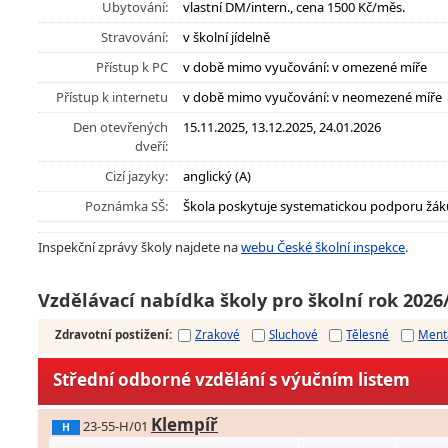
Ubytování:
vlastní DM/intern., cena 1500 Kč/měs.
Stravování:
v školní jídelně
Přístup k PC
v době mimo vyučování: v omezené míře
Přístup k internetu
v době mimo vyučování: v neomezené míře
Den otevřených
15.11.2025, 13.12.2025, 24.01.2026
dveří:
Cizí jazyky:
anglický (A)
Poznámka SŠ:
Škola poskytuje systematickou podporu žák
Inspekční zprávy školy najdete na
webu České školní inspekce
.
Vzdělávací nabídka školy pro školní rok 2026
Zdravotní postižení
:
Zrakové
Sluchové
Tělesné
Ment
Střední odborné vzdělání s výučním listem
Klempíř
23-55-H/01
H