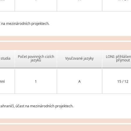
t na mezinárodních projektech.
Počet povinných cizích
LONI: přihlášen
studia
Vyučované jazyky
jazyků
přijmout
nní
1
A
15 / 12
ahraničí, účast na mezinárodních projektech.