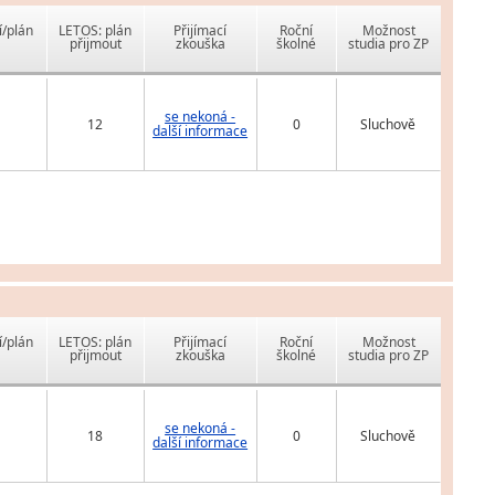
í/plán
LETOS: plán
Přijímací
Roční
Možnost
přijmout
zkouška
školné
studia pro ZP
se nekoná -
12
0
Sluchově
další informace
í/plán
LETOS: plán
Přijímací
Roční
Možnost
přijmout
zkouška
školné
studia pro ZP
se nekoná -
18
0
Sluchově
další informace