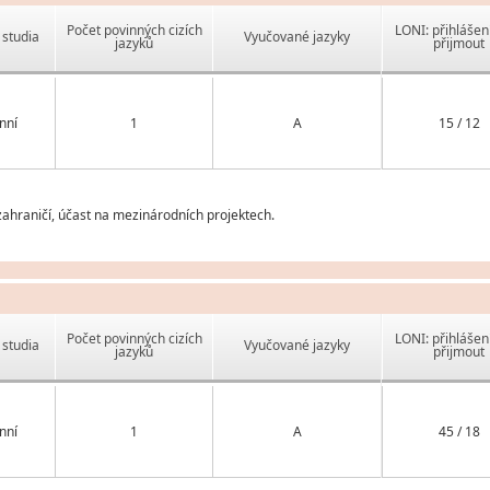
Počet povinných cizích
LONI: přihlášen
studia
Vyučované jazyky
jazyků
přijmout
nní
1
A
15 / 12
ahraničí, účast na mezinárodních projektech.
Počet povinných cizích
LONI: přihlášen
studia
Vyučované jazyky
jazyků
přijmout
nní
1
A
45 / 18