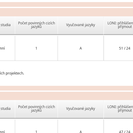
Počet povinných cizích
LONI: přihlášen
studia
Vyučované jazyky
jazyků
přijmout
nní
1
A
51 / 24
ch projektech.
Počet povinných cizích
LONI: přihlášen
studia
Vyučované jazyky
jazyků
přijmout
nní
1
A
47 / 24