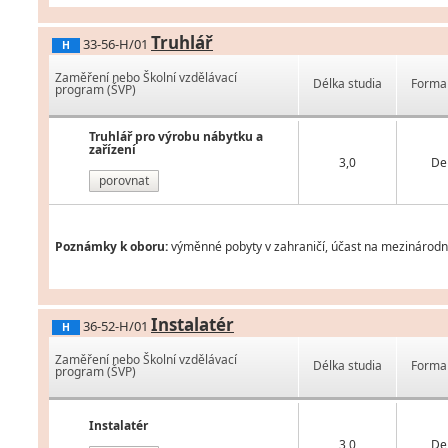
Truhlář
33-56-H/01
H
Zaměření nebo Školní vzdělávací
Délka studia
Forma 
program (ŠVP)
Truhlář pro výrobu nábytku a
zařízení
3,0
De
porovnat
Poznámky k oboru:
výměnné pobyty v zahraničí, účast na mezinárodní
Instalatér
36-52-H/01
H
Zaměření nebo Školní vzdělávací
Délka studia
Forma 
program (ŠVP)
Instalatér
3,0
De