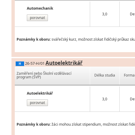
Automechanik
3,0
De
porovnat
Poznámky k oboru:
svářečský kurz, možnost získat řidičský průkaz sk
Autoelektrikář
26-57-H/01
H
Zaměření nebo Školní vzdělávací
Délka studia
Forma 
program (ŠVP)
Autoelektrikář
3,0
De
porovnat
Poznámky k oboru:
žáci mohou získat stipendium, možnost získat řidi