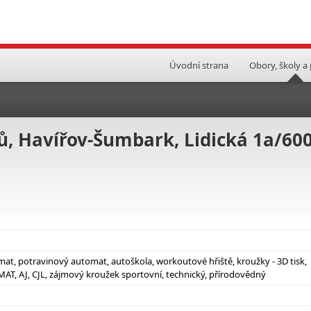
Úvodní strana
Obory, školy a
ů, Havířov-Šumbark, Lidická 1a/600
mat, potravinový automat, autoškola, workoutové hřiště, kroužky - 3D tisk,
 MAT, AJ, CJL, zájmový kroužek sportovní, technický, přírodovědný