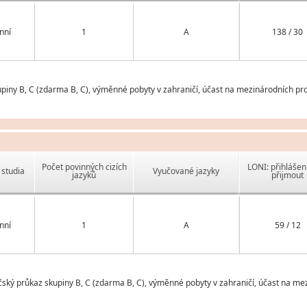
nní
1
A
138 / 30
upiny B, C (zdarma B, C), výměnné pobyty v zahraničí, účast na mezinárodních pro
Počet povinných cizích
LONI: přihlášen
studia
Vyučované jazyky
jazyků
přijmout
nní
1
A
59 / 12
čský průkaz skupiny B, C (zdarma B, C), výměnné pobyty v zahraničí, účast na me