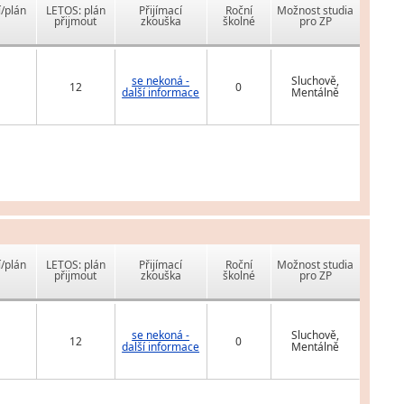
í/plán
LETOS: plán
Přijímací
Roční
Možnost studia
přijmout
zkouška
školné
pro ZP
se nekoná -
Sluchově,
12
0
další informace
Mentálně
í/plán
LETOS: plán
Přijímací
Roční
Možnost studia
přijmout
zkouška
školné
pro ZP
se nekoná -
Sluchově,
12
0
další informace
Mentálně