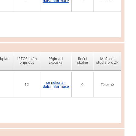
další informace
í/plán
LETOS: plán
Přijímací
Roční
Možnost
přijmout
zkouška
školné
studia pro ZP
se nekoná -
12
0
Tělesně
další informace