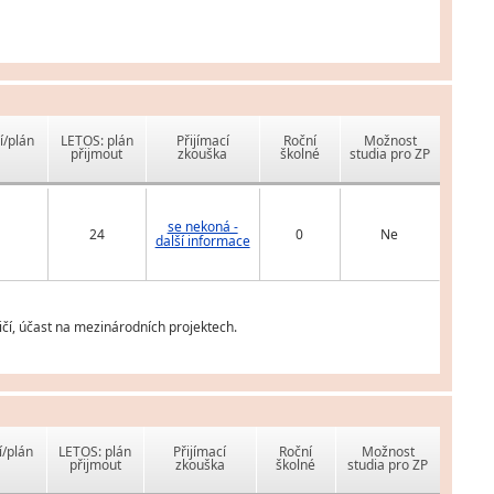
í/plán
LETOS: plán
Přijímací
Roční
Možnost
přijmout
zkouška
školné
studia pro ZP
se nekoná -
24
0
Ne
další informace
ičí, účast na mezinárodních projektech.
í/plán
LETOS: plán
Přijímací
Roční
Možnost
přijmout
zkouška
školné
studia pro ZP