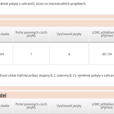
měnné pobyty v zahraničí, účast na mezinárodních projektech.
Počet povinných cizích
LONI: přihlášen
studia
Vyučované jazyky
jazyků
přijmout
nní
1
A
30 / 24
nost získat řidičský průkaz skupiny B, C (zdarma B, C), výměnné pobyty v zahran
del
Počet povinných cizích
LONI: přihlášen
studia
Vyučované jazyky
jazyků
přijmout