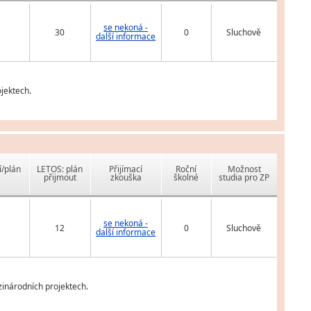
se nekoná -
30
0
Sluchově
další informace
jektech.
í/plán
LETOS: plán
Přijímací
Roční
Možnost
přijmout
zkouška
školné
studia pro ZP
se nekoná -
12
0
Sluchově
další informace
zinárodních projektech.