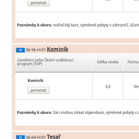
porovnat
Poznámky k oboru:
svářečský kurz, výměnné pobyty v zahraničí, účas
Kominík
36-56-H/01
H
Zaměření nebo Školní vzdělávací
Délka studia
Forma 
program (ŠVP)
Kominík
3,0
De
porovnat
Poznámky k oboru:
žáci mohou získat stipendium, výměnné pobyty v z
Tesař
36-64-H/01
H