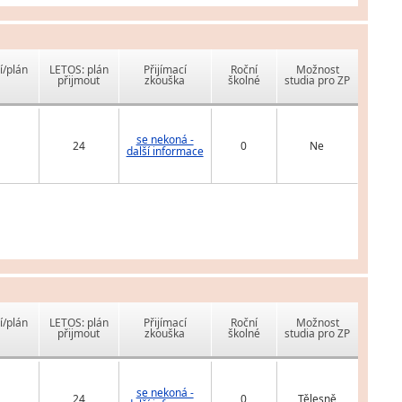
í/plán
LETOS: plán
Přijímací
Roční
Možnost
přijmout
zkouška
školné
studia pro ZP
se nekoná -
24
0
Ne
další informace
í/plán
LETOS: plán
Přijímací
Roční
Možnost
přijmout
zkouška
školné
studia pro ZP
se nekoná -
24
0
Tělesně