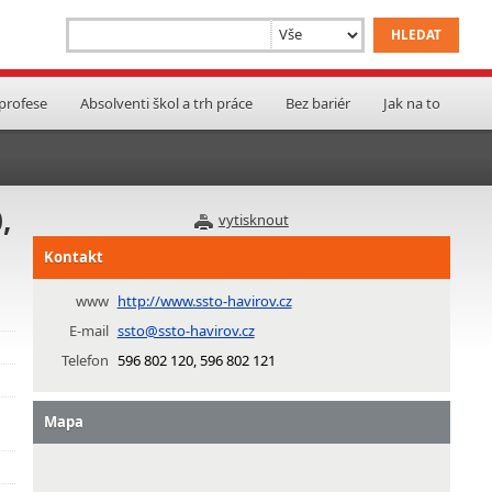
 profese
Absolventi škol a trh práce
Bez bariér
Jak na to
,
vytisknout
Kontakt
www
http://www.ssto-havirov.cz
E-mail
ssto@ssto-havirov.cz
Telefon
596 802 120, 596 802 121
Mapa