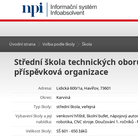
Úvodní strana
Volba podle školy
Škola
Střední škola technických obor
příspěvková organizace
Adresa:
Lidická 600/1a, Havířov, 73601
Okres:
Karviná
Typ školy:
střední škola, veřejná
Vybavení školy a její
venkovní hřiště, školní bufet, nápojový auto
nabídka:
robotika, CNC stroje. Doučování 1. ročníků -
Velikost školy:
SŠ 601 - 650 žáků