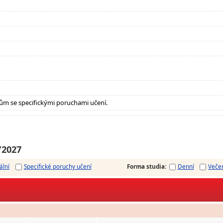
ům se specifickými poruchami učení.
/2027
ální
Specifické poruchy učení
Forma studia
:
Denní
Veče