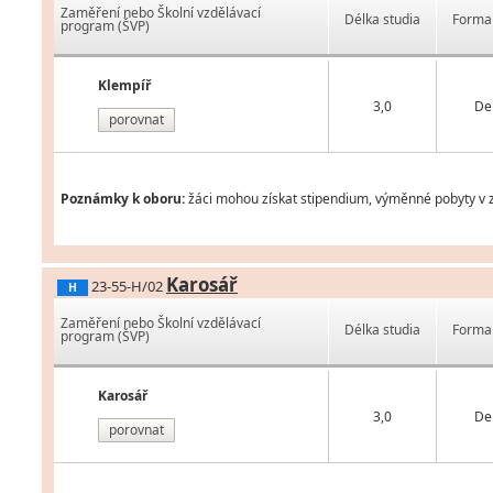
Zaměření nebo Školní vzdělávací
Délka studia
Forma 
program (ŠVP)
Klempíř
3,0
De
porovnat
Poznámky k oboru:
žáci mohou získat stipendium, výměnné pobyty v z
Karosář
23-55-H/02
H
Zaměření nebo Školní vzdělávací
Délka studia
Forma 
program (ŠVP)
Karosář
3,0
De
porovnat