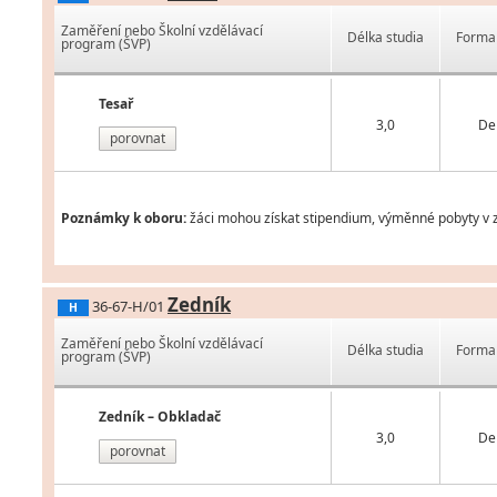
Zaměření nebo Školní vzdělávací
Délka studia
Forma 
program (ŠVP)
Tesař
3,0
De
porovnat
Poznámky k oboru:
žáci mohou získat stipendium, výměnné pobyty v z
Zedník
36-67-H/01
H
Zaměření nebo Školní vzdělávací
Délka studia
Forma 
program (ŠVP)
Zedník – Obkladač
3,0
De
porovnat