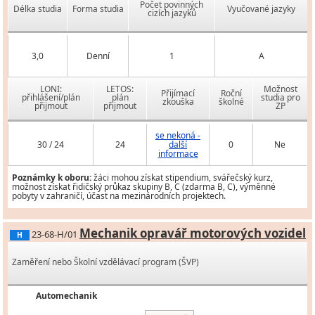
Počet povinných
Délka studia
Forma studia
Vyučované jazyky
cizích jazyků
3,0
Denní
1
A
LONI:
LETOS:
Možnost
Přijímací
Roční
přihlášení/plán
plán
studia pro
zkouška
školné
přijmout
přijmout
ZP
se nekoná -
30 / 24
24
další
0
Ne
informace
Poznámky k oboru:
žáci mohou získat stipendium, svářečský kurz,
možnost získat řidičský průkaz skupiny B, C (zdarma B, C), výměnné
pobyty v zahraničí, účast na mezinárodních projektech.
Mechanik opravář motorových vozidel
23-68-H/01
H
Zaměření nebo Školní vzdělávací program (ŠVP)
Automechanik