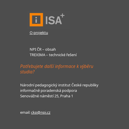
O projektu
NPI ČR – obsah
TREXIMA – technické řešení
Potřebujete další informace k výběru
studia?
Národní pedagogický institut České republiky
informačně poradenská podpora
Senovážné náměstí 25, Praha 1
email:
ckp@npi.cz