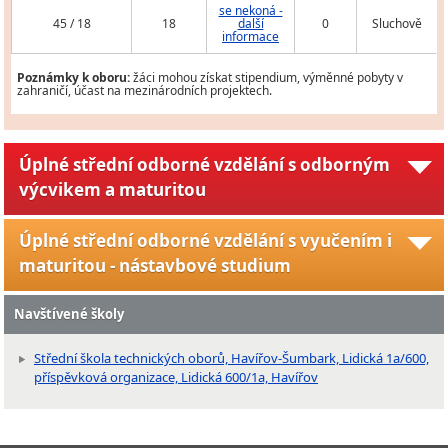
se nekoná -
45 / 18
18
další
0
Sluchově
informace
Poznámky k oboru:
žáci mohou získat stipendium, výměnné pobyty v
zahraničí, účast na mezinárodních projektech.
Úplné střední odborné vzdělání s odborným
výcvikem a maturitou
Úplné střední odborné vzdělání s vyučením i
maturitou - nástavbové studium
Navštívené školy
Střední škola technických oborů, Havířov-Šumbark, Lidická 1a/600,
příspěvková organizace, Lidická 600/1a, Havířov