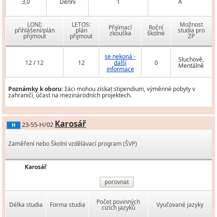
3,0
Denní
1
A
LONI:
LETOS:
Možnost
Přijímací
Roční
přihlášení/plán
plán
studia pro
zkouška
školné
přijmout
přijmout
ZP
se nekoná -
Sluchově,
12 / 12
12
další
0
Mentálně
informace
Poznámky k oboru:
žáci mohou získat stipendium, výměnné pobyty v
zahraničí, účast na mezinárodních projektech.
Karosář
23-55-H/02
H
Zaměření nebo Školní vzdělávací program (ŠVP)
Karosář
porovnat
Počet povinných
Délka studia
Forma studia
Vyučované jazyky
cizích jazyků