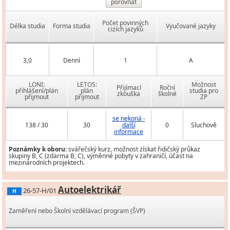
porovnat
Počet povinných
Délka studia
Forma studia
Vyučované jazyky
cizích jazyků
3,0
Denní
1
A
LONI:
LETOS:
Možnost
Přijímací
Roční
přihlášení/plán
plán
studia pro
zkouška
školné
přijmout
přijmout
ZP
se nekoná -
138 / 30
30
další
0
Sluchově
informace
Poznámky k oboru:
svářečský kurz, možnost získat řidičský průkaz
skupiny B, C (zdarma B, C), výměnné pobyty v zahraničí, účast na
mezinárodních projektech.
Autoelektrikář
26-57-H/01
H
Zaměření nebo Školní vzdělávací program (ŠVP)