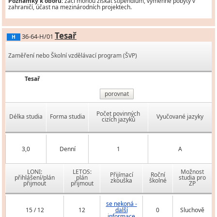
Poznámky k oboru:
žáci mohou získat stipendium, výměnné pobyty v
zahraničí, účast na mezinárodních projektech.
Tesař
36-64-H/01
H
Zaměření nebo Školní vzdělávací program (ŠVP)
Tesař
porovnat
Počet povinných
Délka studia
Forma studia
Vyučované jazyky
cizích jazyků
3,0
Denní
1
A
LONI:
LETOS:
Možnost
Přijímací
Roční
přihlášení/plán
plán
studia pro
zkouška
školné
přijmout
přijmout
ZP
se nekoná -
15 / 12
12
další
0
Sluchově
informace