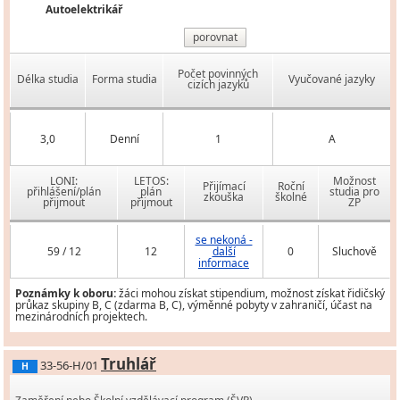
Autoelektrikář
porovnat
Počet povinných
Délka studia
Forma studia
Vyučované jazyky
cizích jazyků
3,0
Denní
1
A
LONI:
LETOS:
Možnost
Přijímací
Roční
přihlášení/plán
plán
studia pro
zkouška
školné
přijmout
přijmout
ZP
se nekoná -
59 / 12
12
další
0
Sluchově
informace
Poznámky k oboru:
žáci mohou získat stipendium, možnost získat řidičský
průkaz skupiny B, C (zdarma B, C), výměnné pobyty v zahraničí, účast na
mezinárodních projektech.
Truhlář
33-56-H/01
H