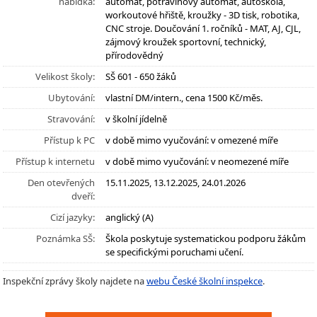
nabídka:
automat, potravinový automat, autoškola,
workoutové hřiště, kroužky - 3D tisk, robotika,
CNC stroje. Doučování 1. ročníků - MAT, AJ, CJL,
zájmový kroužek sportovní, technický,
přírodovědný
Velikost školy:
SŠ 601 - 650 žáků
Ubytování:
vlastní DM/intern., cena 1500 Kč/měs.
Stravování:
v školní jídelně
Přístup k PC
v době mimo vyučování: v omezené míře
Přístup k internetu
v době mimo vyučování: v neomezené míře
Den otevřených
15.11.2025, 13.12.2025, 24.01.2026
dveří:
Cizí jazyky:
anglický (A)
Poznámka SŠ:
Škola poskytuje systematickou podporu žákům
se specifickými poruchami učení.
Inspekční zprávy školy najdete na
webu České školní inspekce
.