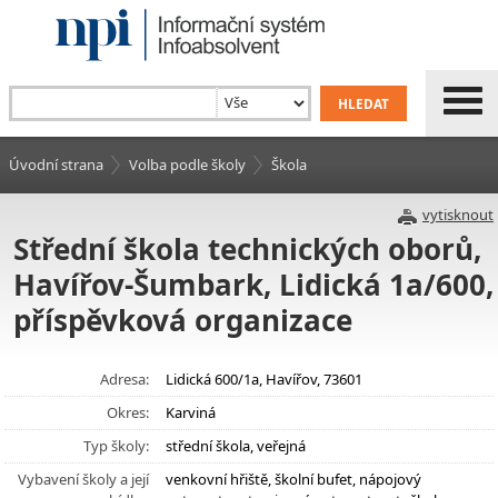
Úvodní strana
Volba podle školy
Škola
vytisknout
Střední škola technických oborů,
Havířov-Šumbark, Lidická 1a/600,
příspěvková organizace
Adresa:
Lidická 600/1a, Havířov, 73601
Okres:
Karviná
Typ školy:
střední škola, veřejná
Vybavení školy a její
venkovní hřiště, školní bufet, nápojový