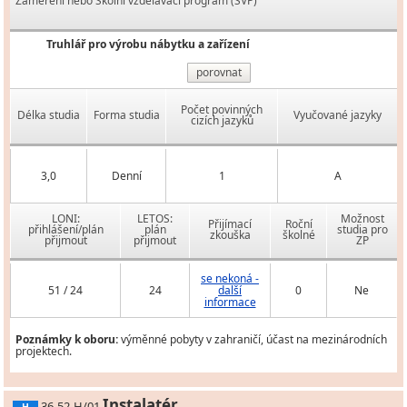
Zaměření nebo Školní vzdělávací program (ŠVP)
Truhlář pro výrobu nábytku a zařízení
porovnat
Počet povinných
Délka studia
Forma studia
Vyučované jazyky
cizích jazyků
3,0
Denní
1
A
LONI:
LETOS:
Možnost
Přijímací
Roční
přihlášení/plán
plán
studia pro
zkouška
školné
přijmout
přijmout
ZP
se nekoná -
51 / 24
24
další
0
Ne
informace
Poznámky k oboru:
výměnné pobyty v zahraničí, účast na mezinárodních
projektech.
Instalatér
36-52-H/01