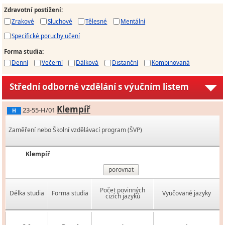
Zdravotní postižení
:
Zrakové
Sluchové
Tělesné
Mentální
Specifické poruchy učení
Forma studia
:
Denní
Večerní
Dálková
Distanční
Kombinovaná
Střední odborné vzdělání s výučním listem
Klempíř
23-55-H/01
H
Zaměření nebo Školní vzdělávací program (ŠVP)
Klempíř
porovnat
Počet povinných
Délka studia
Forma studia
Vyučované jazyky
cizích jazyků