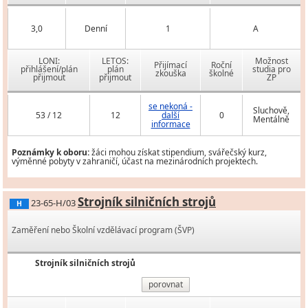
3,0
Denní
1
A
LONI:
LETOS:
Možnost
Přijímací
Roční
přihlášení/plán
plán
studia pro
zkouška
školné
přijmout
přijmout
ZP
se nekoná -
Sluchově,
53 / 12
12
další
0
Mentálně
informace
Poznámky k oboru:
žáci mohou získat stipendium, svářečský kurz,
výměnné pobyty v zahraničí, účast na mezinárodních projektech.
Strojník silničních strojů
23-65-H/03
H
Zaměření nebo Školní vzdělávací program (ŠVP)
Strojník silničních strojů
porovnat