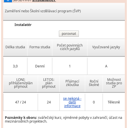
H
Zaměření nebo Školní vzdělávací program (ŠVP)
Instalatér
porovnat
Počet povinných
Délka studia
Forma studia
Vyučované jazyky
cizích jazyků
3,0
Denní
1
A
LONI:
LETOS:
Možnost
Přijímací
Roční
přihlášení/plán
plán
studia pro
zkouška
školné
přijmout
přijmout
ZP
se nekoná -
47 / 24
24
další
0
Tělesně
informace
Poznámky k oboru:
svářečský kurz, výměnné pobyty v zahraničí, účast na
mezinárodních projektech.