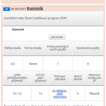
Kominík
36-56-H/01
H
Zaměření nebo Školní vzdělávací program (ŠVP)
Kominík
porovnat
Počet povinných
Délka studia
Forma studia
Vyučované jazyky
cizích jazyků
3,0
Denní
1
A
LONI:
LETOS:
Možnost
Přijímací
Roční
přihlášení/plán
plán
studia pro
zkouška
školné
přijmout
přijmout
ZP
se nekoná -
15 / 12
12
další
0
Tělesně
informace