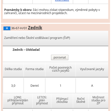
Poznámky k oboru:
žáci mohou získat stipendium, výměnné pobyty v
zahraničí, účast na mezinárodních projektech.
Zedník
36-67-H/01
H
Zaměření nebo Školní vzdělávací program (ŠVP)
Zedník – Obkladač
porovnat
Počet povinných
Délka studia
Forma studia
Vyučované jazyky
cizích jazyků
3,0
Denní
1
A
LONI:
LETOS:
Možnost
Přijímací
Roční
přihlášení/plán
plán
studia pro
zkouška
školné
přijmout
přijmout
ZP